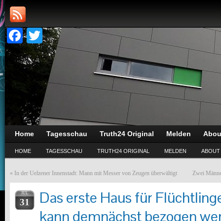
Facebook
Twitter
Home
Tagesschau
Truth24 Original
Melden
Abou
HOME
TAGESSCHAU
TRUTH24 ORIGINAL
MELDEN
ABOUT
«
In der Uelzener Innenstadt: Mann mit Messer von Zeugen überwältigt
Zwei Männer
Das erste Haus für Flüchtlinge
JUL
31
kann demnächst bezogen we