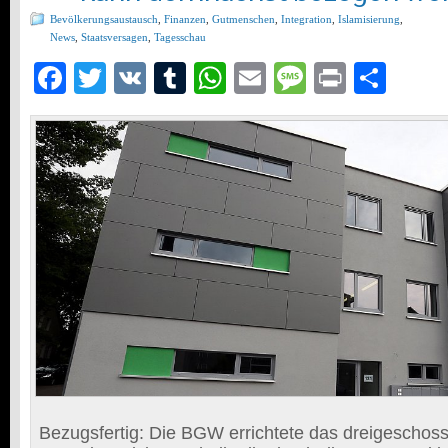
Bevölkerungsaustausch
,
Finanzen
,
Gutmenschen
,
Integration
,
Islamisierung
,
News
,
Staatsversagen
,
Tagesschau
Facebook
Twitter
VK
Tumblr
WhatsApp
Email
Message
Print
Teil
Bezugsfertig: Die BGW errichtete das dreigeschos