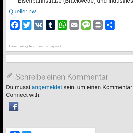
Eisenbahnstraße (Brackwede) und Industries
Quelle: nw
Facebook
Twitter
VK
Tumblr
WhatsApp
Email
Message
Print
Teil
Dieser Beitrag besitzt kein Schlagwort
Schreibe einen Kommentar
Du musst
angemeldet
sein, um einen Kommentar
Connect with: