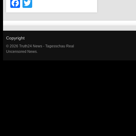
Facebook
Twitter
Copyright
© 2026 Truth24 News - Tagesschau Real
Uncensored News.