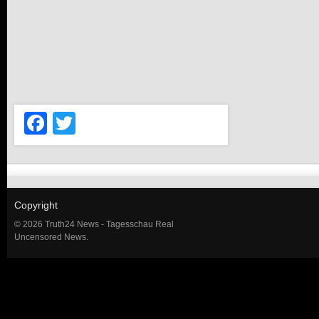
Facebook
Twitter
Copyright
© 2026 Truth24 News - Tagesschau Real
Uncensored News.