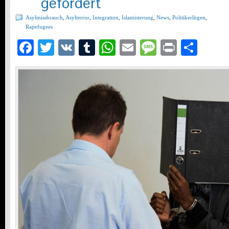
gefordert
Asylmissbrauch
,
Asylterror
,
Integration
,
Islamisierung
,
News
,
Politikerlügen
,
Rapefugees
Facebook
Twitter
VK
Tumblr
WhatsApp
Email
Message
Print
Teil