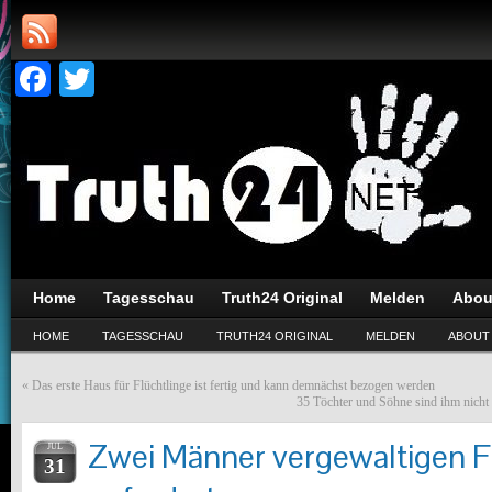
Facebook
Twitter
Home
Tagesschau
Truth24 Original
Melden
Abou
HOME
TAGESSCHAU
TRUTH24 ORIGINAL
MELDEN
ABOUT
«
Das erste Haus für Flüchtlinge ist fertig und kann demnächst bezogen werden
35 Töchter und Söhne sind ihm nicht
Zwei Männer vergewaltigen Fr
JUL
31