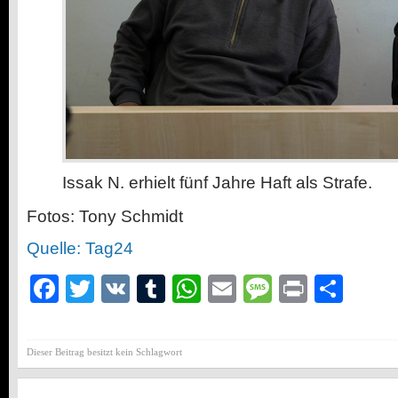
Issak N. erhielt fünf Jahre Haft als Strafe.
Fotos: Tony Schmidt
Quelle: Tag24
Facebook
Twitter
VK
Tumblr
WhatsApp
Email
Message
Print
Teil
Dieser Beitrag besitzt kein Schlagwort