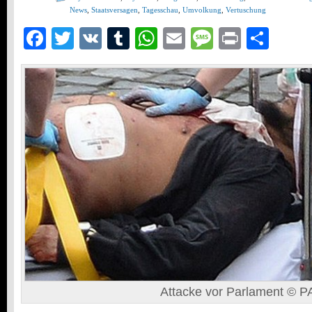
News
,
Staatsversagen
,
Tagesschau
,
Umvolkung
,
Vertuschung
Facebook
Twitter
VK
Tumblr
WhatsApp
Email
Message
Print
Teil
Attacke vor Parlament © P