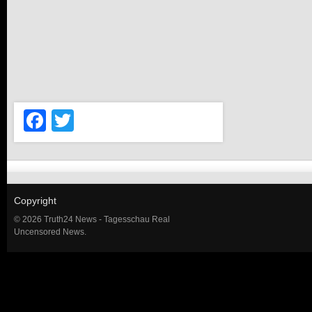
Facebook
Twitter
Copyright
© 2026 Truth24 News - Tagesschau Real
Uncensored News.