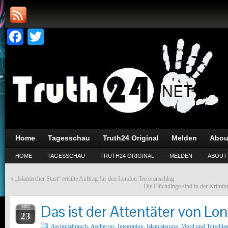
Facebook
Twitter
Home
Tagesschau
Truth24 Original
Melden
Abou
HOME
TAGESSCHAU
TRUTH24 ORIGINAL
MELDEN
ABOUT
«
„Islamischer Staat“ erteilte Auftrag für den London Terroranschlag
Die Flüchtlinge sind in der Krimin
Das ist der Attentäter von Lo
MRZ
23
Asylmissbrauch
,
Asylterror
,
Integration
,
Islamisierung
,
Mord und Totschla