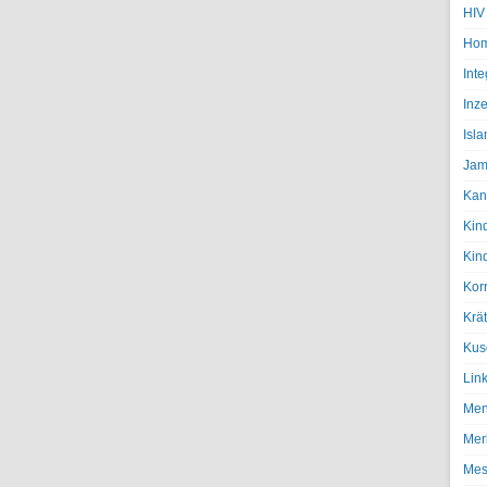
HIV
Hom
Inte
Inze
Isl
Jam
Kan
Kin
Kin
Kor
Krä
Kus
Lin
Men
Mer
Mes