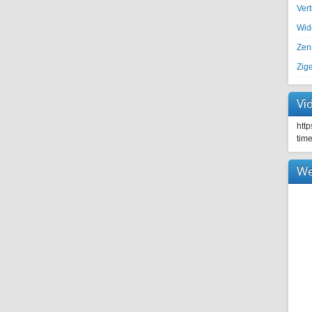
Ver
Wid
Zen
Zig
Vi
htt
tim
We