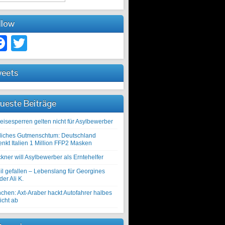
llow
Facebook
Twitter
eets
ueste Beiträge
eisesperren gelten nicht für Asylbewerber
liches Gutmenschtum: Deutschland
enkt Italien 1 Million FFP2 Masken
kner will Asylbewerber als Erntehelfer
il gefallen – Lebenslang für Georgines
er Ali K.
chen: Axt-Araber hackt Autofahrer halbes
icht ab