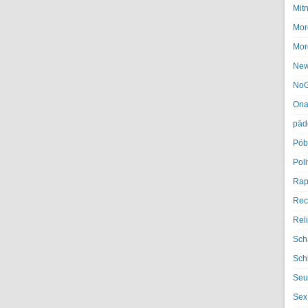
Mit
Mor
Mor
Ne
NoG
Ona
päd
Pöb
Poli
Rap
Rec
Rel
Sch
Sch
Seu
Sex