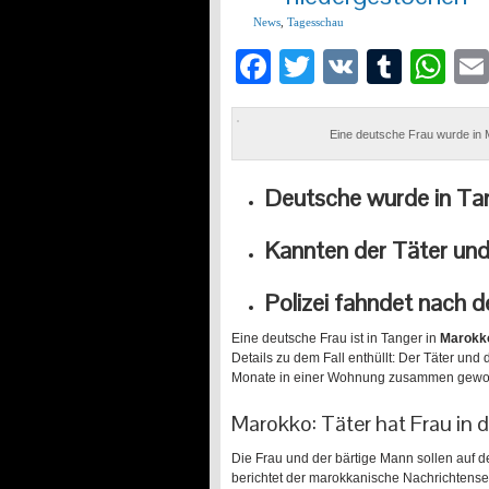
News
,
Tagesschau
Facebook
Twitter
VK
Tumb
Wh
Eine deutsche Frau wurde in 
Deutsche wurde in Ta
Kannten der Täter und
Polizei fahndet nach 
Eine deutsche Frau ist in Tanger in
Marok
Details zu dem Fall enthüllt: Der Täter und
Monate in einer Wohnung zusammen gewo
Marokko: Täter hat Frau in
Die Frau und der bärtige Mann sollen auf d
berichtet der marokkanische Nachrichtense