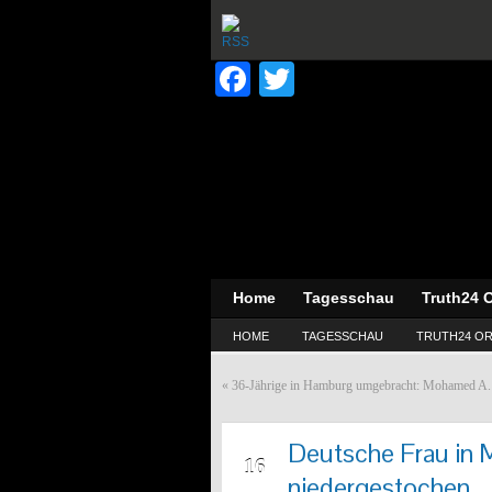
Facebook
Twitter
Home
Tagesschau
Truth24 O
HOME
TAGESSCHAU
TRUTH24 OR
«
36-Jährige in Hamburg umgebracht: Mohamed A. w
Deutsche Frau in M
JUN
16
niedergestochen