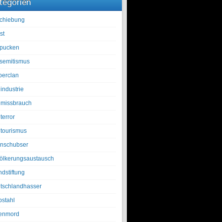
tegorien
chiebung
st
pucken
isemitismus
berclan
industrie
lmissbrauch
terror
ltourismus
nschubser
ölkerungsaustausch
ndstiftung
tschlandhasser
bstahl
enmord