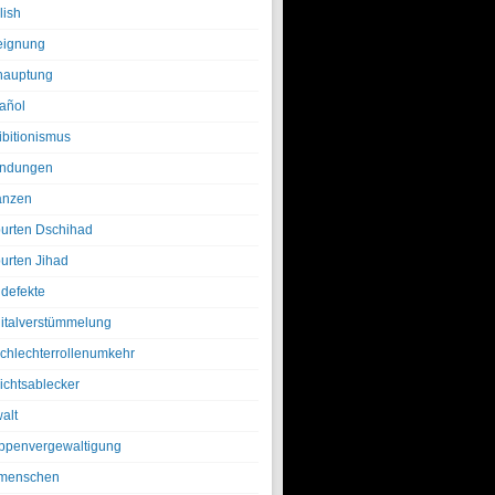
lish
eignung
hauptung
añol
ibitionismus
ndungen
anzen
urten Dschihad
urten Jihad
defekte
italverstümmelung
chlechterrollenumkehr
ichtsablecker
alt
ppenvergewaltigung
menschen