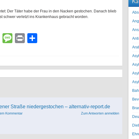
Ka
htet: Der Täter habe der Frau in den Nacken gestochen. Danach blieb
Abs
st schwer verletzt ins Krankenhaus gebracht worden.
Ang
Ans
lr
atsApp
Email
Message
Print
Teilen
Ant
Ara
Asyl
Asy
Asyl
Asy
Bah
Bev
ener Straße niedergestochen – alternativ-report.de
Bra
esem Kommentar
Zum Antworten anmelden
Deu
Die
Ehr