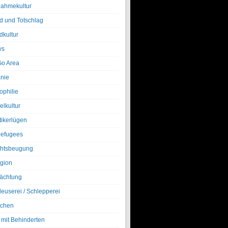
nahmekultur
d und Totschlag
dkultur
ws
o Area
nie
ophilie
elkultur
tikerlügen
efugees
htsbeugung
igion
ächtung
leuserei / Schlepperei
chen
 mit Behinderten