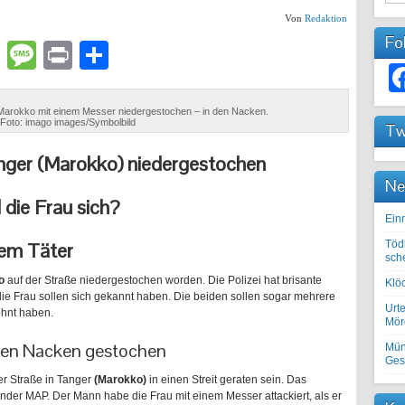
Von
Redaktion
Fo
lr
atsApp
Email
Message
Print
Teilen
Marokko mit einem Messer niedergestochen – in den Nacken.
Foto: imago images/Symbolbild
Tw
nger (Marokko) niedergestochen
Ne
 die Frau sich?
Einr
dem Täter
Töd
sch
ko
auf der Straße niedergestochen worden. Die Polizei hat brisante
Klöc
 die Frau sollen sich gekannt haben. Die beiden sollen sogar mehrere
Urte
hnt haben.
Mörd
 den Nacken gestochen
Mün
Ges
er Straße in Tanger
(Marokko)
in einen Streit geraten sein. Das
nder MAP. Der Mann habe die Frau mit einem Messer attackiert, als er