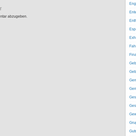
Eng
r
Ent
ntar abzugeben.
Ent
Esp
Exh
Fah
Fin
Geb
Geb
Gen
Gen
Ges
Ges
Gew
Gru
Gut