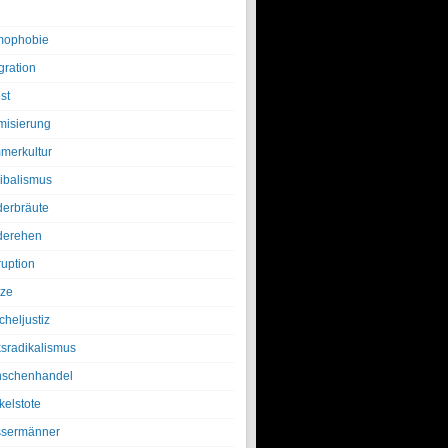
ophobie
gration
st
amisierung
merkultur
ibalismus
derbräute
derehen
ruption
tze
cheljustiz
ksradikalismus
schenhandel
kelstote
sermänner