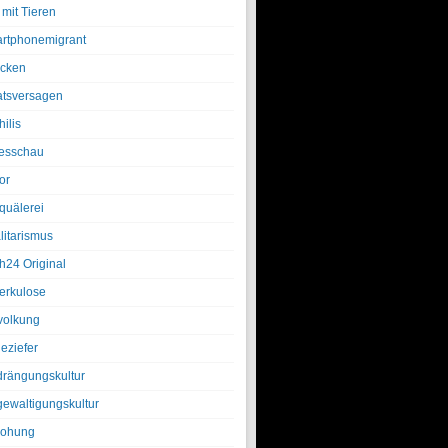
 mit Tieren
rtphonemigrant
cken
atsversagen
ilis
esschau
or
quälerei
litarismus
h24 Original
erkulose
olkung
eziefer
drängungskultur
gewaltigungskultur
rohung