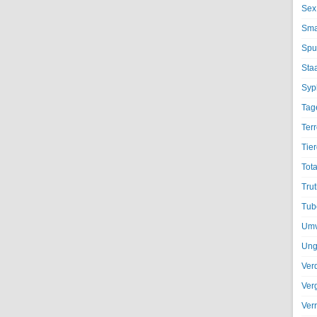
Sex
Sma
Spu
Sta
Syph
Tag
Terr
Tier
Tota
Trut
Tub
Umv
Ung
Ver
Ver
Ver