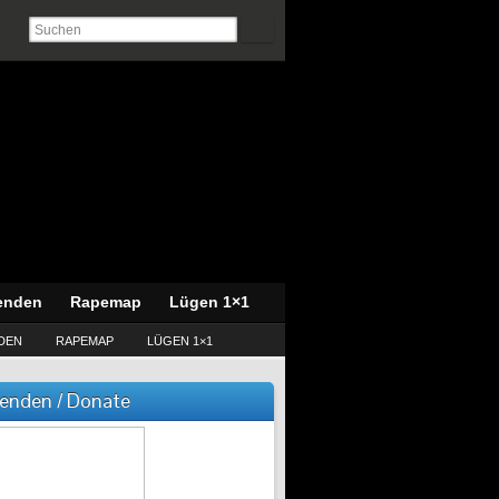
enden
Rapemap
Lügen 1×1
DEN
RAPEMAP
LÜGEN 1×1
enden / Donate