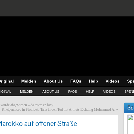
riginal
Melden
About Us
FAQs
Help
Videos
Sp
IGINAL
MELDEN
ABOUT US
FAQS
HELP
VIDEOS
SPEN
urde abgewiesen – da tötete er Josy
Sp
Kneipenmord in Fischbek: Tanz in den Tod mit Armutsflüchtling Mohammed A.
»
arokko auf offener Straße