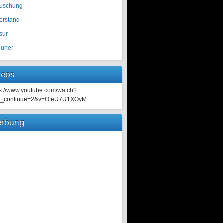
tuschung
erstand
sur
euner
deos
ps://www.youtube.com/watch?
e_continue=2&v=OteU7U1XOyM
rbung