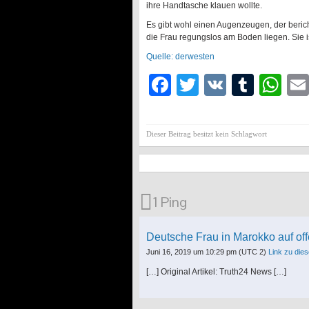
ihre Handtasche klauen wollte.
Es gibt wohl einen Augenzeugen, der beric
die Frau regungslos am Boden liegen. Sie i
Quelle: derwesten
Facebook
Twitter
VK
Tumb
Wh
Dieser Beitrag besitzt kein Schlagwort
1 Ping
Deutsche Frau in Marokko auf off
Juni 16, 2019 um 10:29 pm
(UTC 2)
Link zu di
[…] Original Artikel: Truth24 News […]