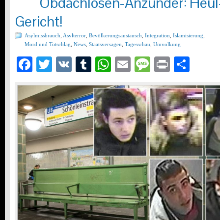
Obdachlosen-Anzünder: Heul-A
Gericht!
Asylmissbrauch
,
Asylterror
,
Bevölkerungsaustausch
,
Integration
,
Islamisierung
,
Mord und Totschlag
,
News
,
Staatsversagen
,
Tagesschau
,
Umvolkung
Facebook
Twitter
VK
Tumblr
WhatsApp
Email
Message
Print
Teil