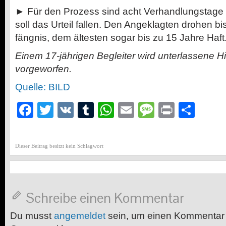
► Für den Prozess sind acht Verhandlungstage 
soll das Urteil fallen.
Den Angeklagten dro­hen bi
fäng­nis, dem ältesten sogar bis zu 15 Jahre Haft
Einem 17-jährigen Begleiter wird unterlassene Hi
vorgeworfen.
Quelle: BILD
Facebook
Twitter
VK
Tumblr
WhatsApp
Email
Message
Print
Teil
Dieser Beitrag besitzt kein Schlagwort
Schreibe einen Kommentar
Du musst
angemeldet
sein, um einen Kommentar