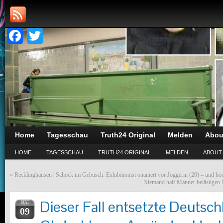
Facebook
Twitter
Home
Tagesschau
Truth24 Original
Melden
Abou
HOME
TAGESSCHAU
TRUTH24 ORIGINAL
MELDEN
ABOUT
«
Recklinghausen | Schock im Gebüsch: Exhibitionist onaniert vor Joggerin (20) – und hört
Niemand half Männer belästigen M
Dieser Fall entsetzte Deutsch
MAI
09