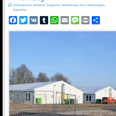
Asylmissbrauch
,
Asylterror
,
Integration
,
Islamisierung
,
News
,
Staatsversagen
,
Tagesschau
Facebook
Twitter
VK
Tumblr
WhatsApp
Email
Message
Print
Teil