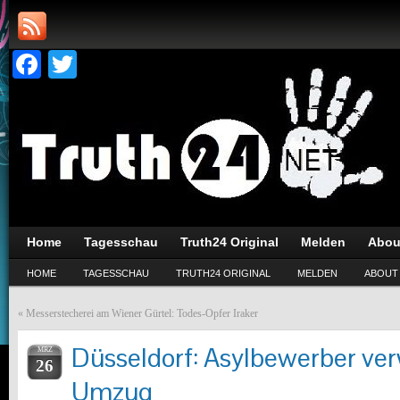
Facebook
Twitter
Home
Tagesschau
Truth24 Original
Melden
Abou
HOME
TAGESSCHAU
TRUTH24 ORIGINAL
MELDEN
ABOUT
«
Messerstecherei am Wiener Gürtel: Todes-Opfer Iraker
Düsseldorf: Asylbewerber ve
MRZ
26
Umzug