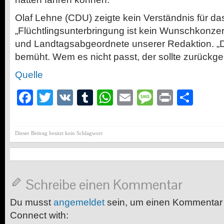
Olaf Lehne (CDU) zeigte kein Verständnis für da
„Flüchtlingsunterbringung ist kein Wunschkonzert
und Landtagsabgeordnete unserer Redaktion. „Di
bemüht. Wem es nicht passt, der sollte zurückge
Quelle
Facebook
Twitter
VK
Tumblr
WhatsApp
Email
Message
Print
Teil
Dieser Beitrag besitzt kein Schlagwort
Schreibe einen Kommentar
Du musst
angemeldet
sein, um einen Kommentar
Connect with: