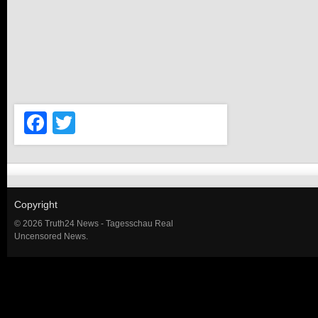
Facebook
Twitter
Copyright
© 2026 Truth24 News - Tagesschau Real
Uncensored News.