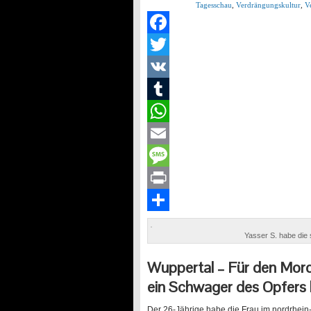
Tagesschau
,
Verdrängungskultur
,
V
Facebook
Twitter
VK
Tumblr
WhatsApp
Email
Message
Print
Teilen
Yasser S. habe die 
Wuppertal –
Für den Mord
ein Schwager des Opfers l
Der 26-Jährige habe die Frau im nordrhein-