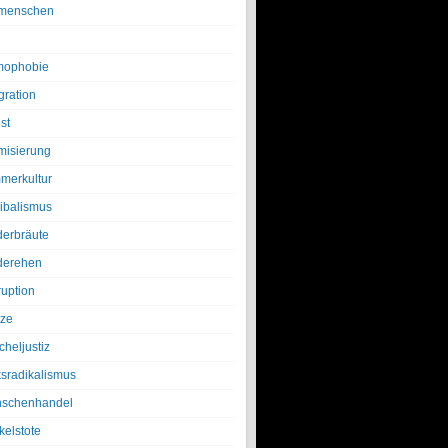
menschen
ophobie
gration
st
amisierung
merkultur
ibalismus
derbräute
derehen
ruption
tze
cheljustiz
ksradikalismus
schenhandel
kelstote