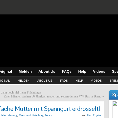
riginal
Melden
About Us
FAQs
Help
Videos
Sp
IGINAL
MELDEN
ABOUT US
FAQS
HELP
VIDEOS
SPEN
 dann noch viel mehr Flüchtlinge
Sp
Zwei Männer stechen 36-Jährigen nieder und setzen dessen VW-Bus in Brand
»
ache Mutter mit Spanngurt erdrosselt!
,
Islamisierung
,
Mord und Totschlag
,
News
,
Von
Heli Copter