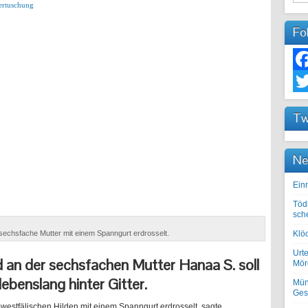
ertuschung
Fo
Fac
Twit
Tw
Ne
Einr
Töd
sch
sechsfache Mutter mit einem Spanngurt erdrosselt.
Klöc
Urte
 an der sechsfachen Mutter Hanaa S. soll
Mörd
ebenslang hinter Gitter.
Mün
Ges
westfälischen Hilden mit einem Spanngurt erdrosselt, sagte