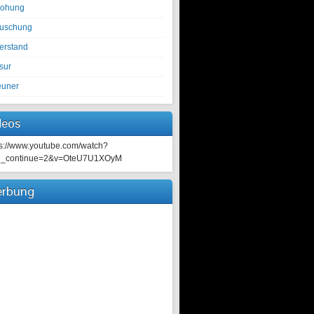
rohung
tuschung
erstand
sur
euner
deos
ps://www.youtube.com/watch?
e_continue=2&v=OteU7U1XOyM
rbung