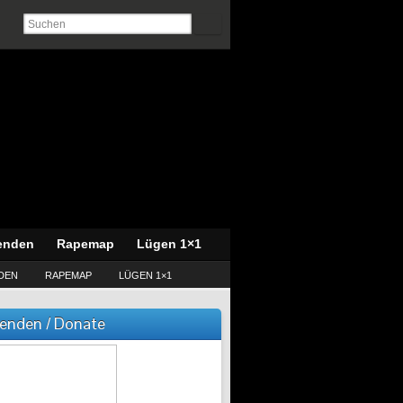
enden
Rapemap
Lügen 1×1
DEN
RAPEMAP
LÜGEN 1×1
enden / Donate