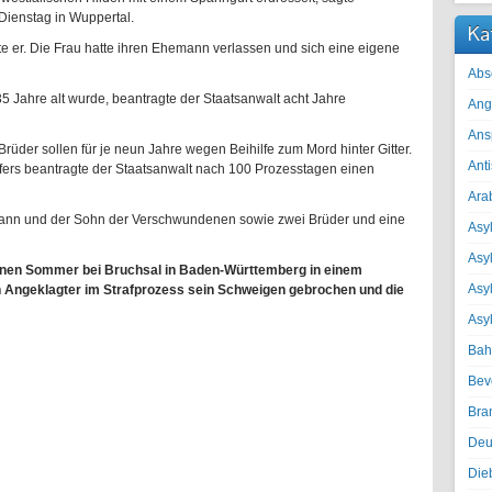
Dienstag in Wuppertal.
Ka
gte er. Die Frau hatte ihren Ehemann verlassen und sich eine eigene
Abs
35 Jahre alt wurde, beantragte der Staatsanwalt acht Jahre
Ang
Ans
der sollen für je neun Jahre wegen Beihilfe zum Mord hinter Gitter.
Ant
fers beantragte der Staatsanwalt nach 100 Prozesstagen einen
Ara
hemann und der Sohn der Verschwundenen sowie zwei Brüder und eine
Asyl
Asy
genen Sommer bei Bruchsal in Baden-Württemberg in einem
Asyl
 Angeklagter im Strafprozess sein Schweigen gebrochen und die
Asy
Bah
Bev
Bra
Deu
Die