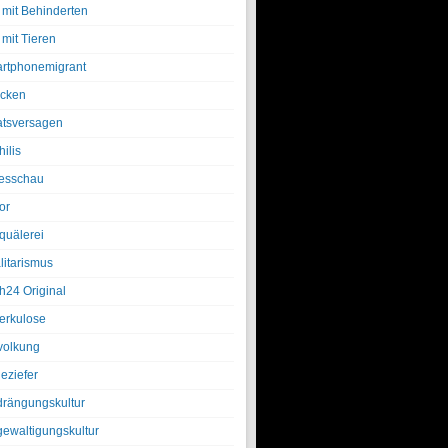
 mit Behinderten
 mit Tieren
rtphonemigrant
cken
atsversagen
ilis
esschau
or
quälerei
litarismus
h24 Original
erkulose
olkung
eziefer
drängungskultur
gewaltigungskultur