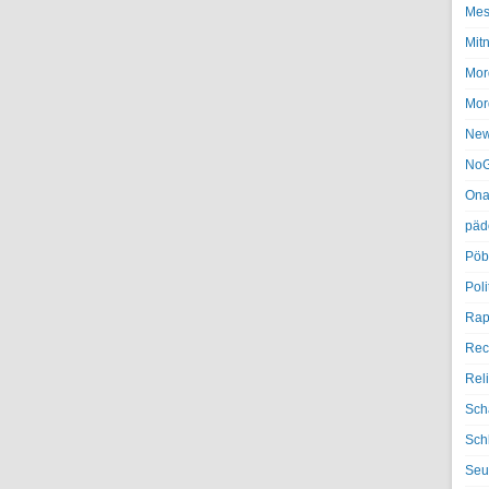
Mes
Mit
Mor
Mor
Ne
NoG
Ona
päd
Pöb
Poli
Rap
Rec
Rel
Sch
Sch
Seu