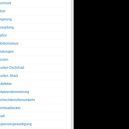
enmord
lish
eignung
hauptung
añol
ibitionismus
ndungen
anzen
urten Dschihad
urten Jihad
defekte
italverstümmelung
chlechterrollenumkehr
ichtsablecker
alt
ppenvergewaltigung