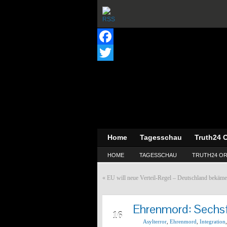
Facebook
Twitter
Home
Tagesschau
Truth24 O
HOME
TAGESSCHAU
TRUTH24 OR
«
EU will neue Verteil-Regel – Deutschland bekäme
Ehrenmord: Sechsf
JAN
16
Asylterror
,
Ehrenmord
,
Integration