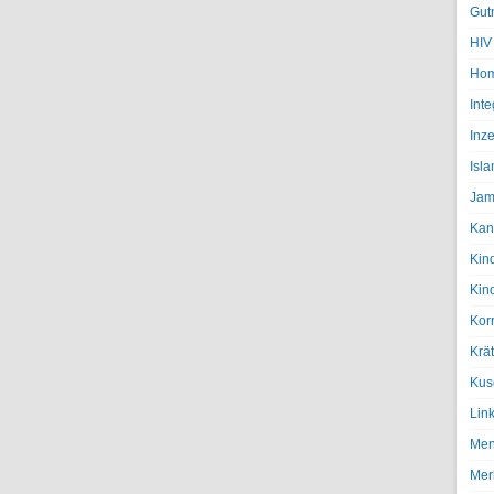
Gut
HIV
Hom
Inte
Inze
Isl
Jam
Kan
Kin
Kin
Kor
Krä
Kus
Lin
Men
Mer