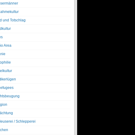
sermänner
nahmekultur
d und Totschlag
dkultur
ws
o Area
nie
ophilie
elkultur
tikerlügen
efugees
htsbeugung
igion
ächtung
leuserei / Schlepperei
chen