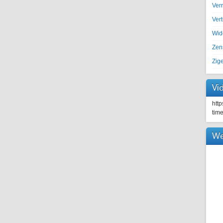
Ver
Ver
Wid
Zen
Zig
Vi
htt
tim
We