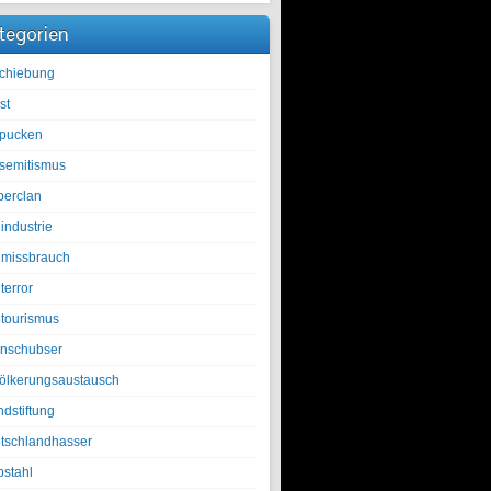
tegorien
chiebung
st
pucken
isemitismus
berclan
industrie
lmissbrauch
terror
ltourismus
nschubser
ölkerungsaustausch
ndstiftung
tschlandhasser
bstahl