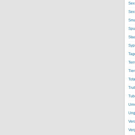
Sex
Sex
Sma
Spu
Sta
Syph
Tag
Terr
Tier
Tota
Trut
Tub
Umv
Ung
Ver
Ver