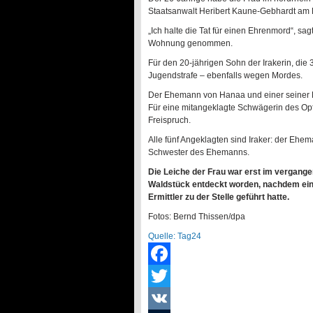
Staatsanwalt Heribert Kaune-Gebhardt am 
„Ich halte die Tat für einen Ehrenmord“, sa
Wohnung genommen.
Für den 20-jährigen Sohn der Irakerin, die 
Jugendstrafe – ebenfalls wegen Mordes.
Der Ehemann von Hanaa und einer seiner Brü
Für eine mitangeklagte Schwägerin des Op
Freispruch.
Alle fünf Angeklagten sind Iraker: der E
Schwester des Ehemanns.
Die Leiche der Frau war erst im vergan
Waldstück entdeckt worden, nachdem ein
Ermittler zu der Stelle geführt hatte.
Fotos: Bernd Thissen/dpa
Quelle: Tag24
Facebook
Twitter