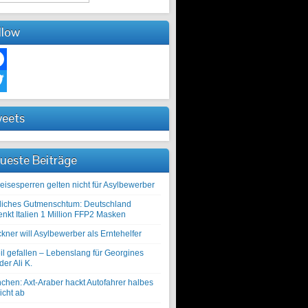
llow
ebook
ter
eets
ueste Beiträge
eisesperren gelten nicht für Asylbewerber
liches Gutmenschtum: Deutschland
enkt Italien 1 Million FFP2 Masken
kner will Asylbewerber als Erntehelfer
il gefallen – Lebenslang für Georgines
er Ali K.
chen: Axt-Araber hackt Autofahrer halbes
icht ab