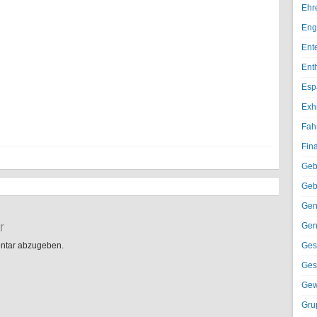
Ehr
Eng
Ent
Ent
Esp
Exh
Fah
Fin
Geb
Geb
Gen
r
Gen
ntar abzugeben.
Ges
Ges
Gew
Gru