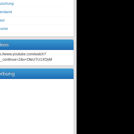
tuschung
erstand
sur
euner
deos
ps://www.youtube.com/watch?
e_continue=2&v=OteU7U1XOyM
rbung