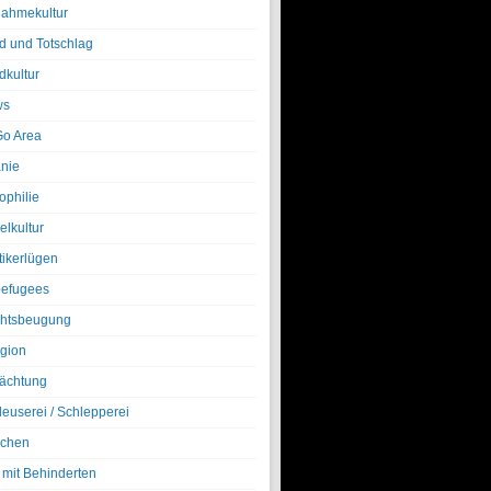
nahmekultur
d und Totschlag
dkultur
ws
o Area
nie
ophilie
elkultur
tikerlügen
efugees
htsbeugung
igion
ächtung
leuserei / Schlepperei
chen
 mit Behinderten