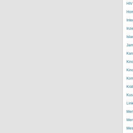
HIV
Hom
Inte
Inze
Isl
Jam
Kan
Kin
Kin
Kor
Krä
Kus
Lin
Men
Mer
Mes