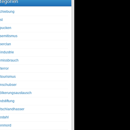
tegorien
chiebung
st
pucken
isemitismus
berclan
industrie
lmissbrauch
terror
ltourismus
nschubser
ölkerungsaustausch
ndstiftung
tschlandhasser
bstahl
enmord