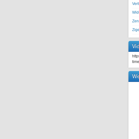
Ver
Wid
Zen
Zig
Vi
htt
tim
We