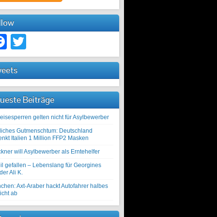
llow
Facebook
Twitter
eets
ueste Beiträge
eisesperren gelten nicht für Asylbewerber
liches Gutmenschtum: Deutschland
enkt Italien 1 Million FFP2 Masken
kner will Asylbewerber als Erntehelfer
il gefallen – Lebenslang für Georgines
er Ali K.
chen: Axt-Araber hackt Autofahrer halbes
icht ab