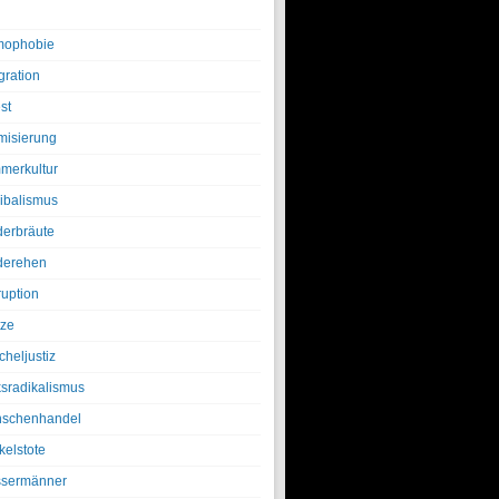
ophobie
gration
st
amisierung
merkultur
ibalismus
derbräute
derehen
ruption
tze
cheljustiz
ksradikalismus
schenhandel
kelstote
sermänner