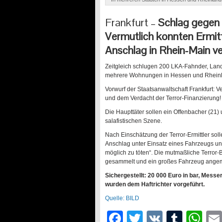
Frankfurt –
Schlag gegen 
Vermutlich konnten Ermitt
Anschlag in Rhein-Main ve
Zeitgleich schlugen 200 LKA-Fahnder, Lan
mehrere Wohnungen in Hessen und Rheinlan
Vorwurf der Staatsanwaltschaft Frankfurt: 
und dem Verdacht der Terror-Finanzierung
!
Die Haupttäter sollen ein Offenbacher (21)
salafistischen Szene.
Nach Einschätzung der Terror-Ermittler solle
Anschlag unter Einsatz eines Fahrzeugs u
möglich zu töten“. Die mutmaßliche Terror
gesammelt und ein großes Fahrzeug angem
Sichergestellt: 20 000 Euro in bar, Mess
wurden dem Haftrichter vorgeführt.
Quelle: BILD
Facebook
Twitter
VK
Tumb
Wh