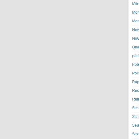
Mit
Mor
Mor
Ne
NoG
Ona
päd
Pöb
Poli
Rap
Rec
Rel
Sch
Sch
Seu
Sex