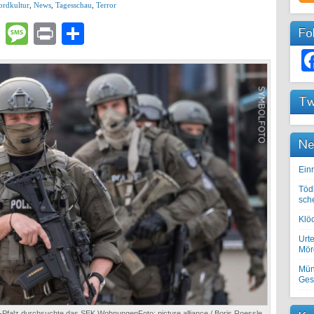
rdkultur
,
News
,
Tagesschau
,
Terror
lr
atsApp
Email
Message
Print
Teilen
Fo
Tw
Ne
Einr
Töd
sch
Klöc
Urte
Mörd
Mün
Ges
-Pfalz durchsuchte das SEK WohnungenFoto: picture alliance / Boris Roessle