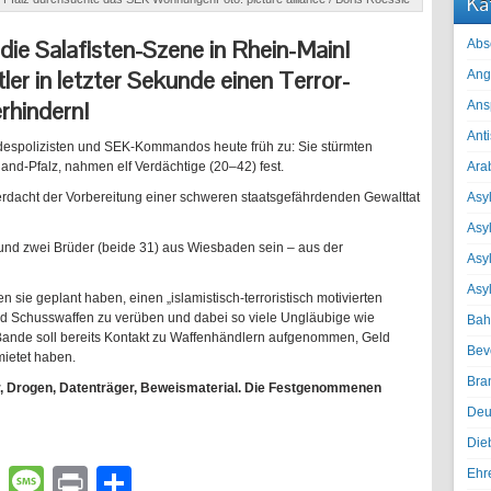
Ka
die Salafisten-Szene in Rhein-Main!
Abs
ler in letzter Sekunde einen Terror-
Ang
rhindern!
Ans
Ant
despolizisten und SEK-Kommandos heute früh zu: Sie stürmten
d-Pfalz, nahmen elf Verdächtige (20–42) fest.
Ara
Verdacht der Vorbereitung einer schweren staatsgefährdenden Gewalttat
Asyl
Asy
 und zwei Brüder (beide 31) aus Wiesbaden sein – aus der
Asyl
Asy
n sie geplant haben, einen „islamistisch-terroristisch motivierten
nd Schusswaffen zu verüben und dabei so viele Ungläubige wie
Bah
-Bande soll bereits Kontakt zu Waffenhändlern aufgenommen, Geld
Bev
ietet haben.
Bra
er, Drogen, Datenträger, Beweismaterial. Die Festgenommenen
Deu
Die
lr
atsApp
Email
Message
Print
Teilen
Ehr