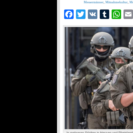
Messermänner
,
Mitnahmekultur
,
Mo
Facebook
Twitter
VK
Tumb
Wh
In mehreren Städten in Hessen und Rheinland