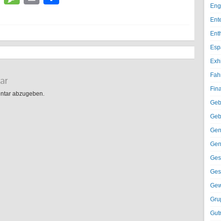
Eng
Ent
Ent
Esp
Exh
Fah
ar
Fin
ntar abzugeben.
Geb
Geb
Gen
Gen
Ges
Ges
Gew
Gru
Gut