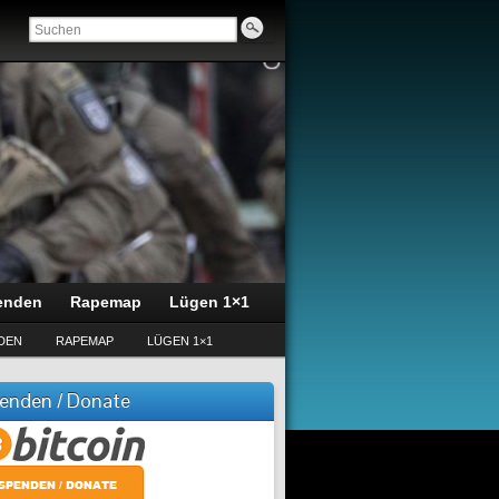
enden
Rapemap
Lügen 1×1
DEN
RAPEMAP
LÜGEN 1×1
enden / Donate