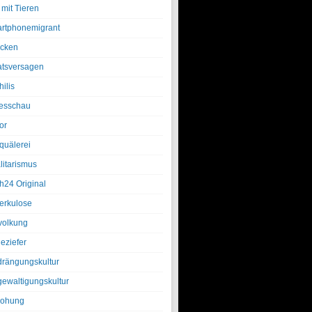
 mit Tieren
rtphonemigrant
cken
atsversagen
ilis
esschau
or
quälerei
litarismus
h24 Original
erkulose
olkung
eziefer
drängungskultur
gewaltigungskultur
rohung