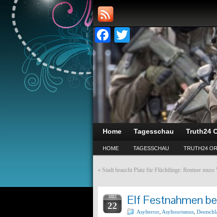
Facebook
Twitter
Home
Tagesschau
Truth24 O
HOME
TAGESSCHAU
TRUTH24 OR
«
Stadt braucht Platz für Flüchtlinge: Rentner mu
Elf Festnahmen bei
MRZ
22
Asylterror
,
Asyltourismus
,
Deutschl