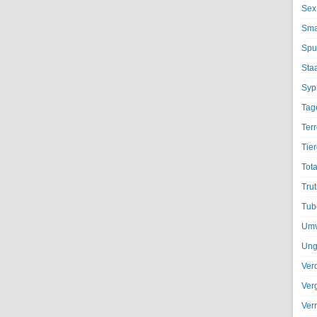
Sex
Sma
Spu
Sta
Syph
Tag
Terr
Tier
Tota
Trut
Tub
Umv
Ung
Ver
Ver
Ver