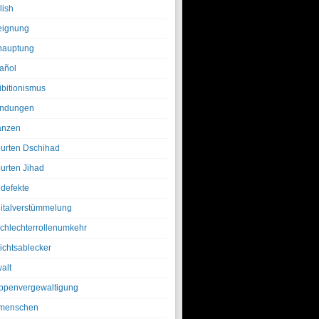
lish
eignung
hauptung
añol
ibitionismus
ndungen
anzen
urten Dschihad
urten Jihad
defekte
italverstümmelung
chlechterrollenumkehr
ichtsablecker
alt
ppenvergewaltigung
menschen