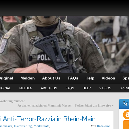
riginal
Melden
About Us
FAQs
Help
Videos
Sp
IGINAL
MELDEN
ABOUT US
FAQS
HELP
VIDEOS
SPEN
ss Wohnung räumen!
Sp
Asylanten attackieren Mann mit Messer – Polizei bittet um Hinweise
»
 Anti-Terror-Razzia in Rhein-Main
andhasser
,
Islamisierung
,
Merkelstote
,
Von
Redaktion