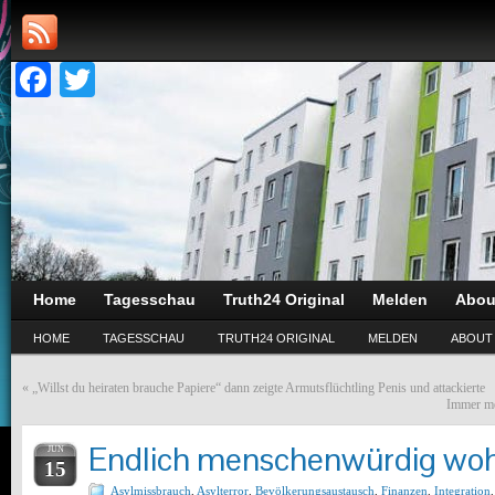
Facebook
Twitter
Home
Tagesschau
Truth24 Original
Melden
Abou
HOME
TAGESSCHAU
TRUTH24 ORIGINAL
MELDEN
ABOUT
«
„Willst du heiraten brauche Papiere“ dann zeigte Armutsflüchtling Penis und attackierte
Immer me
Endlich menschenwürdig wo
JUN
15
Asylmissbrauch
,
Asylterror
,
Bevölkerungsaustausch
,
Finanzen
,
Integration
,