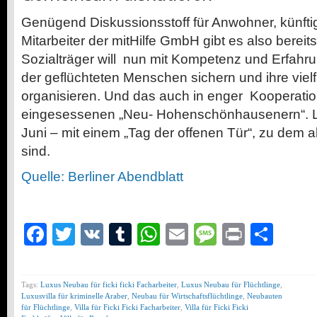
Genügend Diskussionsstoff für Anwohner, künft
Mitarbeiter der mitHilfe GmbH gibt es also berei
Sozialträger will nun mit Kompetenz und Erfahru
der geflüchteten Menschen sichern und ihre viel
organisieren. Und das auch in enger Kooperatio
eingesessenen „Neu- Hohenschönhausenern“. L
Juni – mit einem „Tag der offenen Tür“, zu dem al
sind.
Quelle: Berliner Abendblatt
Facebook
Twitter
VK
Tumblr
WhatsApp
Email
Message
Print
Teil
Tags:
Luxus Neubau für ficki ficki Facharbeiter
,
Luxus Neubau für Flüchtlinge
,
Luxusvilla für kriminelle Araber
,
Neubau für Wirtschaftsflüchtlinge
,
Neubauten
für Flüchtlinge
,
Villa für Ficki Ficki Facharbeiter
,
Villa für Ficki Ficki