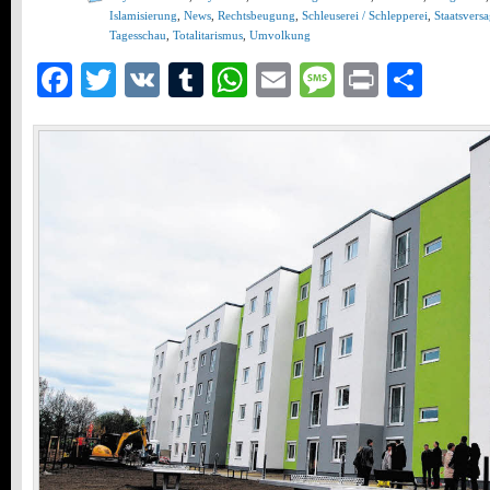
Islamisierung
,
News
,
Rechtsbeugung
,
Schleuserei / Schlepperei
,
Staatsvers
Tagesschau
,
Totalitarismus
,
Umvolkung
Facebook
Twitter
VK
Tumblr
WhatsApp
Email
Message
Print
Teil