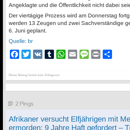
Angeklagte und die Öffentlichkeit nicht dabei sei
Der viertägige Prozess wird am Donnerstag fortg
werden 13 Zeugen und zwei Sachverständige gehö
6. Juni geplant.
Quelle: br
Facebook
Twitter
VK
Tumblr
WhatsApp
Email
Message
Print
Teil
Dieser Beitrag besitzt kein Schlagwort
2 Pings
Afrikaner versucht Elfjährigen mit M
ermorden: 9 Jahre Haft gefordert – 