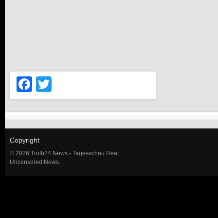
Facebook
Twitter
Copyright
© 2026 Truth24 News - Tagesschau Real
Uncensored News.