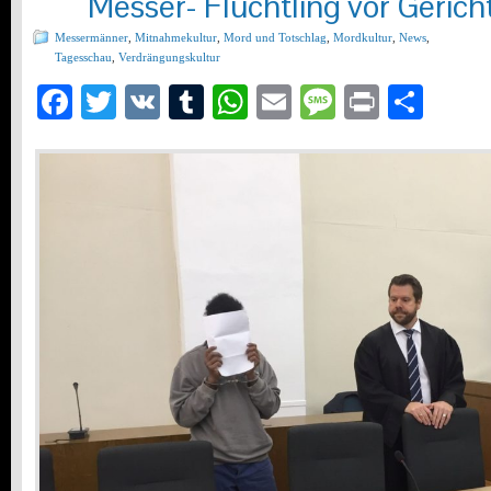
Messer- Flüchtling vor Gerich
Messermänner
,
Mitnahmekultur
,
Mord und Totschlag
,
Mordkultur
,
News
,
Tagesschau
,
Verdrängungskultur
Facebook
Twitter
VK
Tumblr
WhatsApp
Email
Message
Print
Teil