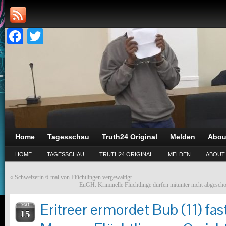
Facebook
Twitter
Home
Tagesschau
Truth24 Original
Melden
Abou
HOME
TAGESSCHAU
TRUTH24 ORIGINAL
MELDEN
ABOUT
«
Schweizerin 6-mal von Flüchtlingen vergewaltigt
EuGH: Kriminelle Flüchtlinge dürfen mitunter nicht abgesch
Eritreer ermordet Bub (11) fa
MAI
15