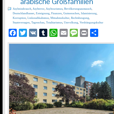
arabische Großfamilien
Asylmissbrauch
,
Asylterror
,
Asyltourismus
,
Bevölkerungsaustausch
,
Deutschlandhasser
,
Enteignung
,
Finanzen
,
Gutmenschen
,
Islamisierung
,
Korruption
,
Linksradikalismus
,
Mitnahmekultur
,
Rechtsbeugung
,
Staatsversagen
,
Tagesschau
,
Totalitarismus
,
Umvolkung
,
Verdrängungskultur
Facebook
Twitter
VK
Tumblr
WhatsApp
Email
Message
Print
Teil