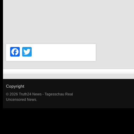
Facebook
Twitter
Copyright
© 2026 Truth24 News - Tagesschau Real
Uncensored News.