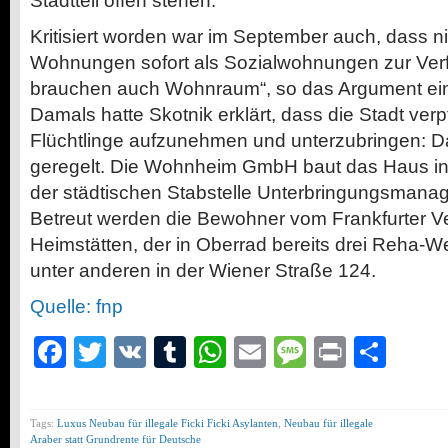
Stadtteil offen stehen.
Kritisiert worden war im September auch, dass n
Wohnungen sofort als Sozialwohnungen zur Verf
brauchen auch Wohnraum“, so das Argument ein
Damals hatte Skotnik erklärt, dass die Stadt verpfl
Flüchtlinge aufzunehmen und unterzubringen: Da
geregelt. Die Wohnheim GmbH baut das Haus in
der städtischen Stabstelle Unterbringungsmanag
Betreut werden die Bewohner vom Frankfurter Ver
Heimstätten, der in Oberrad bereits drei Reha-We
unter anderen in der Wiener Straße 124.
Quelle: fnp
Facebook
Twitter
VK
Tumblr
WhatsApp
Email
Message
Print
Teil
Tags:
Luxus Neubau für illegale Ficki Ficki Asylanten
,
Neubau für illegale
Araber statt Grundrente für Deutsche