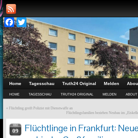
Facebook
Twitter
Home
Tagesschau
Truth24 Original
Melden
Abou
HOME
TAGESSCHAU
TRUTH24 ORIGINAL
MELDEN
ABOUT
«
Flüchtling greift Polizist mit Dienstwaffe an
Flüchtlingsfamilien beziehen Neubau im „Eiskell
Flüchtlinge in Frankfurt: Neu
MRZ
09