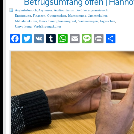
Betrugsumfang offen | Hanno
Asylmissbrauch
,
Asylterror
,
Asyltourismus
,
Bevölkerungsaustausch
,
Enteignung
,
Finanzen
,
Gutmenschen
,
Islamisierung
,
Jammerkultur
,
Mitnahmekultur
,
News
,
Smartphonemigrant
,
Staatsversagen
,
Tagesschau
,
Umvolkung
,
Verdrängungskultur
Facebook
Twitter
VK
Tumblr
WhatsApp
Email
Message
Print
Teil