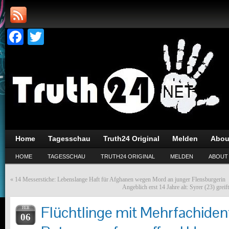
Facebook
Twitter
Home
Tagesschau
Truth24 Original
Melden
Abou
HOME
TAGESSCHAU
TRUTH24 ORIGINAL
MELDEN
ABOUT
«
14 Messerstiche: Lebenslange Haft für Afghanen wegen Mord an junger Flensburgerin
Angeblich erst 14 Jahre alt: Syrer (23) grei
Flüchtlinge mit Mehrfachident
FEB
06