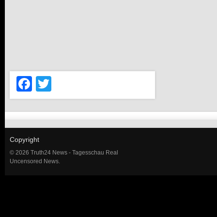
Facebook
Twitter
Copyright
© 2026 Truth24 News - Tagesschau Real
Uncensored News.