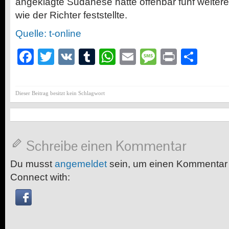
angeklagte Sudanese hatte offenbar fünf weitere
wie der Richter feststellte.
Quelle: t-online
Facebook
Twitter
VK
Tumblr
WhatsApp
Email
Message
Print
Teil
Dieser Beitrag besitzt kein Schlagwort
Schreibe einen Kommentar
Du musst
angemeldet
sein, um einen Kommentar
Connect with: