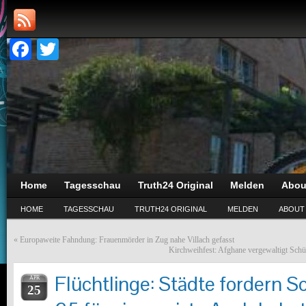
Facebook
Twitter
Home
Tagesschau
Truth24 Original
Melden
Abou
HOME
TAGESSCHAU
TRUTH24 ORIGINAL
MELDEN
ABOUT
«
Europaweite Fahndung: Frauenmörder in Zug nahe Villach gefasst
Kirchweihfest: Afghane vergewaltigt Schül
Flüchtlinge: Städte fordern Sc
APR
25