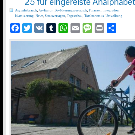
25 für eingereiste Analphabe
Asylmissbrauch
,
Asylterror
,
Bevölkerungsaustausch
,
Finanzen
,
Integration
,
Islamisierung
,
News
,
Staatsversagen
,
Tagesschau
,
Totalitarismus
,
Umvolkung
Facebook
Twitter
VK
Tumblr
WhatsApp
Email
Message
Print
Teil