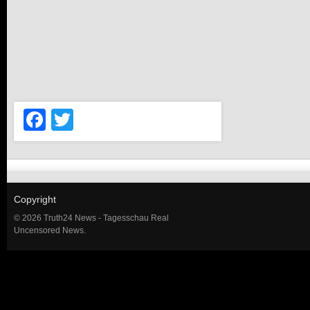
Facebook
Twitter
Copyright
© 2026 Truth24 News - Tagesschau Real
Uncensored News.