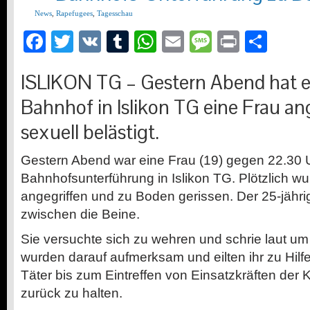
News
,
Rapefugees
,
Tagesschau
Facebook
Twitter
VK
Tumblr
WhatsApp
Email
Message
Print
Teil
ISLIKON TG –
Gestern Abend hat 
Bahnhof in Islikon TG eine Frau an
sexuell belästigt.
Gestern Abend war eine Frau (19) gegen 22.30 U
Bahnhofsunterführung in Islikon TG. Plötzlich wu
angegriffen und zu Boden gerissen. Der 25-jährig
zwischen die Beine.
Sie versuchte sich zu wehren und schrie laut um
wurden darauf aufmerksam und eilten ihr zu Hilf
Täter bis zum Eintreffen von Einsatzkräften der
zurück zu halten.