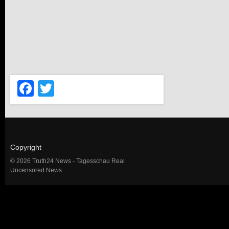
Facebook
Twitter
Copyright
© 2026 Truth24 News - Tagesschau Real
Uncensored News.