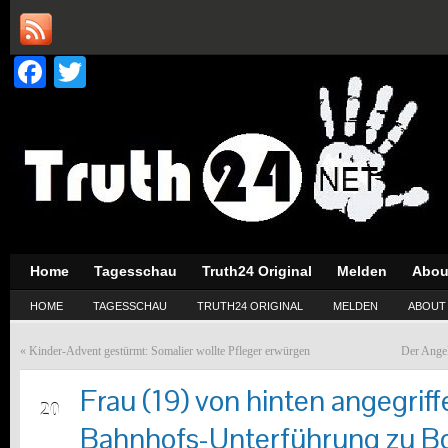
Facebook
Twitter
Home
Tagesschau
Truth24 Original
Melden
Abou
HOME
TAGESSCHAU
TRUTH24 ORIGINAL
MELDEN
ABOUT
«
Kinder-Advent gestürmt: Somalier wollte Pfleger erwürgen
Der Angek
Frau (19) von hinten angegriff
JAN
20
Bahnhofs-Unterführung zu B