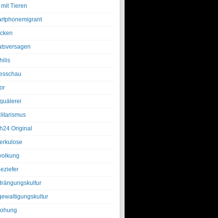
 mit Tieren
rtphonemigrant
cken
atsversagen
ilis
esschau
or
quälerei
litarismus
h24 Original
erkulose
olkung
eziefer
drängungskultur
gewaltigungskultur
rohung