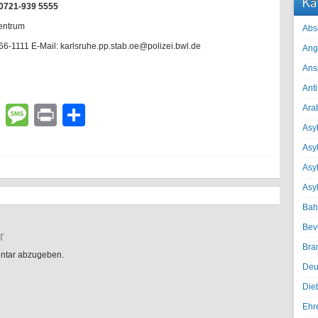
Ka
 0721-939 5555
entrum
Abs
66-1111 E-Mail: karlsruhe.pp.stab.oe@polizei.bwl.de
Ang
Ans
Ant
lr
atsApp
Email
Message
Print
Teilen
Ara
Asyl
Asy
Asyl
Asy
Bah
Bev
r
Bra
ntar abzugeben.
Deu
Die
Ehr