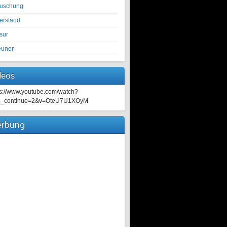
tuschung
erstand
sur
euner
deos
ps://www.youtube.com/watch?
e_continue=2&v=OteU7U1XOyM
rbung