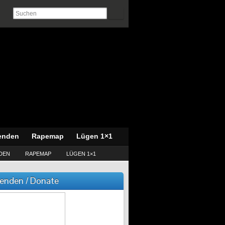
enden
Rapemap
Lügen 1×1
DEN
RAPEMAP
LÜGEN 1×1
enden / Donate