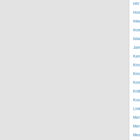
HIV
Hom
Inte
Inze
Isl
Jam
Kan
Kin
Kin
Kor
Krä
Kus
Lin
Men
Mer
Mes