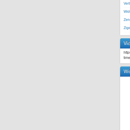
Ver
Wid
Zen
Zig
Vi
htt
tim
We