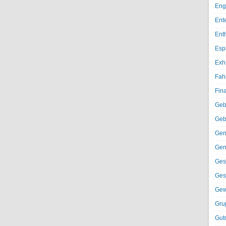
Eng
Ent
Ent
Esp
Exh
Fah
Fin
Geb
Geb
Gen
Gen
Ges
Ges
Gew
Gru
Gut