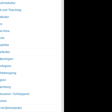
nahmekultur
d und Totschlag
dkultur
ws
o Area
nie
ophilie
elkultur
tikerlügen
efugees
htsbeugung
igion
ächtung
leuserei / Schlepperei
chen
 mit Behinderten