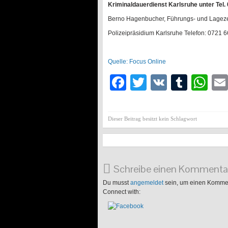
Kriminaldauerdienst Karlsruhe unter Tel.
Berno Hagenbucher, Führungs- und Lagez
Polizeipräsidium Karlsruhe Telefon: 0721 6
Quelle: Focus Online
Facebook
Twitter
VK
Tumb
Wh
Dieser Beitrag besitzt kein Schlagwort
Schreibe einen Kommenta
Du musst
angemeldet
sein, um einen Komme
Connect with: