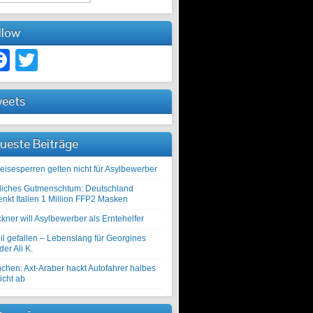
llow
Facebook
Twitter
eets
ueste Beiträge
eisesperren gelten nicht für Asylbewerber
liches Gutmenschtum: Deutschland
enkt Italien 1 Million FFP2 Masken
kner will Asylbewerber als Erntehelfer
il gefallen – Lebenslang für Georgines
er Ali K.
chen: Axt-Araber hackt Autofahrer halbes
icht ab