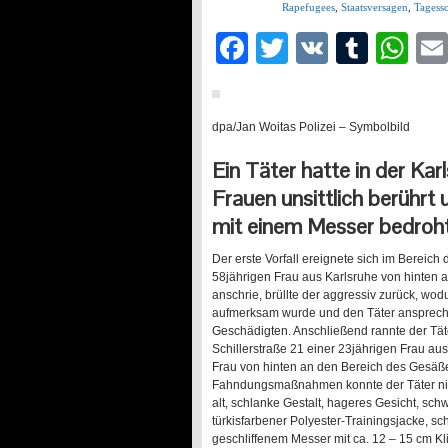
Rapefugees
,
Staatsversagen
,
Tagess
Facebook
Twitter
VK
Tumb
Wh
dpa/Jan Woitas
Polizei – Symbolbild
Ein Täter hatte in der Kar
Frauen unsittlich berührt 
mit einem Messer bedroht
Der erste Vorfall ereignete sich im Bereich
58jährigen Frau aus Karlsruhe von hinten an
anschrie, brüllte der aggressiv zurück, wo
aufmerksam wurde und den Täter anspreche
Geschädigten. Anschließend rannte der Tät
Schillerstraße 21 einer 23jährigen Frau aus 
Frau von hinten an den Bereich des Gesäßes
Fahndungsmaßnahmen konnte der Täter nicht
alt, schlanke Gestalt, hageres Gesicht, sc
türkisfarbener Polyester-Trainingsjacke, sc
geschliffenem Messer mit ca. 12 – 15 cm K