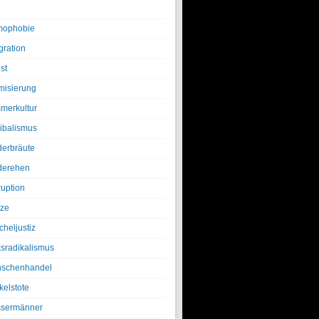
ophobie
gration
st
amisierung
merkultur
ibalismus
derbräute
derehen
ruption
tze
cheljustiz
ksradikalismus
schenhandel
kelstote
sermänner