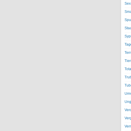
Sex
Sma
Spu
Sta
Syph
Tag
Terr
Tier
Tota
Trut
Tub
Umv
Ung
Ver
Ver
Ver