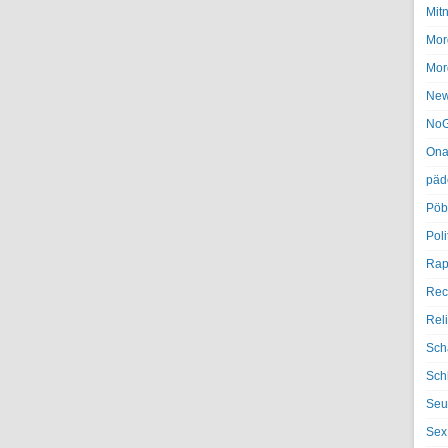
Mit
Mor
Mor
Ne
NoG
Ona
päd
Pöb
Poli
Rap
Rec
Rel
Sch
Sch
Seu
Sex