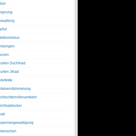
lish
eignung
hauptung
añol
ibitionismus
ndungen
anzen
urten Dschihad
urten Jihad
defekte
italverstümmelung
chlechterrollenumkehr
ichtsablecker
alt
ppenvergewaltigung
menschen