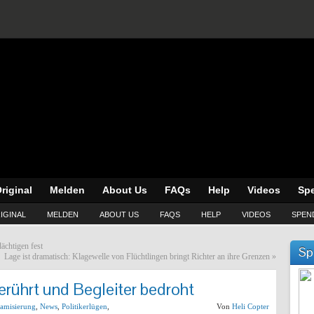
riginal
Melden
About Us
FAQs
Help
Videos
Sp
IGINAL
MELDEN
ABOUT US
FAQS
HELP
VIDEOS
SPEN
ächtigen fest
Sp
Lage ist dramatisch: Klagewelle von Flüchtlingen bringt Richter an ihre Grenzen
»
berührt und Begleiter bedroht
lamisierung
,
News
,
Politikerlügen
,
Von
Heli Copter