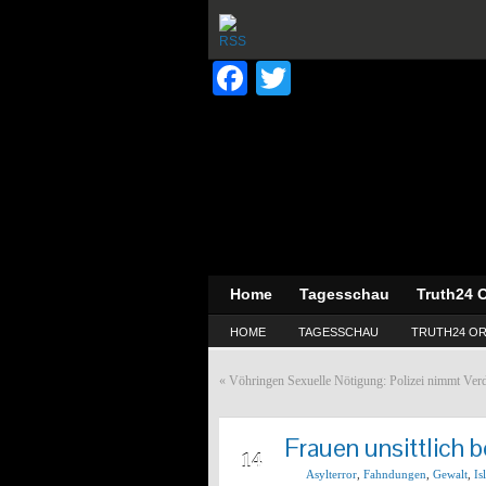
Facebook
Twitter
Home
Tagesschau
Truth24 O
HOME
TAGESSCHAU
TRUTH24 OR
«
Vöhringen Sexuelle Nötigung: Polizei nimmt Verd
Frauen unsittlich 
AUG
14
Asylterror
,
Fahndungen
,
Gewalt
,
Is