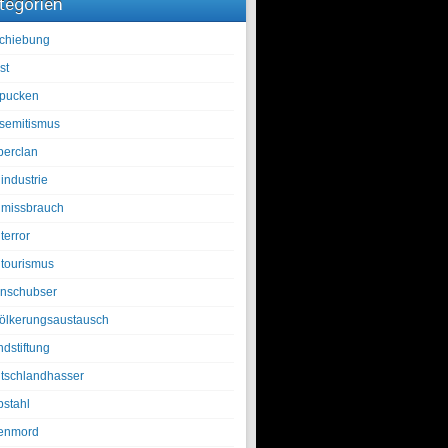
tegorien
chiebung
st
pucken
isemitismus
berclan
industrie
lmissbrauch
terror
ltourismus
nschubser
ölkerungsaustausch
ndstiftung
tschlandhasser
bstahl
enmord