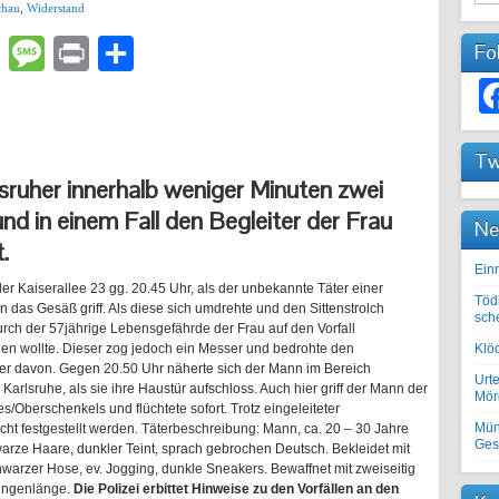
chau
,
Widerstand
lr
atsApp
Email
Message
Print
Teilen
Fo
Tw
lsruher innerhalb weniger Minuten zwei
und in einem Fall den Begleiter der Frau
Ne
.
Einr
 der Kaiserallee 23 gg. 20.45 Uhr, als der unbekannte Täter einer
Töd
 das Gesäß griff. Als diese sich umdrehte und den Sittenstrolch
sch
durch der 57jährige Lebensgefährde der Frau auf den Vorfall
n wollte. Dieser zog jedoch ein Messer und bedrohte den
Klöc
er davon. Gegen 20.50 Uhr näherte sich der Mann im Bereich
Urte
Karlsruhe, als sie ihre Haustür aufschloss. Auch hier griff der Mann der
Mörd
/Oberschenkels und flüchtete sofort. Trotz eingeleiteter
Mün
 festgestellt werden. Täterbeschreibung: Mann, ca. 20 – 30 Jahre
Ges
hwarze Haare, dunkler Teint, sprach gebrochen Deutsch. Bekleidet mit
hwarzer Hose, ev. Jogging, dunkle Sneakers. Bewaffnet mit zweiseitig
lingenlänge.
Die Polizei erbittet Hinweise zu den Vorfällen an den