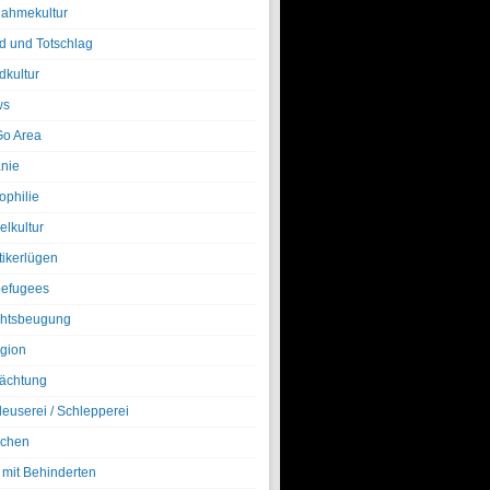
nahmekultur
d und Totschlag
dkultur
ws
o Area
nie
ophilie
elkultur
tikerlügen
efugees
htsbeugung
igion
ächtung
leuserei / Schlepperei
chen
 mit Behinderten