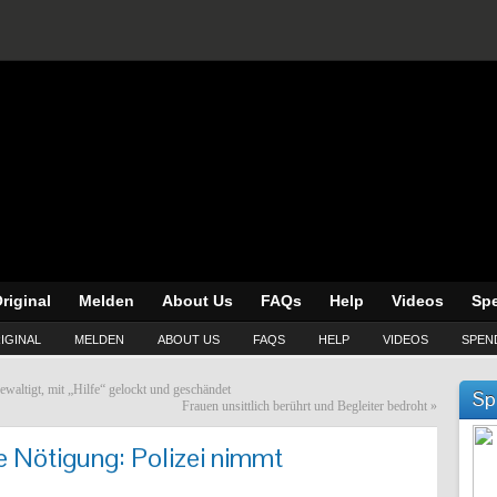
riginal
Melden
About Us
FAQs
Help
Videos
Sp
IGINAL
MELDEN
ABOUT US
FAQS
HELP
VIDEOS
SPEN
altigt, mit „Hilfe“ gelockt und geschändet
Sp
Frauen unsittlich berührt und Begleiter bedroht
»
e Nötigung: Polizei nimmt