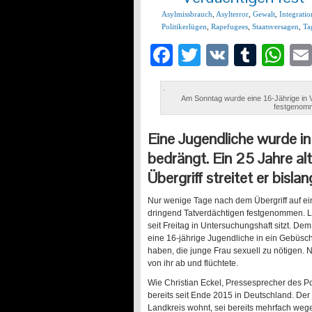
Asylmissbrauch
,
Asylterror
,
Gewalt
,
Integratio
Politikerlügen
,
Rapefugees
,
Staatsversagen
,
Ta
Facebook
Twitter
VK
Tumb
Wh
Am Sonntag wurde eine 16-Jährige in Vö
festgenomme
Eine Jugendliche wurde in
bedrängt. Ein 25 Jahre a
Übergriff streitet er bisla
Nur wenige Tage nach dem Übergriff auf ein
dringend Tatverdächtigen festgenommen. La
seit Freitag in Untersuchungshaft sitzt. 
eine 16-jährige Jugendliche in ein Gebüsch 
haben, die junge Frau sexuell zu nötigen.
von ihr ab und flüchtete.
Wie Christian Eckel, Pressesprecher des P
bereits seit Ende 2015 in Deutschland. Der
Landkreis wohnt, sei bereits mehrfach wege