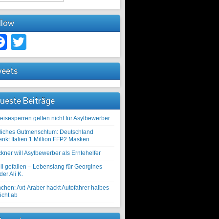
llow
Facebook
Twitter
eets
ueste Beiträge
eisesperren gelten nicht für Asylbewerber
liches Gutmenschtum: Deutschland
enkt Italien 1 Million FFP2 Masken
kner will Asylbewerber als Erntehelfer
il gefallen – Lebenslang für Georgines
er Ali K.
chen: Axt-Araber hackt Autofahrer halbes
icht ab