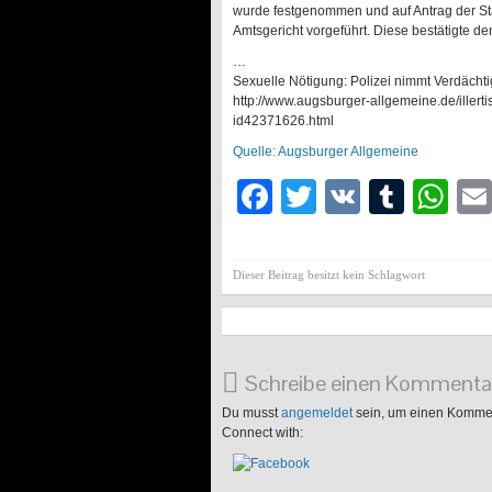
wurde festgenommen und auf Antrag der S
Amtsgericht vorgeführt. Diese bestätigte d
…
Sexuelle Nötigung: Polizei nimmt Verdächti
http://www.augsburger-allgemeine.de/illert
id42371626.html
Quelle: Augsburger Allgemeine
Facebook
Twitter
VK
Tumb
Wh
Dieser Beitrag besitzt kein Schlagwort
Schreibe einen Kommenta
Du musst
angemeldet
sein, um einen Komme
Connect with: