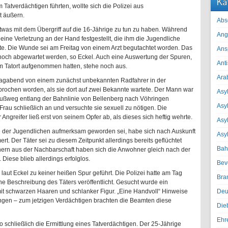
Ka
m Tatverdächtigen führten, wollte sich die Polizei aus
t äußern.
Abs
 etwas mit dem Übergriff auf die 16-Jährige zu tun zu haben. Während
Ang
ine Verletzung an der Hand festgestellt, die ihm die Jugendliche
rte. Die Wunde sei am Freitag von einem Arzt begutachtet worden. Das
Ans
noch abgewartet werden, so Eckel. Auch eine Auswertung der Spuren,
Ant
am Tatort aufgenommen hatten, stehe noch aus.
Ara
ntagabend von einem zunächst unbekannten Radfahrer in der
ochen worden, als sie dort auf zwei Bekannte wartete. Der Mann war
Asyl
Fußweg entlang der Bahnlinie von Bellenberg nach Vöhringen
Asy
 Frau schließlich an und versuchte sie sexuell zu nötigen. Die
 Angreifer ließ erst von seinem Opfer ab, als dieses sich heftig wehrte.
Asyl
e der Jugendlichen aufmerksam geworden sei, habe sich nach Auskunft
Asy
t. Der Täter sei zu diesem Zeitpunkt allerdings bereits geflüchtet
Bah
n aus der Nachbarschaft haben sich die Anwohner gleich nach der
iese blieb allerdings erfolglos.
Bev
ut Eckel zu keiner heißen Spur geführt. Die Polizei hatte am Tag
Bra
e Beschreibung des Täters veröffentlicht. Gesucht wurde ein
mit schwarzen Haaren und schlanker Figur. „Eine Handvoll“ Hinweise
Deu
angen – zum jetzigen Verdächtigen brachten die Beamten diese
Die
Ehr
schließlich die Ermittlung eines Tatverdächtigen. Der 25-Jährige