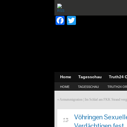
Facebook
Twitter
Home
Tagesschau
Truth24 O
HOME
TAGESSCHAU
TRUTH24 OR
«
Armutsmigration | Im Schlaf am FKK Strand vergew
Vöhringen Sexuell
AUG
13
Verdächtigen fest