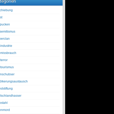
tegorien
chiebung
st
pucken
isemitismus
berclan
industrie
lmissbrauch
terror
ltourismus
nschubser
ölkerungsaustausch
ndstiftung
tschlandhasser
bstahl
enmord