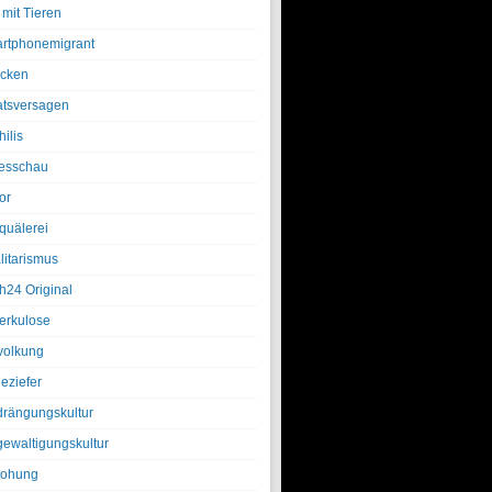
 mit Tieren
rtphonemigrant
cken
atsversagen
ilis
esschau
or
quälerei
litarismus
h24 Original
erkulose
olkung
eziefer
drängungskultur
gewaltigungskultur
rohung