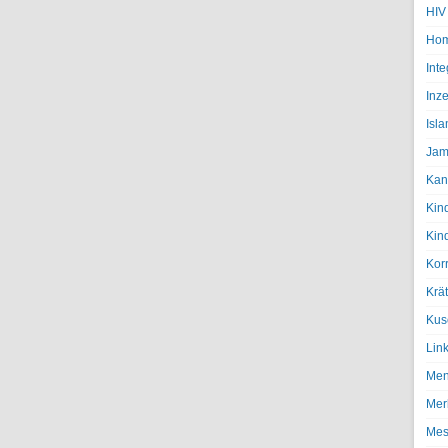
HIV
Hom
Inte
Inze
Isl
Jam
Kan
Kin
Kin
Kor
Krä
Kus
Lin
Men
Mer
Mes