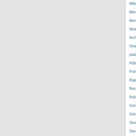
Mit
Mor
Mor
Ne
NoG
Ona
päd
Pöb
Poli
Rap
Rec
Rel
Sch
Sch
Seu
Sex