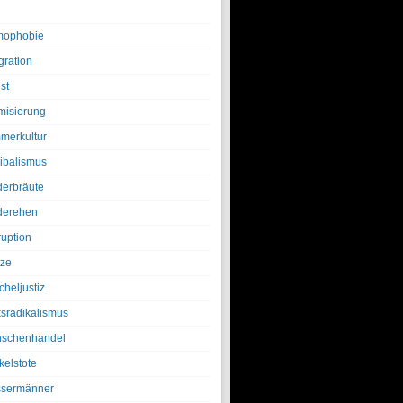
ophobie
gration
st
amisierung
merkultur
ibalismus
derbräute
derehen
ruption
tze
cheljustiz
ksradikalismus
schenhandel
kelstote
sermänner