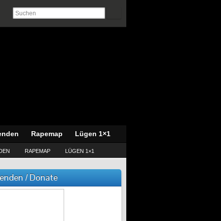
enden
Rapemap
Lügen 1×1
DEN
RAPEMAP
LÜGEN 1×1
enden / Donate