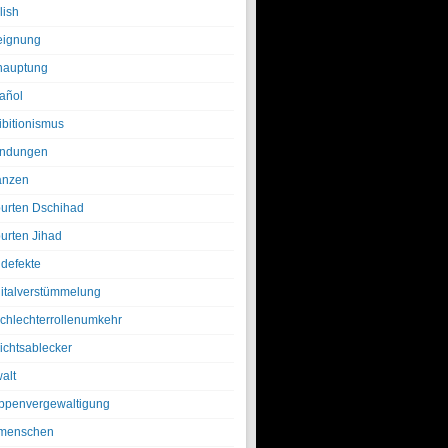
lish
eignung
hauptung
añol
ibitionismus
ndungen
anzen
urten Dschihad
urten Jihad
defekte
italverstümmelung
chlechterrollenumkehr
ichtsablecker
alt
ppenvergewaltigung
menschen