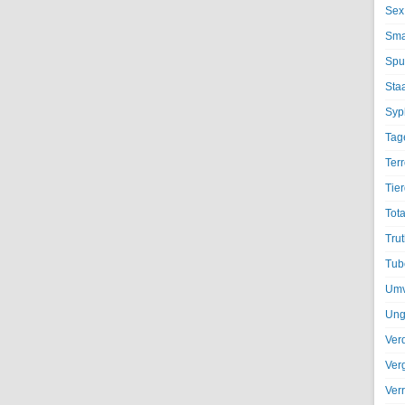
Sex
Sma
Spu
Sta
Syph
Tag
Terr
Tier
Tota
Trut
Tub
Umv
Ung
Ver
Ver
Ver