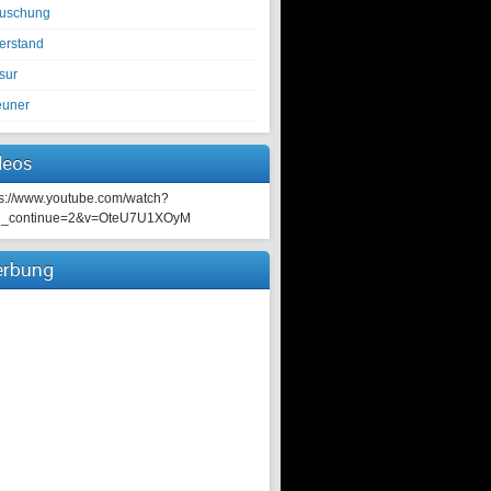
tuschung
erstand
sur
euner
deos
ps://www.youtube.com/watch?
e_continue=2&v=OteU7U1XOyM
rbung