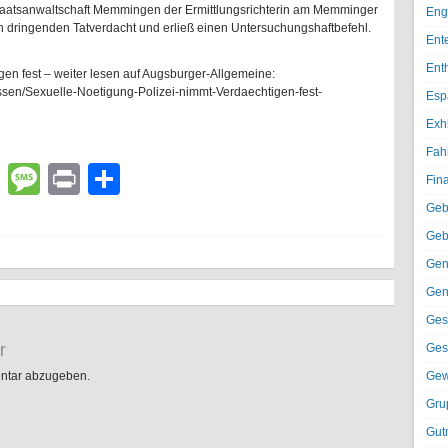
taatsanwaltschaft Memmingen der Ermittlungsrichterin am Memminger
Eng
en dringenden Tatverdacht und erließ einen Untersuchungshaftbefehl.
Ent
Ent
gen fest – weiter lesen auf Augsburger-Allgemeine:
issen/Sexuelle-Noetigung-Polizei-nimmt-Verdaechtigen-fest-
Esp
Exh
Fah
lr
atsApp
Email
Message
Print
Teilen
Fin
Geb
Geb
Gen
Gen
Ges
r
Ges
ntar abzugeben.
Gew
Gru
Gut