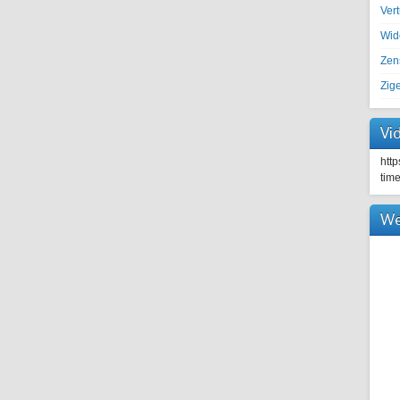
Ver
Wid
Zen
Zig
Vi
htt
tim
We