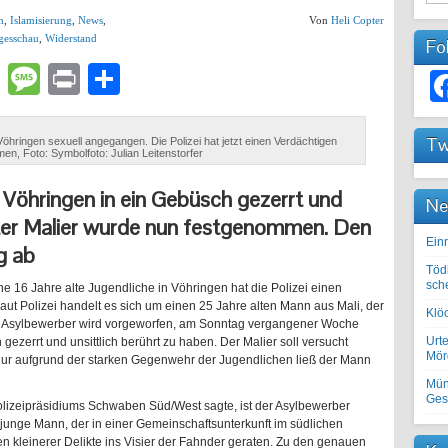
n
,
Islamisierung
,
News
,
Von
Heli Copter
gesschau
,
Widerstand
Fo
lr
atsApp
Email
Message
Print
Teilen
Tw
hringen sexuell angegangen. Die Polizei hat jetzt einen Verdächtigen
n, Foto: Symbolfoto: Julian Leitenstorfer
 Vöhringen in ein Gebüsch gezerrt und
Ne
lter Malier wurde nun festgenommen. Den
Einr
ng ab
Töd
sch
e 16 Jahre alte Jugendliche in Vöhringen hat die Polizei einen
ut Polizei handelt es sich um einen 25 Jahre alten Mann aus Mali, der
Klöc
Dem Asylbewerber wird vorgeworfen, am Sonntag vergangener Woche
Urte
gezerrt und unsittlich berührt zu haben. Der Malier soll versucht
Mörd
 Nur aufgrund der starken Gegenwehr der Jugendlichen ließ der Mann
Mün
Ges
olizeipräsidiums Schwaben Süd/West sagte, ist der Asylbewerber
 junge Mann, der in einer Gemeinschaftsunterkunft im südlichen
n kleinerer Delikte ins Visier der Fahnder geraten. Zu den genauen