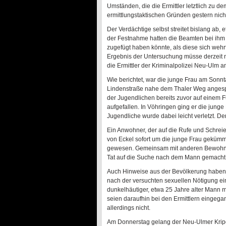
Umständen, die die Ermittler letztlich zu de
ermittlungstaktischen Gründen gestern nich
Der Verdächtige selbst streitet bislang ab,
der Festnahme hatten die Beamten bei ihm e
zugefügt haben könnte, als diese sich weh
Ergebnis der Untersuchung müsse derzeit 
die Ermittler der Kriminalpolizei Neu-Ulm 
Wie berichtet, war die junge Frau am Son
Lindenstraße nahe dem Thaler Weg angespr
der Jugendlichen bereits zuvor auf einem 
aufgefallen. In Vöhringen ging er die junge
Jugendliche wurde dabei leicht verletzt. Der
Ein Anwohner, der auf die Rufe und Schrei
von Eckel sofort um die junge Frau gekümmer
gewesen. Gemeinsam mit anderen Bewohner
Tat auf die Suche nach dem Mann gemacht. D
Auch Hinweise aus der Bevölkerung haben la
nach der versuchten sexuellen Nötigung ein
dunkelhäutiger, etwa 25 Jahre alter Mann 
seien daraufhin bei den Ermittlern eingeg
allerdings nicht.
Am Donnerstag gelang der Neu-Ulmer Kripo 