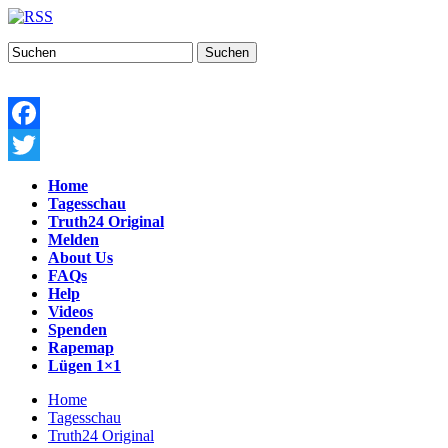
Suchen
Facebook
Twitter
Home
Tagesschau
Truth24 Original
Melden
About Us
FAQs
Help
Videos
Spenden
Rapemap
Lügen 1×1
Home
Tagesschau
Truth24 Original