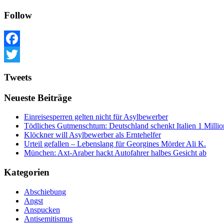
Follow
Facebook
Twitter
Tweets
Neueste Beiträge
Einreisesperren gelten nicht für Asylbewerber
Tödliches Gutmenschtum: Deutschland schenkt Italien 1 Mill
Klöckner will Asylbewerber als Erntehelfer
Urteil gefallen – Lebenslang für Georgines Mörder Ali K.
München: Axt-Araber hackt Autofahrer halbes Gesicht ab
Kategorien
Abschiebung
Angst
Anspucken
Antisemitismus