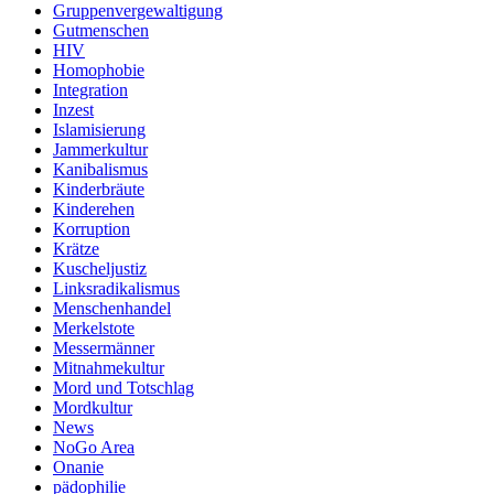
Gruppenvergewaltigung
Gutmenschen
HIV
Homophobie
Integration
Inzest
Islamisierung
Jammerkultur
Kanibalismus
Kinderbräute
Kinderehen
Korruption
Krätze
Kuscheljustiz
Linksradikalismus
Menschenhandel
Merkelstote
Messermänner
Mitnahmekultur
Mord und Totschlag
Mordkultur
News
NoGo Area
Onanie
pädophilie