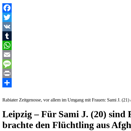
Facebook
Twitter
VK
Tumblr
WhatsApp
Email
Message
Print
Teilen
Rabiater Zeitgenosse, vor allem im Umgang mit Frauen: Sami J. (21) 
Leipzig – Für Sami J. (20) sind
brachte den Flüchtling aus Afgh