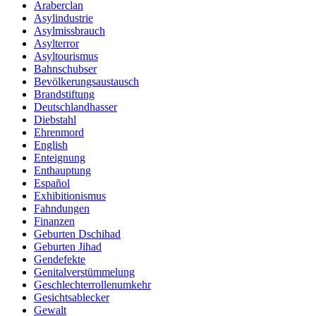
Araberclan
Asylindustrie
Asylmissbrauch
Asylterror
Asyltourismus
Bahnschubser
Bevölkerungsaustausch
Brandstiftung
Deutschlandhasser
Diebstahl
Ehrenmord
English
Enteignung
Enthauptung
Español
Exhibitionismus
Fahndungen
Finanzen
Geburten Dschihad
Geburten Jihad
Gendefekte
Genitalverstümmelung
Geschlechterrollenumkehr
Gesichtsablecker
Gewalt