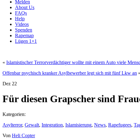
Melden
About Us
FAQs
Help
Videos
Spenden
Rapemap
Lügen 1×1
«
Islamistischer Terrorverdächtiger wollte mit einem Auto viele Mens
Offenbar psychisch kranker Asylbewerber legt sich mit fünf Lkw an
Dez
22
Für diesen Grapscher sind Frau
Kategorien:
Asylterror
,
Gewalt
,
Integration
,
Islamisierung
,
News
,
Rapefugees
,
Ta
Von
Heli Copter