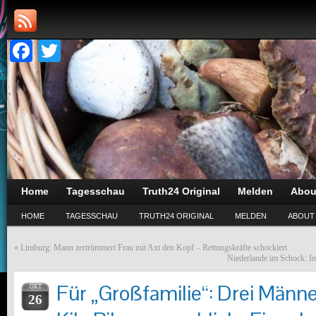
Facebook
Twitter
Home
Tagesschau
Truth24 Original
Melden
Abou
HOME
TAGESSCHAU
TRUTH24 ORIGINAL
MELDEN
ABOUT
«
Limburg: Mann zertrümmert Frau mit Axt den Kopf – Rettungskräfte schockiert
Niederlande im Schock: I
Für „Großfamilie“: Drei Män
OKT
26