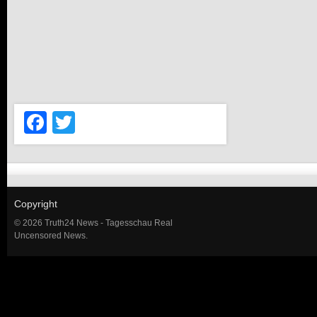
Facebook
Twitter
Copyright
© 2026 Truth24 News - Tagesschau Real
Uncensored News.