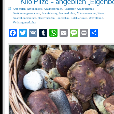
Kilo Pilze – angeblich „Eigenb
Araberclan
,
Asylindustrie
,
Asylmissbrauch
,
Asylterror
,
Asyltourismus
,
Bevölkerungsaustausch
,
Islamisierung
,
Jammerkultur
,
Mitnahmekultur
,
News
,
Smartphonemigrant
,
Staatsversagen
,
Tagesschau
,
Totalitarismus
,
Umvolkung
,
Verdrängungskultur
Facebook
Twitter
VK
Tumblr
WhatsApp
Email
Message
Print
Teil