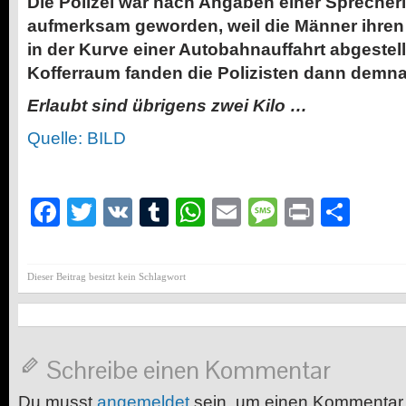
Die Polizei war nach Angaben einer Sprecheri
aufmerksam geworden, weil die Männer ihre
in der Kurve einer Autobahnauffahrt abgestell
Kofferraum fanden die Polizisten dann demn
Erlaubt sind übrigens zwei Kilo …
Quelle: BILD
Facebook
Twitter
VK
Tumblr
WhatsApp
Email
Message
Print
Teil
Dieser Beitrag besitzt kein Schlagwort
Schreibe einen Kommentar
Du musst
angemeldet
sein, um einen Kommentar