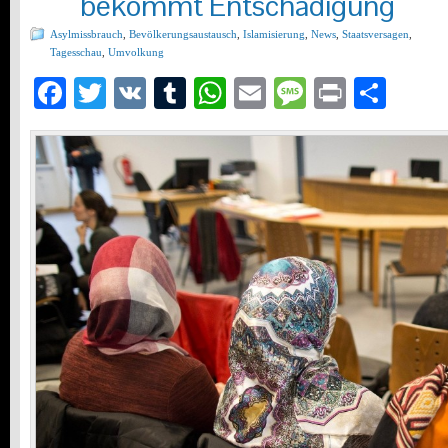
bekommt Entschädigung
Asylmissbrauch
,
Bevölkerungsaustausch
,
Islamisierung
,
News
,
Staatsversagen
,
Tagesschau
,
Umvolkung
Facebook
Twitter
VK
Tumblr
WhatsApp
Email
Message
Print
Teil