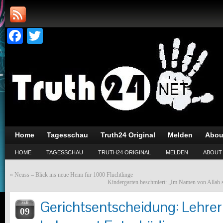
Facebook
Twitter
Home
Tagesschau
Truth24 Original
Melden
Abou
HOME
TAGESSCHAU
TRUTH24 ORIGINAL
MELDEN
ABOUT
«
Neuss – Blick ins neue Heim für 1000 Flüchtlinge
Kindergarten beschmiert: „Im Namen von Allah 
Gerichtsentscheidung: Lehrer
FEB
09