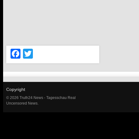
Facebook
Twitter
Copyright
© 2026 Truth24 News - Tagesschau Real
Uncensored News.