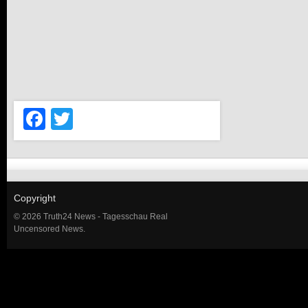
Facebook
Twitter
Copyright
© 2026 Truth24 News - Tagesschau Real
Uncensored News.