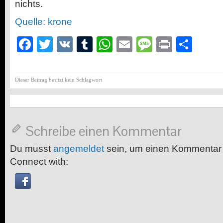
nichts.
Quelle: krone
Facebook
Twitter
VK
Tumblr
WhatsApp
Email
Message
Print
Teil
Dieser Beitrag besitzt kein Schlagwort
Schreibe einen Kommentar
Du musst
angemeldet
sein, um einen Kommentar
Connect with: