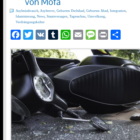
von Mofa
Asylmissbrauch
,
Asylterror
,
Geburten Dschihad
,
Geburten Jihad
,
Integration
,
Islamisierung
,
News
,
Staatsversagen
,
Tagesschau
,
Umvolkung
,
Verdrängungskultur
Facebook
Twitter
VK
Tumblr
WhatsApp
Email
Message
Print
Teil