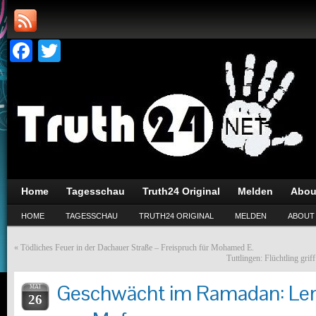
Facebook
Twitter
Home
Tagesschau
Truth24 Original
Melden
Abou
HOME
TAGESSCHAU
TRUTH24 ORIGINAL
MELDEN
ABOUT
«
Tödliches Feuer in der Dachauer Straße – Freispruch für Mohamed E.
Tuttlingen: Flüchtling gri
Geschwächt im Ramadan: Lenk
MAI
26