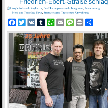
Friedrich-Ebert-Straße schla
Asylmissbrauch
,
Asylterror
,
Bevölkerungsaustausch
,
Integration
,
Islamisierung
,
Mord und Totschlag
,
News
,
Staatsversagen
,
Tagesschau
,
Umvolkung
Facebook
Twitter
VK
Tumblr
WhatsApp
Email
Message
Print
Teil