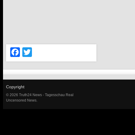
Facebook
Twitter
Copyright
© 2026 Truth24 News - Tagesschau Real
Uncensored News.