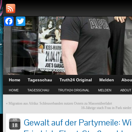
Facebook
Twitter
Home
Tagesschau
Truth24 Original
Melden
Abou
HOME
TAGESSCHAU
TRUTH24 ORIGINAL
MELDEN
ABOUT
«
Migration aus Afrika: Schleuserbanden nutzen Ostern zu Massenüberfahrt
16-Jährige stach Frau in Park niede
Gewalt auf der Partymeile: Wi
APR
18