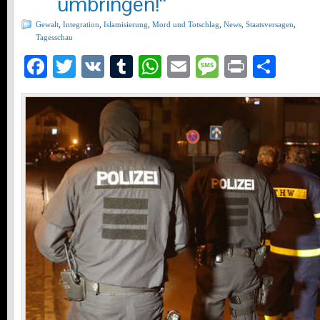
umbringen!“
Gewalt
,
Integration
,
Islamisierung
,
Mord und Totschlag
,
News
,
Staatsversagen
,
Tagesschau
Facebook
Twitter
VK
Tumblr
WhatsApp
Email
Message
Print
Teil