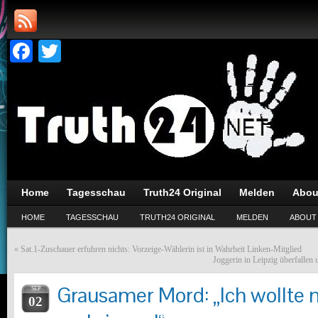
Facebook
Twitter
Home
Tagesschau
Truth24 Original
Melden
Abou
HOME
TAGESSCHAU
TRUTH24 ORIGINAL
MELDEN
ABOUT
«
Sat.1-Zuschauer erfuhren nichts: Vorzeige-Wählerin ist in Wahrheit Linken-Mitglied
Joggerin in Leipzig überfallen 
Grausamer Mord: „Ich wollte
SEP
02