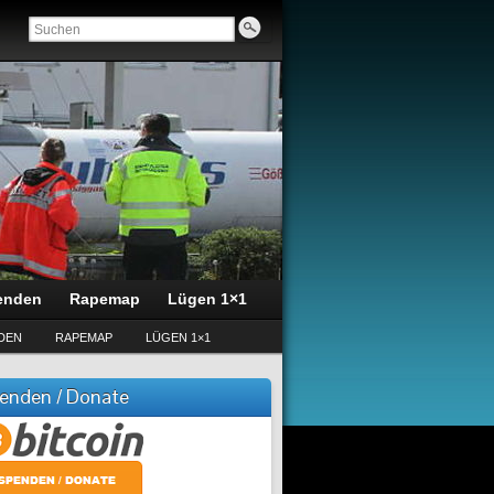
enden
Rapemap
Lügen 1×1
DEN
RAPEMAP
LÜGEN 1×1
enden / Donate