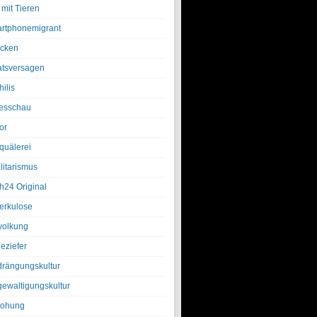
 mit Tieren
rtphonemigrant
cken
atsversagen
ilis
esschau
or
quälerei
litarismus
h24 Original
erkulose
olkung
eziefer
drängungskultur
gewaltigungskultur
rohung