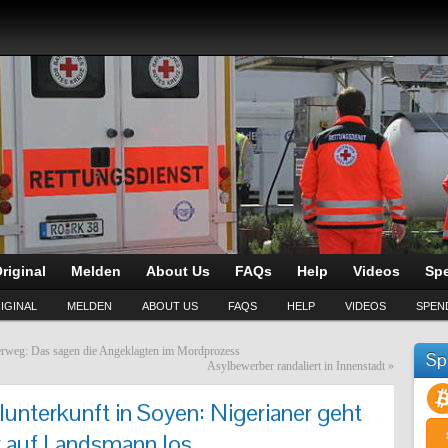
riginal
Melden
About Us
FAQs
Help
Videos
Sp
IGINAL
MELDEN
ABOUT US
FAQS
HELP
VIDEOS
SPEN
erweg: Das sagen die Angeklagten im Mordprozess
Sp
Asylbewerber randaliert in Innenstadt
»
lunterkunft in Soyen: Nigerianer geht
 auf Landsmann los