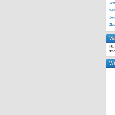
Ver
Wid
Zen
Zig
Vi
htt
tim
We