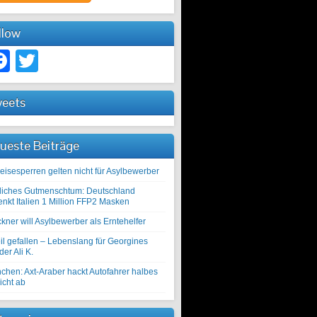
llow
Facebook
Twitter
eets
ueste Beiträge
eisesperren gelten nicht für Asylbewerber
liches Gutmenschtum: Deutschland
enkt Italien 1 Million FFP2 Masken
kner will Asylbewerber als Erntehelfer
il gefallen – Lebenslang für Georgines
er Ali K.
chen: Axt-Araber hackt Autofahrer halbes
icht ab