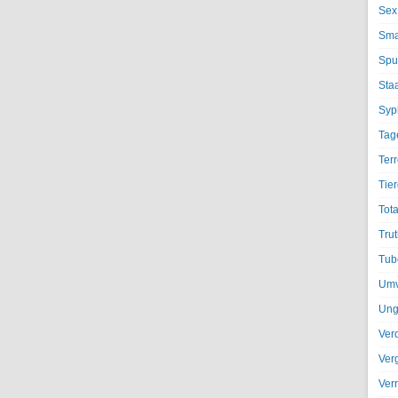
Sex
Sma
Spu
Sta
Syph
Tag
Terr
Tier
Tota
Trut
Tub
Umv
Ung
Ver
Ver
Ver