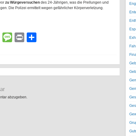
vor
zu Würgeversuchen
des 24-Jährigen, was die Prellungen und
Eng
n. Die Polizei ermittelt wegen gefährlicher Körperverletzung.
Ent
Ent
Esp
lr
atsApp
Email
Message
Print
Teilen
Exh
Fah
Fin
Geb
Geb
Gen
ar
Gen
Ges
ntar abzugeben.
Ges
Gew
Gru
Gut