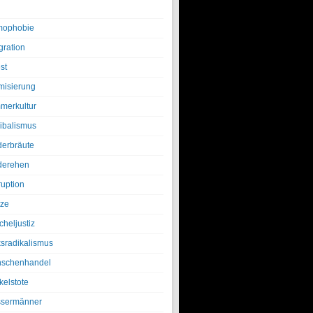
ophobie
gration
st
amisierung
merkultur
ibalismus
derbräute
derehen
ruption
tze
cheljustiz
ksradikalismus
schenhandel
kelstote
sermänner