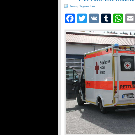
News
,
Tagesschau
Facebook
Twitter
VK
Tumb
Wh