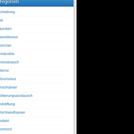
tegorien
chiebung
st
pucken
isemitismus
berclan
industrie
lmissbrauch
terror
ltourismus
nschubser
ölkerungsaustausch
ndstiftung
tschlandhasser
bstahl
enmord