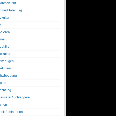
nahmekultur
d und Totschlag
dkultur
ws
o Area
nie
ophilie
elkultur
tikerlügen
efugees
htsbeugung
igion
ächtung
leuserei / Schlepperei
chen
 mit Behinderten