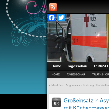
Facebook
Twitter
Home
Tagesschau
Truth24 O
HOME
TAGESSCHAU
TRUTH24 OR
«
Mord durch Migranten am Eselsberg Ulm Veltlin
Großeinsatz in Asy
MAI
08
mit Küchenmesser