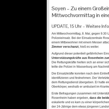
Soyen – Zu einem Großein
Mittwochvormittag in eine
UPDATE, 15 Uhr – Weitere Inf
Am Mittwochvormittag, 8. Mai, gegen 9.30 U
Polizeieinsatz. Bei der Einsatzzentrale Ro
einem Mitbewohner mit einem Messer attac
Zimmer verschanzt
, hieß es weiter.
Aufgrund dieser potentiell gefährlichen Ei
Unterstützungskräfte aus Rosenheim zum
Die Rettungskräfte hielten sich an einer sic
teilte die Polizei in Wasserburg am Nachmit
Die Einsatzkräfte konnten nach dem Eintref
identifizieren und festnehmen. Der Verletzt
dem Rettungsdienst übergeben. Er hatte ei
Oberkörper, weshalb er ambulant im Kran
Erste Befragungen zusammen mit Unterstütz
Rosenheim haben ergeben,
dass die beide
eskalierte und es kam zu einer körperliche
der 24-Jährige dem etwas jüngeren Land