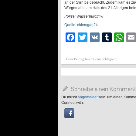
an der Stirn beigebracht. Zudem kam es zu
Würgemahle am Hals des 21-Jährigen belege
Polizei Wasserburg/mw
Quelle: chiemgau24
Facebook
Twitter
VK
Tumb
Wh
Dieser Beitrag besitzt kein Schlagwort
Schreibe einen Komment
Du musst
angemeldet
sein, um einen Komme
Connect with: