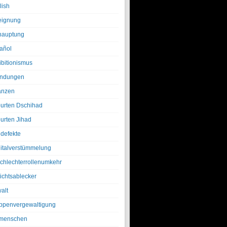
lish
eignung
hauptung
añol
ibitionismus
ndungen
anzen
urten Dschihad
urten Jihad
defekte
italverstümmelung
chlechterrollenumkehr
ichtsablecker
alt
ppenvergewaltigung
menschen