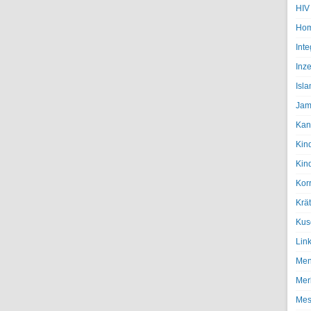
HIV
Hom
Inte
Inze
Isl
Jam
Kan
Kin
Kin
Kor
Krä
Kus
Lin
Men
Mer
Mes