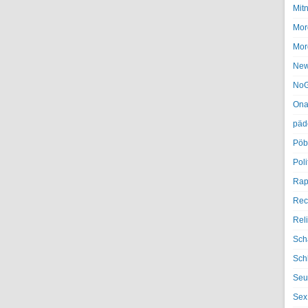
Mit
Mor
Mor
Ne
NoG
Ona
päd
Pöb
Poli
Rap
Rec
Rel
Sch
Sch
Seu
Sex