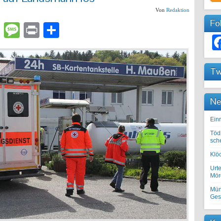
Von
Redaktion
Fo
lr
atsApp
Email
Message
Print
Teilen
Tw
Ne
Einr
Töd
sch
Klöc
Urte
Mörd
Mün
Ges