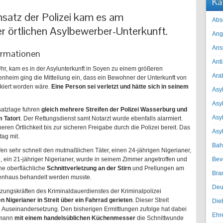
Ka
satz der Polizei kam es am
Abs
r örtlichen Asylbewerber-Unterkunft.
Ang
Ans
ormationen
Ant
hr, kam es in der Asylunterkunft in Soyen zu einem größeren
Ara
senheim ging die Mitteilung ein, dass ein Bewohner der Unterkunft von
kiert worden wäre.
Eine Person sei verletzt und hätte sich in seinem
Asyl
Asy
nsatzlage fuhren
gleich mehrere Streifen der Polizei Wasserburg und
Asyl
 Tatort
. Der Rettungsdienst samt Notarzt wurde ebenfalls alarmiert.
heren Örtlichkeit bis zur sicheren Freigabe durch die Polizei bereit. Das
Asy
tag mit.
Bah
fen sehr schnell den mutmaßlichen Täter, einen 24-jährigen Nigerianer,
Bev
e, ein 21-jähriger Nigerianer, wurde in seinem Zimmer angetroffen und
ne oberflächliche
Schnittverletzung an der Stirn
und Prellungen am
Bra
kenhaus behandelt werden musste.
Deu
ungskräften des Kriminaldauerdienstes der Kriminalpolizei
n Nigerianer in Streit über ein Fahrrad gerieten
. Dieser Streit
Die
n Auseinandersetzung. Den bisherigen Ermittlungen zufolge hat dabei
Ehr
smann
mit einem handelsüblichen Küchenmesser
die Schnittwunde