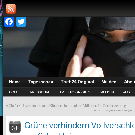
Facebook
Twitter
Home
Tagesschau
Truth24 Original
Melden
Abou
HOME
TAGESSCHAU
TRUTH24 ORIGINAL
MELDEN
ABOUT
«
Chefarzt: Investitionsstau in Kliniken aber hunderte Millionen für Genderwerbung
Senator gegen neue Zeugen: 
Grüne verhindern Vollverschl
JAN
31