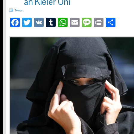
an Kieler Uni
News
Facebook
Twitter
VK
Tumblr
WhatsApp
Email
Message
Print
Teil