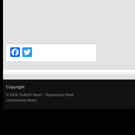
Facebook
Twitter
Copyright
© 2026 Truth24 News - Tagesschau Real
Uncensored News.