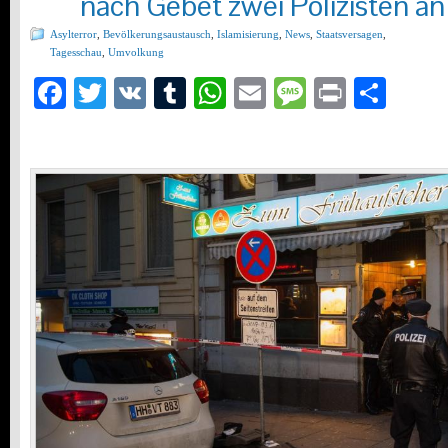
nach Gebet zwei Polizisten an
Asylterror
,
Bevölkerungsaustausch
,
Islamisierung
,
News
,
Staatsversagen
,
Tagesschau
,
Umvolkung
Facebook
Twitter
VK
Tumblr
WhatsApp
Email
Message
Print
Teil