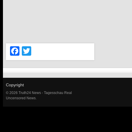
Facebook
Twitter
Copyright
© 2026 Truth24 News - Tagesschau Real
Uncensored News.