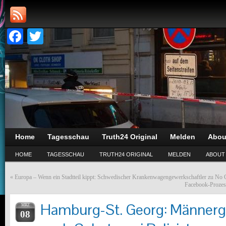
Facebook
Twitter
Home
Tagesschau
Truth24 Original
Melden
Abou
HOME
TAGESSCHAU
TRUTH24 ORIGINAL
MELDEN
ABOUT
«
Europa – Wenn ein Stadtteil kippt: Schwedischer Krankenwagengewerkschaftler zu No
Facebook-Prozess
Hamburg-St. Georg: Männergr
MRZ
08