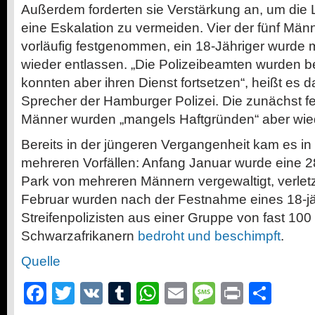
Außerdem forderten sie Verstärkung an, um die
eine Eskalation zu vermeiden. Vier der fünf Män
vorläufig festgenommen, ein 18-Jähriger wurde 
wieder entlassen. „Die Polizeibeamten wurden bei
konnten aber ihren Dienst fortsetzen“, heißt es 
Sprecher der Hamburger Polizei. Die zunächst
Männer wurden „mangels Haftgründen“ aber wied
Bereits in der jüngeren Vergangenheit kam es i
mehreren Vorfällen: Anfang Januar wurde eine 28
Park von mehreren Männern vergewaltigt, verlet
Februar wurden nach der Festnahme eines 18-jä
Streifenpolizisten aus einer Gruppe von fast 10
Schwarzafrikanern
bedroht und beschimpft
.
Quelle
Facebook
Twitter
VK
Tumblr
WhatsApp
Email
Message
Print
Teil