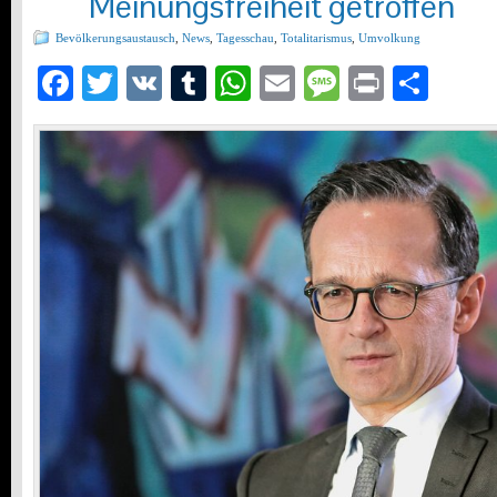
Meinungsfreiheit getroffen
Bevölkerungsaustausch
,
News
,
Tagesschau
,
Totalitarismus
,
Umvolkung
Facebook
Twitter
VK
Tumblr
WhatsApp
Email
Message
Print
Teil