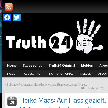
Facebook
Twitter
Home
Tagesschau
Truth24 Original
Melden
Abou
HOME
TAGESSCHAU
TRUTH24 ORIGINAL
MELDEN
ABOUT
«
Pöbelnder betrunkener Marokkaner verletzt Bundespolizisten | Leipzig
Rheinland-Pfalz: Vier 
Heiko Maas: Auf Hass gezielt, 
MRZ
20