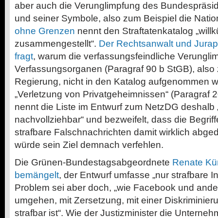
aber auch die Verunglimpfung des Bundespräsi
und seiner Symbole, also zum Beispiel die Nat
ohne Grenzen
nennt den Straftatenkatalog „willkü
zusammengestellt“.
Der
Rechtsanwalt und Jurapr
fragt
, warum die verfassungsfeindliche Verungli
Verfassungsorganen (Paragraf 90 b StGB), also 
Regierung, nicht in den Katalog aufgenommen w
„Verletzung von Privatgeheimnissen“ (Paragraf 2
nennt die Liste im Entwurf zum NetzDG deshalb
nachvollziehbar“ und bezweifelt, dass die Begriff
strafbare Falschnachrichten damit wirklich abge
würde sein Ziel demnach verfehlen.
Die Grünen-Bundestagsabgeordnete
Renate Kü
bemängelt
, der Entwurf umfasse „nur strafbare In
Problem sei aber doch, „wie Facebook und ander
umgehen, mit Zersetzung, mit einer Diskriminieru
strafbar ist“. Wie der Justizminister die Unterne