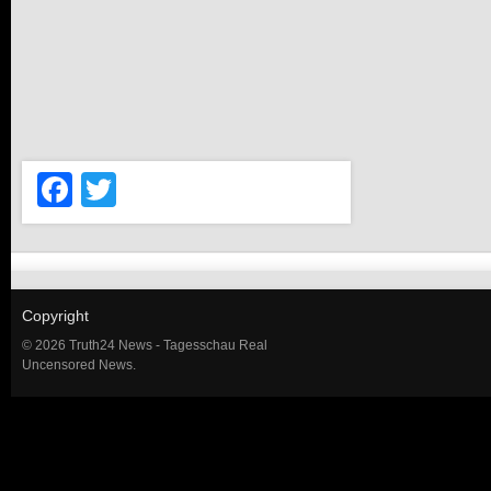
Facebook
Twitter
Copyright
© 2026 Truth24 News - Tagesschau Real
Uncensored News.