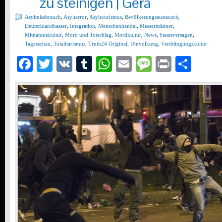
zu steinigen | Gera
Asylmissbrauch
,
Asylterror
,
Asyltourismus
,
Bevölkerungsaustausch
,
Deutschlandhasser
,
Integration
,
Menschenhandel
,
Messermänner
,
Mitnahmekultur
,
Mord und Totschlag
,
Mordkultur
,
News
,
Staatsversagen
,
Tagesschau
,
Totalitarismus
,
Truth24 Original
,
Umvolkung
,
Verdrängungskultur
Facebook
Twitter
VK
Tumblr
WhatsApp
Email
Message
Print
Teil