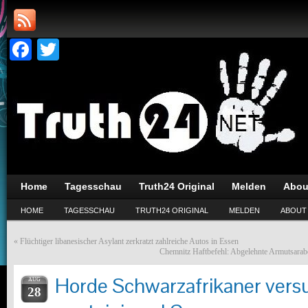
Facebook
Twitter
Home
Tagesschau
Truth24 Original
Melden
Abou
HOME
TAGESSCHAU
TRUTH24 ORIGINAL
MELDEN
ABOUT
«
Flüchtiger libanesischer Asylant zerkratzt zahlreiche Autos in Essen
Chemnitz Haftbefehl: Abgelehnte Armutsarab
Horde Schwarzafrikaner vers
AUG
28