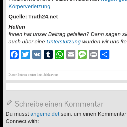
Körperverletzung
.
Quelle: Truth24.net
Helfen
Ihnen hat unser Beitrag gefallen? Dann sagen s
auch über eine
Unterstützung
würden wir uns fr
Facebook
Twitter
VK
Tumblr
WhatsApp
Email
Message
Print
Teil
Dieser Beitrag besitzt kein Schlagwort
Schreibe einen Kommentar
Du musst
angemeldet
sein, um einen Kommentar
Connect with: