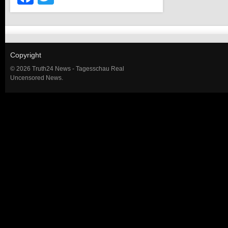
Copyright
© 2026 Truth24 News - Tagesschau Real
Uncensored News.