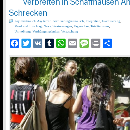
verbreiten in Schaffhausen A
Schrecken
Asylmissbrauch
,
Asylterror
,
Bevölkerungsaustausch
,
Integration
,
Islamisierung
,
Mord und Totschlag
,
News
,
Staatsversagen
,
Tagesschau
,
Totalitarismus
,
Umvolkung
,
Verdrängungskultur
,
Vertuschung
Facebook
Twitter
VK
Tumblr
WhatsApp
Email
Message
Print
Teil