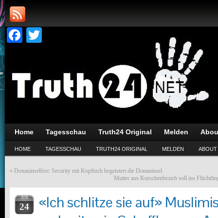
Facebook
Twitter
Home
Tagesschau
Truth24 Original
Melden
Abou
HOME
TAGESSCHAU
TRUTH24 ORIGINAL
MELDEN
ABOUT
«
Donauinselfest: Security mit Kopftuch begeistert die Donauinsel
Mutter aus Korschenbroich soll ins Flüchtl
«Ich schlitze sie auf» Muslim
JUN
24