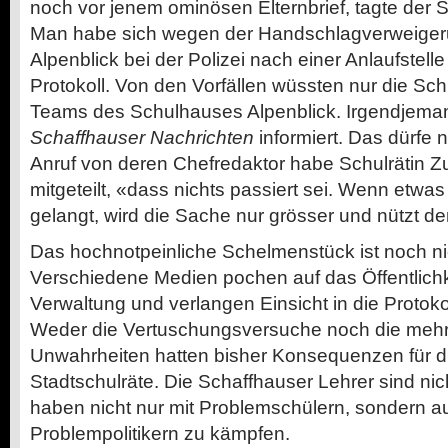
noch vor jenem ominösen Elternbrief, tagte der S
Man habe sich wegen der Handschlagverweiger
Alpenblick bei der Polizei nach einer Anlaufstelle
Protokoll. Von den Vorfällen wüssten nur die Sc
Teams des Schulhauses Alpenblick. Irgendjema
Schaffhauser Nachrichten
informiert. Das dürfe n
Anruf von deren Chefredaktor habe Schul­rätin 
mitgeteilt, «dass nichts passiert sei. Wenn etwas 
gelangt, wird die Sache nur grösser und nützt d
Das hochnotpeinliche Schelmenstück ist noch ni
Verschiedene Medien ­pochen auf das Öffentlichke
Verwaltung und verlangen Einsicht in die ­Protoko
Weder die Ver­tuschungsversuche noch die mehr
Unwahrheiten hatten bisher Konsequenzen für di
Stadtschulräte. Die Schaffhauser Lehrer sind nic
haben nicht nur mit Problemschülern, sondern a
Problempolitikern zu kämpfen.