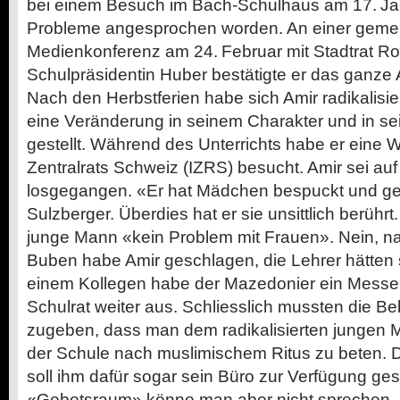
bei einem Besuch im Bach-Schulhaus am 17. Jan
Probleme angesprochen worden. An einer gem
Medienkonferenz am 24. Februar mit Stadtrat R
Schulpräsidentin Huber bestätigte er das ganze
Nach den Herbstferien habe sich Amir radikalisier
eine Veränderung in seinem Charakter und in se
gestellt. Während des Unterrichts habe er ­eine 
Zentralrats Schweiz (IZRS) besucht. Amir sei auf
losgegangen. «Er hat Mädchen bespuckt und ge
Sulzberger. Überdies hat er sie unsittlich berüh
junge Mann «kein Problem mit Frauen». Nein, ­nat
Buben habe Amir geschlagen, die Lehrer hätten s
einem Kollegen habe der Mazedonier ein Messer 
Schulrat weiter aus. Schliesslich mussten die Be
zu­geben, dass man dem radikalisierten jungen M
der Schule nach muslimischem Ritus zu beten. 
soll ihm dafür sogar sein Büro zur Verfügung ges
«Gebetsraum» könne man aber nicht sprechen, rel