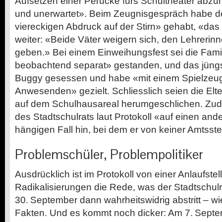
Aufsetzen einer Perücke fürs Schultheater abzu
und unerwartet». Beim Zeugnisgespräch habe d
viereckigen Abdruck auf der Stirn» gehabt, «da
weiter: «Beide Väter weigern sich, den Lehrerin
geben.» Bei einem Einweihungsfest sei die Fami
beobachtend separat» gestanden, und das jüngs
Buggy gesessen und habe «mit einem Spielzeug
Anwesenden» gezielt. Schliesslich seien die Elt
auf dem Schulhausareal herum­geschlichen. Zud
des Stadtschulrats laut Protokoll «auf einen ande
hängigen Fall hin, bei dem er von keiner Amtsstell
Problemschüler, Problempolitiker
Ausdrücklich ist im Protokoll von einer ­Anlaufstel
Radikalisierungen die Rede, was der Stadtschulra
30. September dann wahrheitswidrig abstritt – wi
Fakten. Und es kommt noch dicker: Am 7. Septem