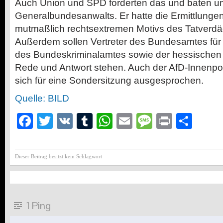
Auch Union und SPD forderten das und baten u
Generalbundesanwalts. Er hatte die Ermittlung
mutmaßlich rechtsextremen Motivs des Tatverd
Außerdem sollen Vertreter des Bundesamtes für
des Bundeskriminalamtes sowie der hessischen
Rede und Antwort stehen. Auch der AfD-Innenpoli
sich für eine Sondersitzung ausgesprochen.
Quelle: BILD
Facebook
Twitter
VK
Tumblr
WhatsApp
Email
Message
Print
Teil
Dieser Beitrag besitzt kein Schlagwort
1 Ping