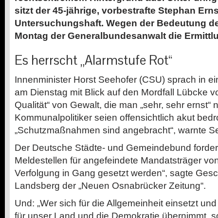
sitzt der 45-jährige, vorbestrafte Stephan Erns
Untersuchungshaft. Wegen der Bedeutung de
Montag der Generalbundesanwalt die Ermitt
Es herrscht „Alarmstufe Rot“
Innenminister Horst Seehofer (CSU) sprach in e
am Dienstag mit Blick auf den Mordfall Lübcke v
Qualität“ von Gewalt, die man „sehr, sehr ernst
Kommunalpolitiker seien offensichtlich akut bedr
„Schutzmaßnahmen sind angebracht“, warnte Se
Der Deutsche Städte- und Gemeindebund fordert
Meldestellen für angefeindete Mandatsträger von
Verfolgung in Gang gesetzt werden“, sagte Gesc
Landsberg der „Neuen Osnabrücker Zeitung“.
Und: „Wer sich für die Allgemeinheit einsetzt un
für unser Land und die Demokratie übernimmt, s