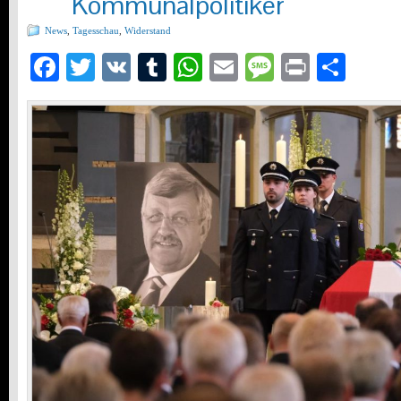
Kommunalpolitiker
News
,
Tagesschau
,
Widerstand
Facebook
Twitter
VK
Tumblr
WhatsApp
Email
Message
Print
Teil