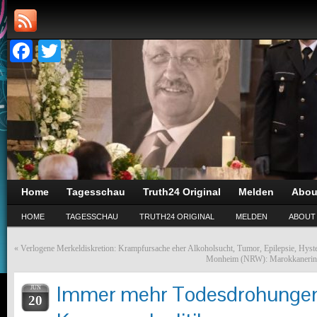
Facebook
Twitter
Home
Tagesschau
Truth24 Original
Melden
Abou
HOME
TAGESSCHAU
TRUTH24 ORIGINAL
MELDEN
ABOUT
«
Verlogene Merkeldiskretion: Krampfursache eher Alkoholsucht, Tumor, Epilepsie, Hyst
Monheim (NRW): Marokkanerin (30
Immer mehr Todesdrohunge
JUN
20