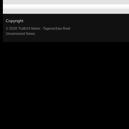
Copyright
© 2026 Truth24 News - Tagesschau Real
Uncensored News.