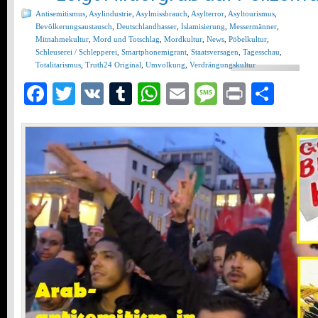
Antisemitismus
,
Asylindustrie
,
Asylmissbrauch
,
Asylterror
,
Asyltourismus
,
Bevölkerungsaustausch
,
Deutschlandhasser
,
Islamisierung
,
Messermänner
,
Mitnahmekultur
,
Mord und Totschlag
,
Mordkultur
,
News
,
Pöbelkultur
,
Schleuserei / Schlepperei
,
Smartphonemigrant
,
Staatsversagen
,
Tagesschau
,
Totalitarismus
,
Truth24 Original
,
Umvolkung
,
Verdrängungskultur
Facebook
Twitter
VK
Tumblr
WhatsApp
Email
Message
Print
Teil