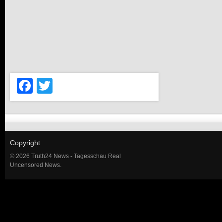
Facebook
Twitter
Copyright
© 2026 Truth24 News - Tagesschau Real
Uncensored News.