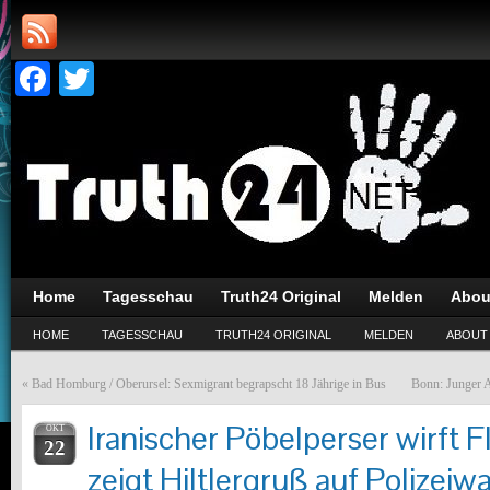
Facebook
Twitter
Home
Tagesschau
Truth24 Original
Melden
Abou
HOME
TAGESSCHAU
TRUTH24 ORIGINAL
MELDEN
ABOUT
«
Bad Homburg / Oberursel: Sexmigrant begrapscht 18 Jährige in Bus
Bonn: Junger A
Iranischer Pöbelperser wirft 
OKT
22
zeigt Hiltlergruß auf Polizeiw