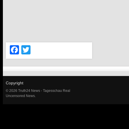
Facebook
Twitter
Copyright
© 2026 Truth24 News - Tagesschau Real
Uncensored News.