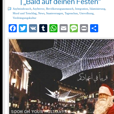
| „Bald auf deinen Festen“
Asylmissbrauch
,
Asylterror
,
Bevölkerungsaustausch
,
Integration
,
Islamisierung
,
Mord und Totschlag
,
News
,
Staatsversagen
,
Tagesschau
,
Umvolkung
,
Verdrängungskultur
Facebook
Twitter
VK
Tumblr
WhatsApp
Email
Message
Print
Teil