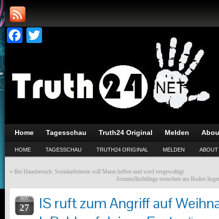
Facebook
Twitter
Home
Tagesschau
Truth24 Original
Melden
Abou
HOME
TAGESSCHAU
TRUTH24 ORIGINAL
MELDEN
ABOUT
«
Bei Hausbesuch: Sozialarbeiterin will Mann helfen und wird vergewaltigt
Armutsflüchtlinge erstechen am Boden lieg
IS ruft zum Angriff auf Weih
NOV
27