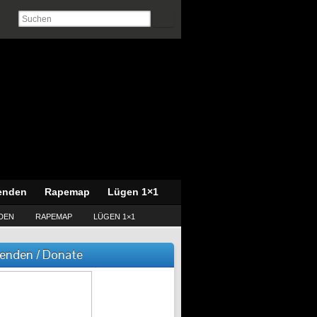
enden
Rapemap
Lügen 1×1
DEN
RAPEMAP
LÜGEN 1×1
enden / Donate