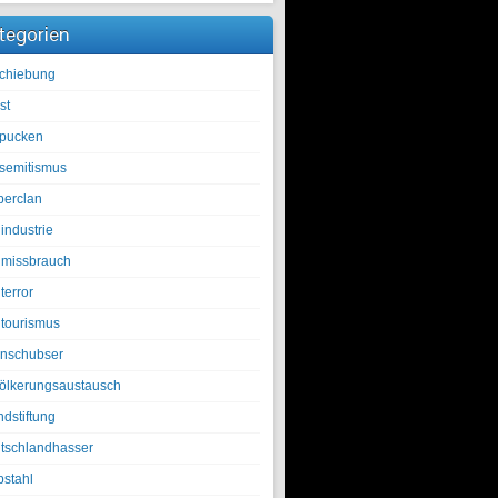
tegorien
chiebung
st
pucken
isemitismus
berclan
industrie
lmissbrauch
terror
ltourismus
nschubser
ölkerungsaustausch
ndstiftung
tschlandhasser
bstahl