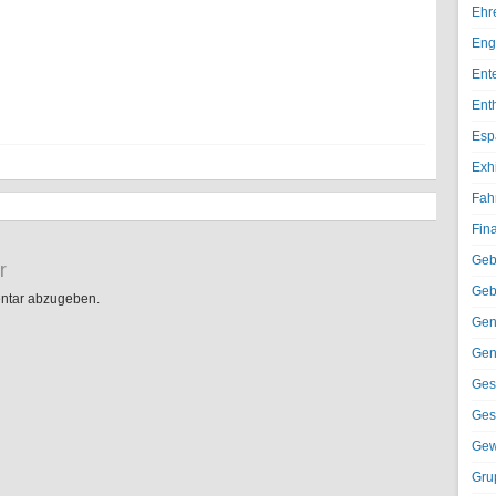
Ehr
Eng
Ent
Ent
Esp
Exh
Fah
Fin
Geb
r
Geb
ntar abzugeben.
Gen
Gen
Ges
Ges
Gew
Gru