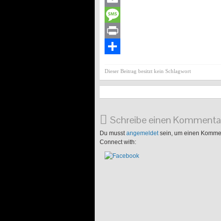
Email
Message
Print
Teilen
Dieser Beitrag besitzt kein Schlagwort
Schreibe einen Kommenta
Du musst
angemeldet
sein, um einen Komme
Connect with: