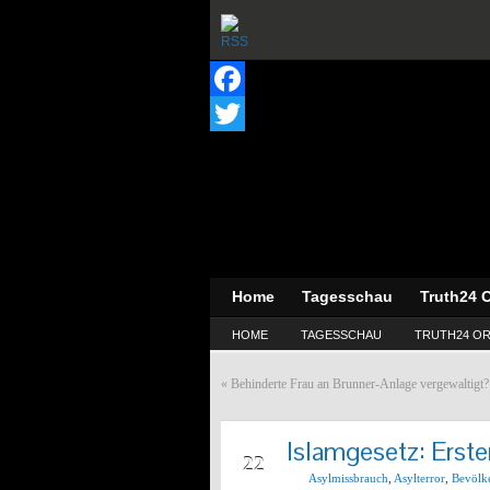
Facebook
Twitter
Home
Tagesschau
Truth24 O
HOME
TAGESSCHAU
TRUTH24 OR
«
Behinderte Frau an Brunner-Anlage vergewaltigt? 
Islamgesetz: Erst
FEB
22
Asylmissbrauch
,
Asylterror
,
Bevölk