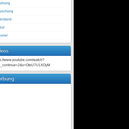
rohung
tuschung
erstand
sur
euner
deos
ps://www.youtube.com/watch?
e_continue=2&v=OteU7U1XOyM
rbung