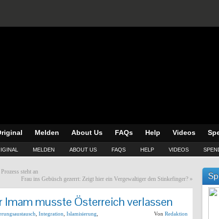
riginal
Melden
About Us
FAQs
Help
Videos
Sp
IGINAL
MELDEN
ABOUT US
FAQS
HELP
VIDEOS
SPEN
Prozess steht an
Sp
Frau ins Gebüsch gezerrt: Zeigt hier ein Vergewaltiger den Stinkefinger?
»
er Imam musste Österreich verlassen
erungsaustausch
,
Integration
,
Islamisierung
,
Von
Redaktion