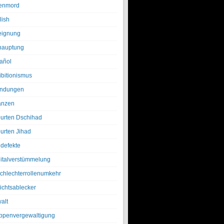
enmord
lish
eignung
hauptung
añol
ibitionismus
ndungen
anzen
urten Dschihad
urten Jihad
defekte
italverstümmelung
chlechterrollenumkehr
ichtsablecker
alt
ppenvergewaltigung