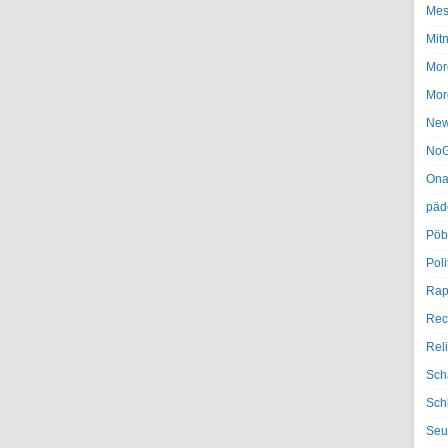
Mes
Mit
Mor
Mor
Ne
NoG
Ona
päd
Pöb
Poli
Rap
Rec
Rel
Sch
Sch
Seu