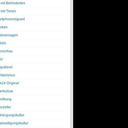
 mit Behinderten
 mit Tieren
rtphonemigrant
cken
atsversagen
ilis
esschau
or
quälerei
litarismus
h24 Original
erkulose
olkung
eziefer
drängungskultur
gewaltigungskultur