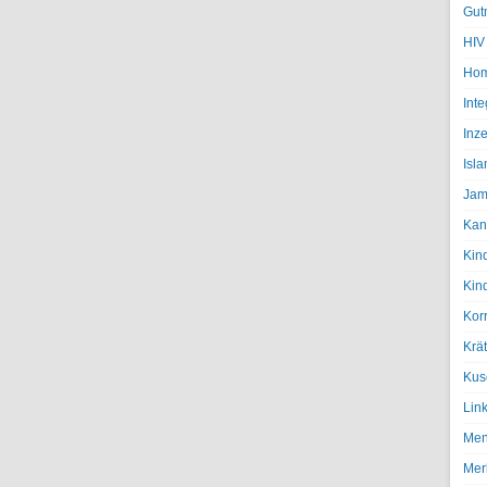
Gut
HIV
Hom
Inte
Inze
Isl
Jam
Kan
Kin
Kin
Kor
Krä
Kus
Lin
Men
Mer