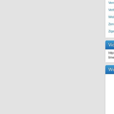
Ver
Ver
Wid
Zen
Zig
Vi
htt
tim
We