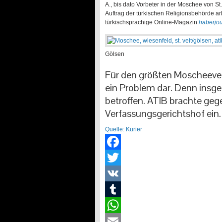
A., bis dato Vorbeter in der Moschee von St.
Auftrag der türkischen Religionsbehörde arb
türkischsprachige Online-Magazin
haberjou
Gölsen
Für den größten Moscheevere
ein Problem dar. Denn insg
betroffen. ATIB brachte geg
Verfassungsgerichtshof ein.
Quelle: Kurier
Facebook
Twitter
VK
Tumblr
WhatsApp