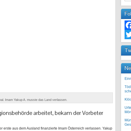
Fo
Fac
Twit
Tw
Ne
Einr
Töd
sch
Klöc
rnal. Imam Yakup A. musste das Land verlassen.
Urte
ligionsbehörde arbeitet, bekam der Vorbeter
Mörd
Mün
Ges
der erste aus dem Ausland finanzierte Imam Österreich verlassen. Yakup