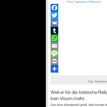
News
,
Tagesschau
,
Widerstand
Facebook
Twitter
VK
Tumblr
WhatsApp
Email
Message
Print
Teilen
Foto: /haberjou
Weil er für die türkische Re
kein Visum mehr.
Das neue Islamgesetz greift: Jetzt musste 