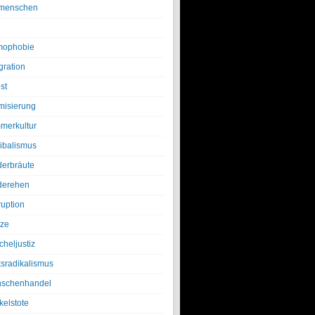
menschen
ophobie
gration
st
amisierung
merkultur
ibalismus
derbräute
derehen
ruption
tze
cheljustiz
ksradikalismus
schenhandel
kelstote