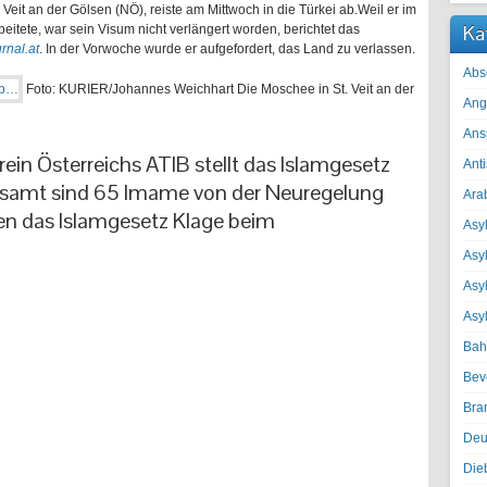
 Veit an der Gölsen (NÖ), reiste am Mittwoch in die Türkei ab.Weil er im
Ka
eitete, war sein Visum nicht verlängert worden, berichtet das
rnal.at
. In der Vorwoche wurde er aufgefordert, das Land zu verlassen.
Abs
Foto: KURIER/Johannes Weichhart
Die Moschee in St. Veit an der
Ang
Ans
in Österreichs ATIB stellt das Islamgesetz
Ant
esamt sind 65 Imame von der Neuregelung
Ara
en das Islamgesetz Klage beim
Asyl
Asy
Asyl
Asy
Bah
Bev
Bra
Deu
Die