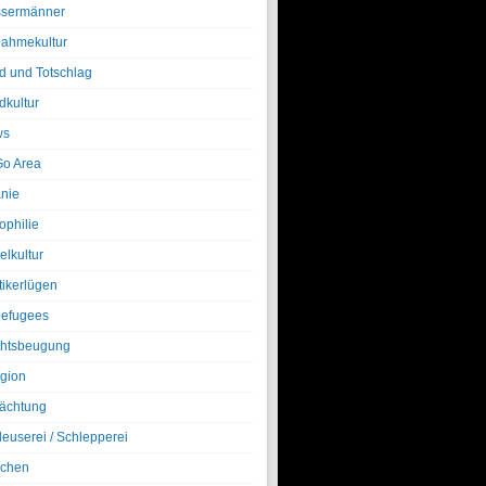
sermänner
nahmekultur
d und Totschlag
dkultur
ws
o Area
nie
ophilie
elkultur
tikerlügen
efugees
htsbeugung
igion
ächtung
leuserei / Schlepperei
chen