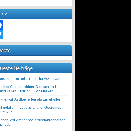
llow
ebook
ter
eets
ueste Beiträge
eisesperren gelten nicht für Asylbewerber
liches Gutmenschtum: Deutschland
enkt Italien 1 Million FFP2 Masken
kner will Asylbewerber als Erntehelfer
il gefallen – Lebenslang für Georgines
er Ali K.
chen: Axt-Araber hackt Autofahrer halbes
icht ab