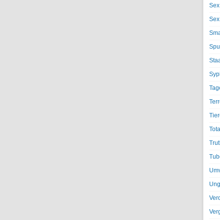
Sex
Sex
Sma
Spu
Sta
Syph
Tag
Terr
Tier
Tota
Trut
Tub
Umv
Ung
Ver
Ver