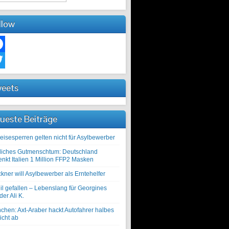
llow
ebook
ter
eets
ueste Beiträge
eisesperren gelten nicht für Asylbewerber
liches Gutmenschtum: Deutschland
enkt Italien 1 Million FFP2 Masken
kner will Asylbewerber als Erntehelfer
il gefallen – Lebenslang für Georgines
er Ali K.
chen: Axt-Araber hackt Autofahrer halbes
icht ab