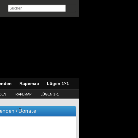
enden
Rapemap
Lügen 1×1
DEN
RAPEMAP
LÜGEN 1×1
enden / Donate