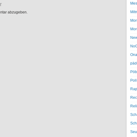
r
Mes
Mit
ntar abzugeben.
Mor
Mor
Ne
NoG
Ona
päd
Pöb
Poli
Rap
Rec
Rel
Sch
Sch
Seu