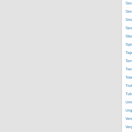
Sex
Sex
Sma
Spu
Sta
Syph
Tag
Terr
Tier
Tota
Trut
Tub
Umv
Ung
Ver
Ver