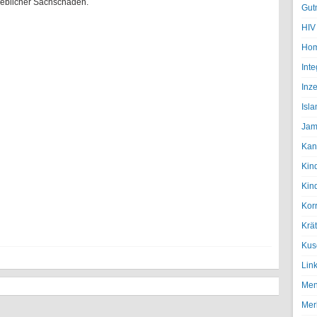
heblicher Sachschaden.
Gut
HIV
Hom
Inte
Inze
Isl
Jam
Kan
Kin
Kin
Kor
Krä
Kus
Lin
Men
Mer