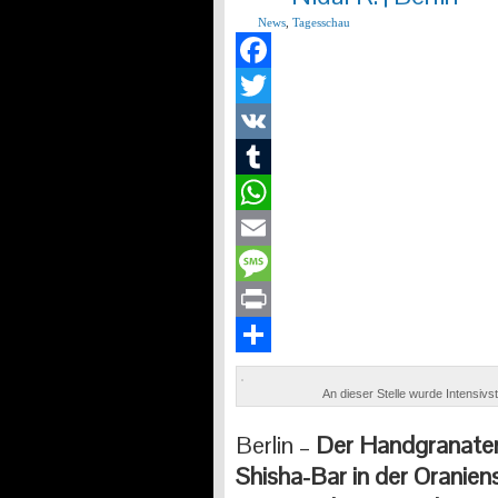
News
,
Tagesschau
Facebook
Twitter
VK
Tumblr
WhatsApp
Email
Message
Print
Teilen
An dieser Stelle wurde Intensivs
Berlin –
Der Handgranaten
Shisha-Bar in der Oranien