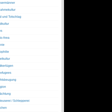
sermänner
nahmekultur
d und Totschlag
dkultur
ws
o Area
nie
ophilie
elkultur
tikerlügen
efugees
htsbeugung
igion
ächtung
leuserei / Schlepperei
chen