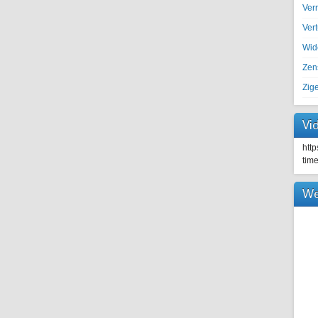
Ver
Ver
Wid
Zen
Zig
Vi
htt
tim
We