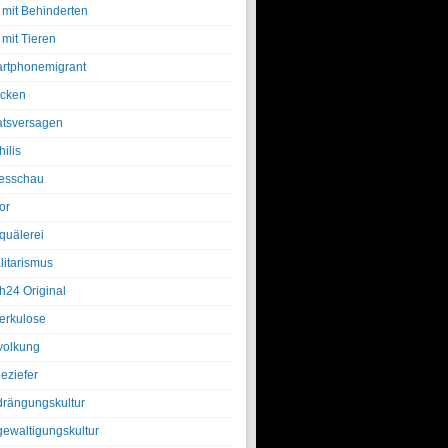
 mit Behinderten
 mit Tieren
rtphonemigrant
cken
atsversagen
ilis
esschau
or
quälerei
litarismus
h24 Original
erkulose
olkung
eziefer
drängungskultur
gewaltigungskultur