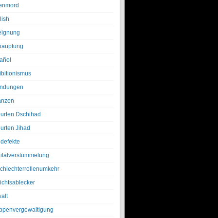
enmord
lish
eignung
hauptung
añol
ibitionismus
ndungen
anzen
urten Dschihad
urten Jihad
defekte
italverstümmelung
chlechterrollenumkehr
ichtsablecker
alt
ppenvergewaltigung