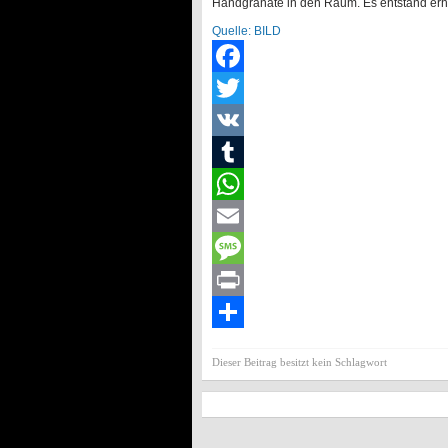
Handgranate in den Raum. Es entstand er
Quelle: BILD
Facebook
Twitter
VK
Tumblr
WhatsApp
Email
Message
Print
Teilen
Dieser Beitrag besitzt kein Schlagwort