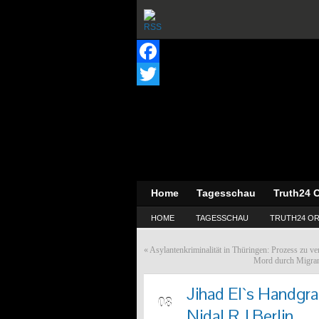
Facebook
Twitter
Home
Tagesschau
Truth24 O
HOME
TAGESSCHAU
TRUTH24 OR
«
Asylantenkriminalität in Thüringen: Prozess zu v
Mord durch Migran
Jihad El`s Handgr
MAI
08
Nidal R. | Berlin