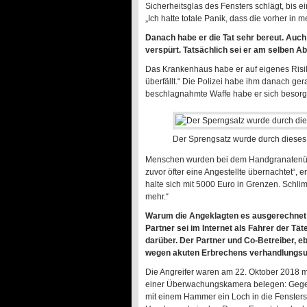
Sicherheitsglas des Fensters schlägt, bis ei
„Ich hatte totale Panik, dass die vorher in m
Danach habe er die Tat sehr bereut. Auc
verspürt. Tatsächlich sei er am selben 
Das Krankenhaus habe er auf eigenes Risik
überfällt.“ Die Polizei habe ihm danach ge
beschlagnahmte Waffe habe er sich besorgt,
Der Sprengsatz wurde durch dieses
Menschen wurden bei dem Handgranatenüberfal
zuvor öfter eine Angestellte übernachtet“, e
halte sich mit 5000 Euro in Grenzen. Schli
mehr.“
Warum die Angeklagten es ausgerechnet 
Partner sei im Internet als Fahrer der Tä
darüber. Der Partner und Co-Betreiber, ebe
wegen akuten Erbrechens verhandlungsunf
Die Angreifer waren am 22. Oktober 2018 mi
einer Überwachungskamera belegen: Gegen 
mit einem Hammer ein Loch in die Fensters