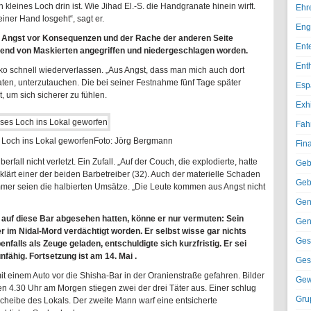
n kleines Loch drin ist. Wie Jihad El.-S. die Handgranate hinein wirft.
Ehr
einer Hand losgeht“, sagt er.
Eng
h Angst vor Konsequenzen und der Rache der anderen Seite
Ent
Abend von Maskierten angegriffen und niedergeschlagen worden.
Ent
o schnell wiederverlassen. „Aus Angst, dass man mich auch dort
raten, unterzutauchen. Die bei seiner Festnahme fünf Tage später
Esp
 um sich sicherer zu fühlen.
Exh
Fah
 Loch ins Lokal geworfen
Foto: Jörg Bergmann
Fin
l nicht verletzt. Ein Zufall. „Auf der Couch, die explodierte, hatte
Geb
rklärt einer der beiden Barbetreiber (32). Auch der materielle Schaden
Geb
mmer seien die halbierten Umsätze. „Die Leute kommen aus Angst nicht
Gen
auf diese Bar abgesehen hatten, könne er nur vermuten: Sein
Gen
ter im Nidal-Mord verdächtigt worden. Er selbst wisse gar nichts
Ges
nfalls als Zeuge geladen, entschuldigte sich kurzfristig. Er sei
ähig. Fortsetzung ist am 14. Mai .
Ges
t einem Auto vor die Shisha-Bar in der Oranienstraße gefahren. Bilder
Gew
4.30 Uhr am Morgen stiegen zwei der drei Täter aus. Einer schlug
Gru
cheibe des Lokals. Der zweite Mann warf eine entsicherte