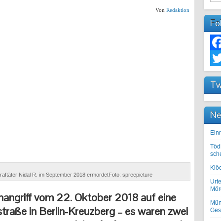
Von
Redaktion
Fo
Fac
Twit
Tw
Ne
Einr
Töd
sch
Klöc
traftäter Nidal R. im September 2018 ermordetFoto: spreepicture
Urte
Mörd
angriff vom 22. Oktober 2018 auf eine
Mün
straße in Berlin-Kreuzberg – es waren zwei
Ges