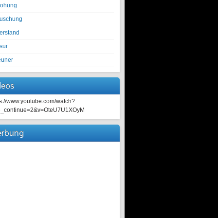
rohung
tuschung
erstand
sur
euner
deos
ps://www.youtube.com/watch?
e_continue=2&v=OteU7U1XOyM
rbung