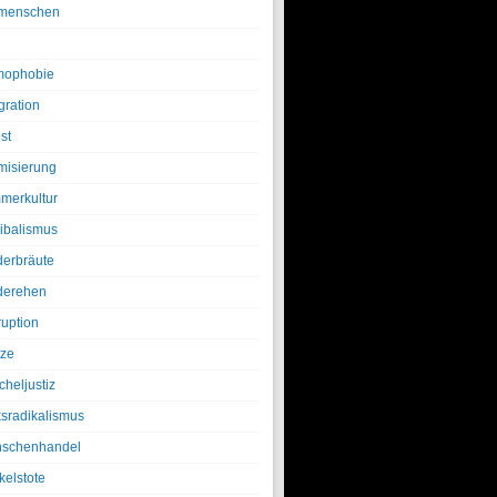
menschen
ophobie
gration
st
amisierung
merkultur
ibalismus
derbräute
derehen
ruption
tze
cheljustiz
ksradikalismus
schenhandel
kelstote