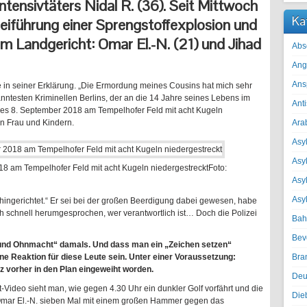
tensivtäters Nidal R. (36). Seit Mittwoch
Ka
beiführung einer Sprengstoffexplosion und
 Landgericht: Omar El.-N. (21) und Jihad
Abs
Ang
Ans
ere in seiner Erklärung. „Die Ermordung meines Cousins hat mich sehr
anntesten Kriminellen Berlins, der an die 14 Jahre seines Lebens im
Ant
des 8. September 2018 am Tempelhofer Feld mit acht Kugeln
n Frau und Kindern.
Ara
Asyl
Asy
8 am Tempelhofer Feld mit acht Kugeln niedergestreckt
Foto:
Asyl
Asy
ße hingerichtet.“ Er sei bei der großen Beerdigung dabei gewesen, habe
 schnell herumgesprochen, wer verantwortlich ist… Doch die Polizei
Bah
Bev
 und Ohnmacht“ damals. Und dass man ein „Zeichen setzen“
ine Reaktion für diese Leute sein. Unter einer Voraussetzung:
Bra
urz vorher in den Plan eingeweiht worden.
Deu
-Video sieht man, wie gegen 4.30 Uhr ein dunkler Golf vorfährt und die
Die
Omar El.-N. sieben Mal mit einem großen Hammer gegen das