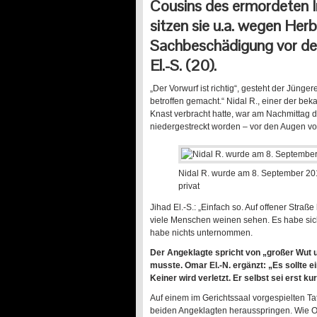
Cousins des ermordeten In
sitzen sie u.a. wegen Her
Sachbeschädigung vor dem
El.-S. (20).
„Der Vorwurf ist richtig“, gesteht der Jüng
betroffen gemacht.“ Nidal R., einer der bek
Knast verbracht hatte, war am Nachmittag 
niedergestreckt worden – vor den Augen vo
Nidal R. wurde am 8. September 201
privat
Jihad El.-S.: „Einfach so. Auf offener Stra
viele Menschen weinen sehen. Es habe sich
habe nichts unternommen.
Der Angeklagte spricht von „großer Wut
musste. Omar El.-N. ergänzt: „Es sollte e
Keiner wird verletzt. Er selbst sei erst k
Auf einem im Gerichtssaal vorgespielten Tat
beiden Angeklagten herausspringen. Wie 