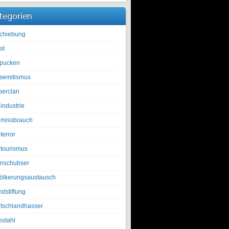
tegorien
chiebung
st
pucken
isemitismus
berclan
industrie
lmissbrauch
terror
ltourismus
nschubser
ölkerungsaustausch
ndstiftung
tschlandhasser
bstahl