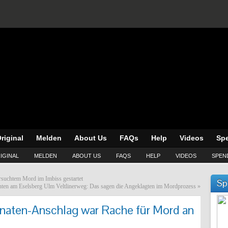
riginal
Melden
About Us
FAQs
Help
Videos
Sp
IGINAL
MELDEN
ABOUT US
FAQS
HELP
VIDEOS
SPEN
ersuchtem Mord im Imbiss gestartet
Sp
ten am Eselsberg Ulm Veltlinerweg: Das sagen die Angeklagten im Mordprozess
»
anaten-Anschlag war Rache für Mord an