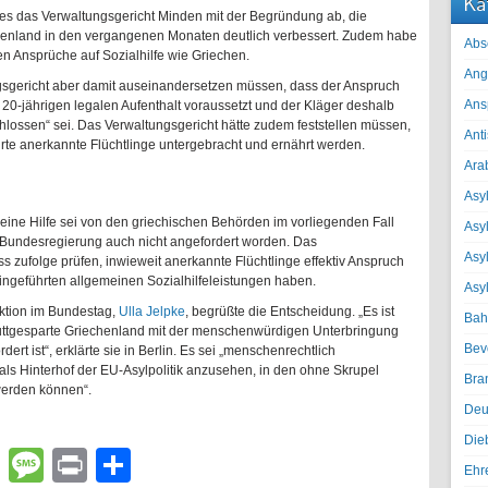
Ka
ies das Verwaltungsgericht Minden mit der Begründung ab, die
iechenland in den vergangenen Monaten deutlich verbessert. Zudem habe
Abs
en Ansprüche auf Sozialhilfe wie Griechen.
Ang
ngsgericht aber damit auseinandersetzen müssen, dass der Anspruch
Ans
 20-jährigen legalen Aufenthalt voraussetzt und der Kläger deshalb
chlossen“ sei. Das Verwaltungsgericht hätte zudem feststellen müssen,
Ant
te anerkannte Flüchtlinge untergebracht und ernährt werden.
Ara
Asyl
eine Hilfe sei von den griechischen Behörden im vorliegenden Fall
Asy
Bundesregierung auch nicht angefordert worden. Das
Asyl
 zufolge prüfen, inwieweit anerkannte Flüchtlinge effektiv Anspruch
ingeführten allgemeinen Sozialhilfeleistungen haben.
Asy
aktion im Bundestag,
Ulla Jelpke
, begrüßte die Entscheidung. „Es ist
Bah
puttgesparte Griechenland mit der menschenwürdigen Unterbringung
Bev
ert ist“, erklärte sie in Berlin. Es sei „menschenrechtlich
als Hinterhof der EU-Asylpolitik anzusehen, in den ohne Skrupel
Bra
werden können“.
Deu
Die
lr
atsApp
Email
Message
Print
Teilen
Ehr