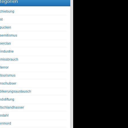
tegorien
chiebung
st
pucken
isemitismus
berclan
industrie
lmissbrauch
terror
ltourismus
nschubser
ölkerungsaustausch
ndstiftung
tschlandhasser
bstahl
enmord