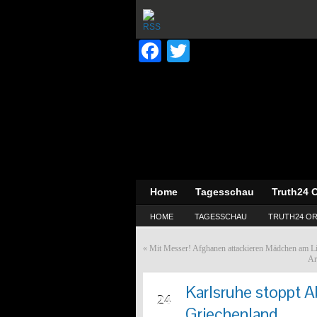
Facebook
Twitter
Home
Tagesschau
Truth24 O
HOME
TAGESSCHAU
TRUTH24 OR
«
Mit Messer! Afghanen attackieren Mädchen am L
Ar
Karlsruhe stoppt A
MAI
24
Griechenland