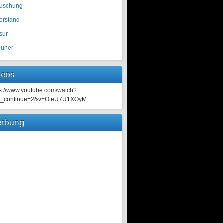
tuschung
erstand
sur
euner
deos
ps://www.youtube.com/watch?
e_continue=2&v=OteU7U1XOyM
rbung