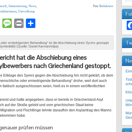
ausch
,
Islamisierung
,
News
,
Von
Redaktion
otalitarismus
,
Umvolkung
Fo
lr
atsApp
Email
Message
Print
Teilen
Tw
oder erniedrigenden Behandlung“ ist die Abschiebung eines Syrers gestoppt
Symbolbild) (Quelle: Daniel Karmann/dpa)
icht hat die Abschiebung eines
Ne
ylbewerbers nach Griechenland gestoppt.
Einr
e Eilklage des Syrers gegen die Abschiebung hin nicht geklärt, ob dem
Töd
enschliche oder erniedrigende Behandlung“ drohe, weil dort auch
sch
n faktisch ausgeschlossen seien, hieß es in einem veröffentlichten
Klöc
reist und hatte angegeben, dass er bereits in Griechenland Asyl
Urte
ach auf der Straße gelebt und vom griechischen Staat keine
Mörd
 Migration und Flüchtlinge lehnte daraufhin den Asylantrag des Manns
Mün
z bekommen habe.
Ges
l genauer prüfen müssen