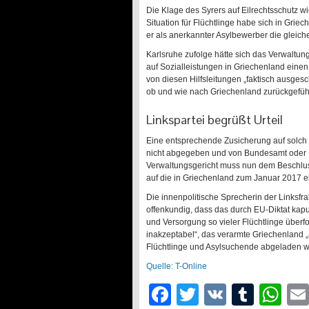
Die Klage des Syrers auf Eilrechtsschutz w
Situation für Flüchtlinge habe sich in Gr
er als anerkannter Asylbewerber die gleich
Karlsruhe zufolge hätte sich das Verwaltu
auf Sozialleistungen in Griechenland einen
von diesen Hilfsleitungen „faktisch ausges
ob und wie nach Griechenland zurückgeführ
Linkspartei begrüßt Urteil
Eine entsprechende Zusicherung auf solch 
nicht abgegeben und von Bundesamt oder 
Verwaltungsgericht muss nun dem Beschluss
auf die in Griechenland zum Januar 2017 e
Die innenpolitische Sprecherin der Linksfr
offenkundig, dass das durch EU-Diktat ka
und Versorgung so vieler Flüchtlinge überford
inakzeptabel“, das verarmte Griechenland „
Flüchtlinge und Asylsuchende abgeladen 
Quelle: T-Online
Facebook
Twitter
VK
Tumb
Wh