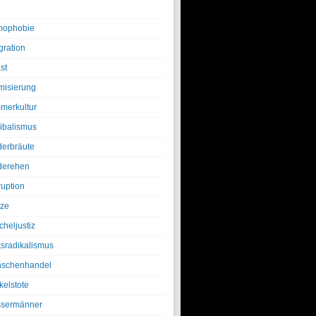
ophobie
gration
st
amisierung
merkultur
ibalismus
derbräute
derehen
ruption
tze
cheljustiz
ksradikalismus
schenhandel
kelstote
sermänner