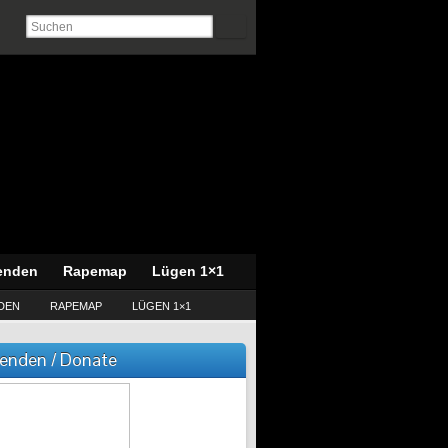
enden
Rapemap
Lügen 1×1
DEN
RAPEMAP
LÜGEN 1×1
enden / Donate