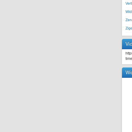
Ver
Wid
Zen
Zig
Vi
htt
tim
We