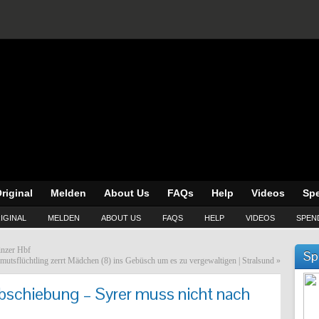
riginal
Melden
About Us
FAQs
Help
Videos
Sp
IGINAL
MELDEN
ABOUT US
FAQS
HELP
VIDEOS
SPEN
inzer Hbf
Sp
mutsflüchtling zerrt Mädchen (8) ins Gebüsch um es zu vergewaltigen | Stralsund
»
bschiebung – Syrer muss nicht nach