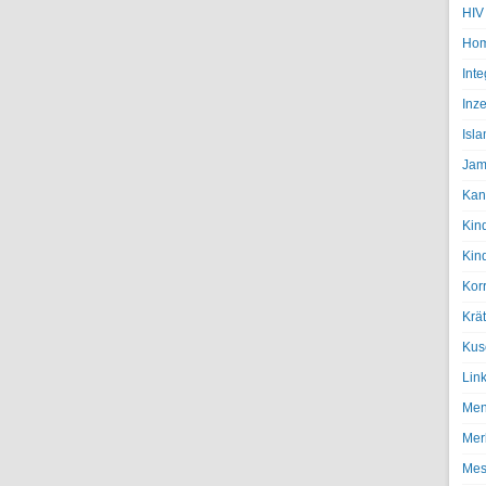
HIV
Hom
Inte
Inze
Isl
Jam
Kan
Kin
Kin
Kor
Krä
Kus
Lin
Men
Mer
Mes