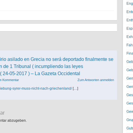
Eng
Ent
Ent
Esp
Exh
Fah
Fin
irio asilado en Grecia no será deportado finalmente se
Geb
 de 1 Tribunal ( incumpliendo las leyes
Geb
 ( 24-05-2017 ) – La Gazeta Occidental
Gen
em Kommentar
Zum Antworten anmelden
Gen
chiebung-syrer-muss-nicht-nach-griechenland/
[…]
Ges
Ges
ar
Gew
Gru
ntar abzugeben.
Gut