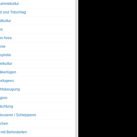
nahmekultur
d und Totschlag
dkultur
ws
o Area
nie
ophilie
elkultur
tikerlügen
efugees
htsbeugung
igion
ächtung
leuserei / Schlepperei
chen
 mit Behinderten