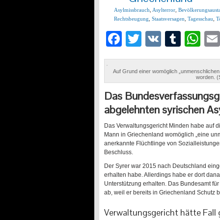
Asylmissbrauch
,
Asylterror
,
Bevölkerungsaust
Rechtsbeugung
,
Staatsversagen
,
Tagesschau
,
T
Facebook
Twitter
VK
Tumb
Wh
Auf Grund einer womöglich „unmenschlichen 
worden. (
Das Bundesverfassungsger
abgelehnten syrischen As
Das Verwaltungsgericht Minden habe auf di
Mann in Griechenland womöglich „eine unm
anerkannte Flüchtlinge von Sozialleistunge
Beschluss.
Der Syrer war 2015 nach Deutschland einge
erhalten habe. Allerdings habe er dort dan
Unterstützung erhalten. Das Bundesamt für
ab, weil er bereits in Griechenland Schut
Verwaltungsgericht hätte Fal