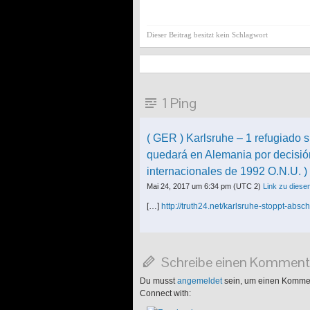
Dieser Beitrag besitzt kein Schlagwort
1 Ping
( GER ) Karlsruhe – 1 refugiado s
quedará en Alemania por decisión
internacionales de 1992 O.N.U. )
Mai 24, 2017 um 6:34 pm
(UTC 2)
Link zu dies
[…]
http://truth24.net/karlsruhe-stoppt-abs
Schreibe einen Komment
Du musst
angemeldet
sein, um einen Komme
Connect with: