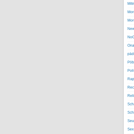
Mit
Mor
Mor
Ne
NoG
Ona
päd
Pöb
Poli
Rap
Rec
Rel
Sch
Sch
Seu
Sex