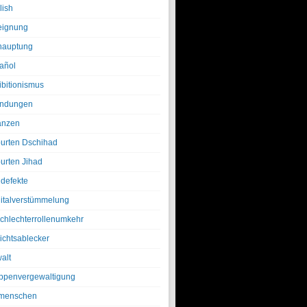
lish
eignung
hauptung
añol
ibitionismus
ndungen
anzen
urten Dschihad
urten Jihad
defekte
italverstümmelung
chlechterrollenumkehr
ichtsablecker
alt
ppenvergewaltigung
menschen