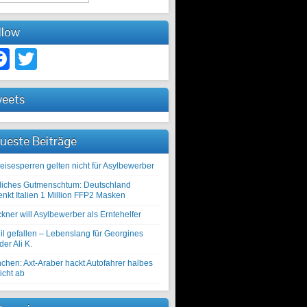
llow
Facebook
Twitter
eets
ueste Beiträge
eisesperren gelten nicht für Asylbewerber
liches Gutmenschtum: Deutschland
enkt Italien 1 Million FFP2 Masken
kner will Asylbewerber als Erntehelfer
il gefallen – Lebenslang für Georgines
er Ali K.
chen: Axt-Araber hackt Autofahrer halbes
icht ab