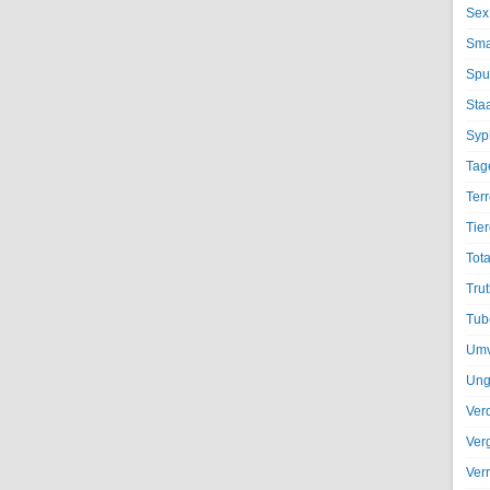
Sex
Sma
Spu
Sta
Syph
Tag
Terr
Tier
Tota
Trut
Tub
Umv
Ung
Ver
Ver
Ver