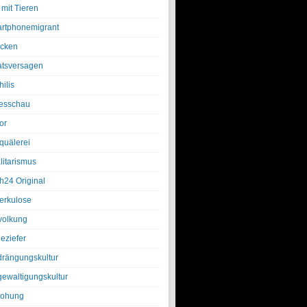
 mit Tieren
rtphonemigrant
cken
atsversagen
ilis
esschau
or
quälerei
litarismus
h24 Original
erkulose
olkung
eziefer
drängungskultur
gewaltigungskultur
rohung