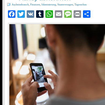
Asylmissbrauch
,
Finanzen
,
Islamisierung
,
Staatsversagen
,
Tagesschau
Facebook
Twitter
VK
Tumblr
WhatsApp
Email
Message
Print
Teil