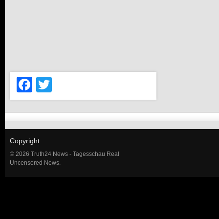
Facebook
Twitter
Copyright
© 2026 Truth24 News - Tagesschau Real
Uncensored News.