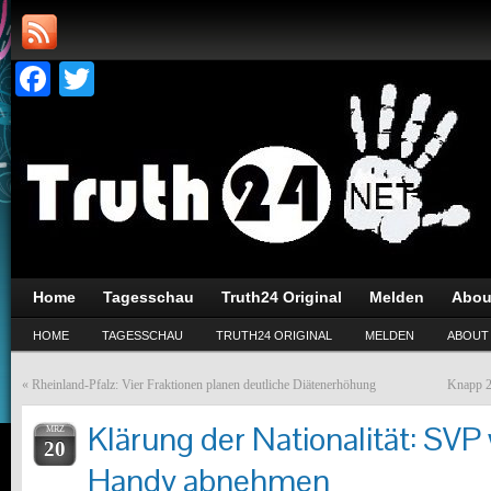
Facebook
Twitter
Home
Tagesschau
Truth24 Original
Melden
Abou
HOME
TAGESSCHAU
TRUTH24 ORIGINAL
MELDEN
ABOUT
«
Rheinland-Pfalz: Vier Fraktionen planen deutliche Diätenerhöhung
Knapp 20
Klärung der Nationalität: SVP 
MRZ
20
Handy abnehmen