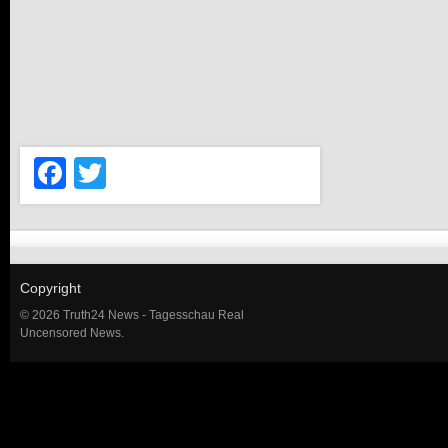
Facebook
Twitter
Copyright
© 2026 Truth24 News - Tagesschau Real
Uncensored News.