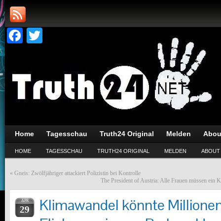
Facebook
Twitter
Home
Tagesschau
Truth24 Original
Melden
Abou
HOME
TAGESSCHAU
TRUTH24 ORIGINAL
MELDEN
ABOUT
«
Gneis: Zwölfjähriger attackiert Polizistin bei Kontrolle
The President of Austria: Alle Frauen müssen ein K
Klimawandel könnte Millione
APR
29