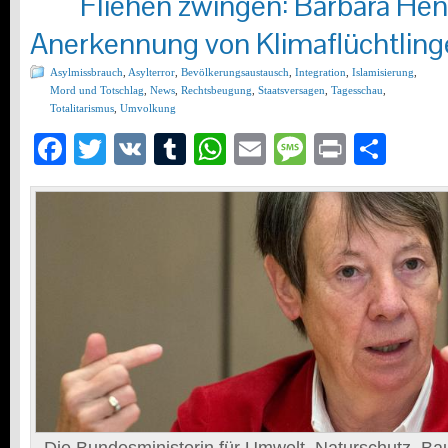
Fliehen zwingen: Barbara Hen
Anerkennung von Klimaflüchtlin
Asylmissbrauch
,
Asylterror
,
Bevölkerungsaustausch
,
Integration
,
Islamisierung
,
Mord und Totschlag
,
News
,
Rechtsbeugung
,
Staatsversagen
,
Tagesschau
,
Totalitarismus
,
Umvolkung
Facebook
Twitter
VK
Tumblr
WhatsApp
Email
Message
Print
Teil