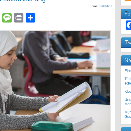
Von
Redaktion
Fo
lr
atsApp
Email
Message
Print
Teilen
Tw
Ne
Einr
Töd
sch
Klöc
Urte
Mörd
Mün
Ges