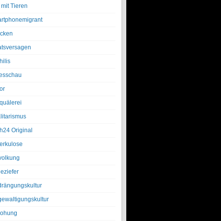
 mit Tieren
rtphonemigrant
cken
atsversagen
ilis
esschau
or
quälerei
litarismus
h24 Original
erkulose
olkung
eziefer
drängungskultur
gewaltigungskultur
rohung