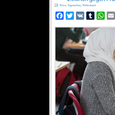
News
,
Tagesschau
,
Widerstand
Facebook
Twitter
VK
Tumb
Wh