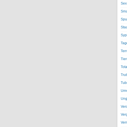
Sex
Sma
Spu
Sta
Syph
Tag
Terr
Tier
Tota
Trut
Tub
Umv
Ung
Ver
Ver
Ver