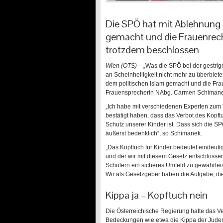
Die SPÖ hat mit Ablehnung e
gemacht und die Frauenrech
trotzdem beschlossen
Wien (OTS)
– „Was die SPÖ bei der gestrig
an Scheinheiligkeit nicht mehr zu überbiete
dem politischen Islam gemacht und die Fraue
Frauensprecherin NAbg. Carmen Schimane
„Ich habe mit verschiedenen Experten zum 
bestätigt haben, dass das Verbot des Kopf
Schutz unserer Kinder ist. Dass sich die S
äußerst bedenklich“, so Schimanek.
„Das Kopftuch für Kinder bedeutet eindeuti
und der wir mit diesem Gesetz entschlossen 
Schülern ein sicheres Umfeld zu gewährleis
Wir als Gesetzgeber haben die Aufgabe, di
Kippa ja – Kopftuch nein
Die Österreichische Regierung hatte das Ve
Bedeckungen wie etwa die Kippa der Juden 