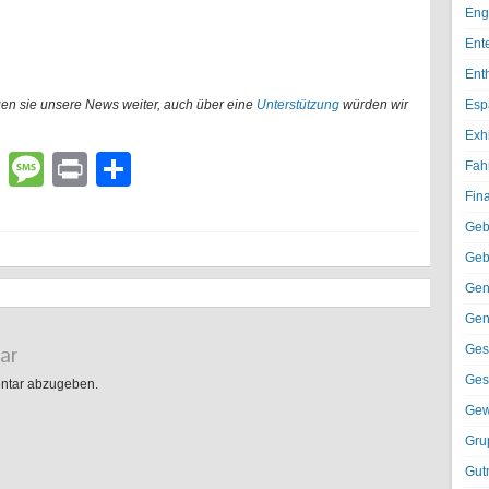
Eng
Ent
Ent
gen sie unsere News weiter, auch über eine
Unterstützung
würden wir
Esp
Exh
lr
atsApp
Email
Message
Print
Teilen
Fah
Fin
Geb
Geb
Gen
Gen
ar
Ges
Ges
ntar abzugeben.
Gew
Gru
Gut