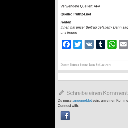
Verwendete Quellen: APA
Quelle: Truth24.net
Helfen
Ihnen hat unser Beitrag gefallen? Dann sa
uns freuen
Facebook
Twitter
VK
Tumb
Wh
Dieser Beitrag besitzt kein Schlagwort
Schreibe einen Komment
Du musst
angemeldet
sein, um einen Komme
Connect with: