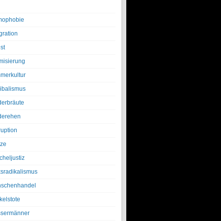
ophobie
gration
st
amisierung
merkultur
ibalismus
derbräute
derehen
ruption
tze
cheljustiz
ksradikalismus
schenhandel
kelstote
sermänner