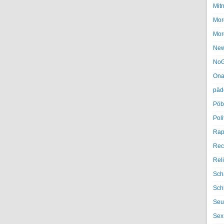
Mit
Mor
Mor
Ne
NoG
Ona
päd
Pöb
Poli
Rap
Rec
Rel
Sch
Sch
Seu
Sex