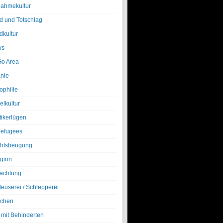
nahmekultur
d und Totschlag
dkultur
ws
o Area
nie
ophilie
elkultur
tikerlügen
efugees
htsbeugung
igion
ächtung
leuserei / Schlepperei
chen
 mit Behinderten