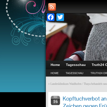
Facebook
Twitter
Home
Tagesschau
Truth24 O
HOME
TAGESSCHAU
TRUTH24 OR
«
Landesklinikum Waidhofen / Thaya behandelt rand
Kopftuchverbot an 
MAI
16
Zeichen gegen Frü