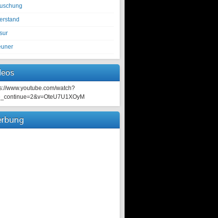
tuschung
erstand
sur
euner
deos
ps://www.youtube.com/watch?
e_continue=2&v=OteU7U1XOyM
rbung