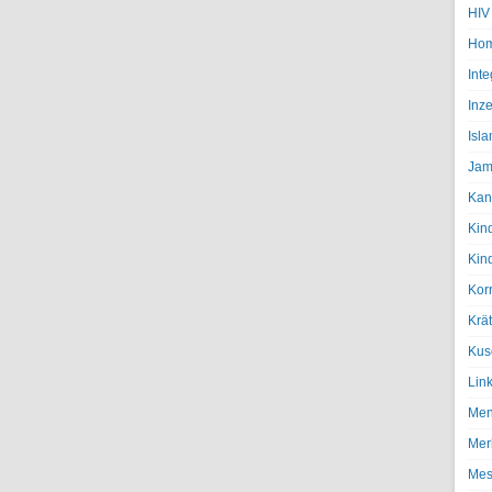
HIV
Hom
Inte
Inze
Isl
Jam
Kan
Kin
Kin
Kor
Krä
Kus
Lin
Men
Mer
Mes