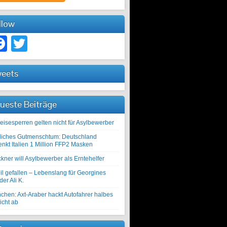
llow
Facebook
Twitter
eets
ueste Beiträge
eisesperren gelten nicht für Asylbewerber
liches Gutmenschtum: Deutschland
enkt Italien 1 Million FFP2 Masken
kner will Asylbewerber als Erntehelfer
il gefallen – Lebenslang für Georgines
er Ali K.
chen: Axt-Araber hackt Autofahrer halbes
icht ab