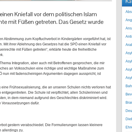
Ka
Abs
inen Kniefall vor dem politischen Islam
te mit Füßen getreten. Das Gesetz wurde
Ang
Ans
Ant
en Abstimmung zum Kopftuchverbot in Kindergärten vorgeführt hat, ist
n. Mit ihrer Ablehnung des Gesetzes hat die SPÖ einen Kniefall vor
Ara
nrechte mit Füßen getreten“, erklärte heute die freiheitliche
Asyl
k.
Asy
Thema Integration, aber auch mit Betroffenen gesprochen, die mir
tuches an Volksschulen eine richtige und wichtige Maßnahme zum
Asyl
PÖ nun mit fadenscheinigen Argumenten dagegen ausspricht, ist
Asy
Bah
g eine Frühsexualisierung, die an unseren Schulen nichts verloren hat
entgegentreten. Die Schule ist verpflichtet, allen Schülerinnen und
Bev
ten, in dem niemand aufgrund des Geschlechtes diskriminiert wird.
Bra
e Voraussetzungen dafür.
Deu
Die
rbot gestern verabschiedet. Die Formulierungen lassen kleinere
Ehr
allerdings zu.