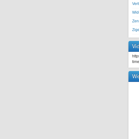
Ver
Wid
Zen
Zig
Vi
htt
tim
We