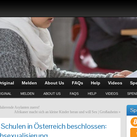
riginal
Melden
About Us
FAQs
Help
Videos
Sp
IGINAL
MELDEN
ABOUT US
FAQS
HELP
VIDEOS
SPEN
alierende Asylanten zuerst!
Sp
Afrikaner macht sich an kleine Kinder heran und will Sex | Großauheim
»
Schulen in Österreich beschlossen:
hsexualisierung