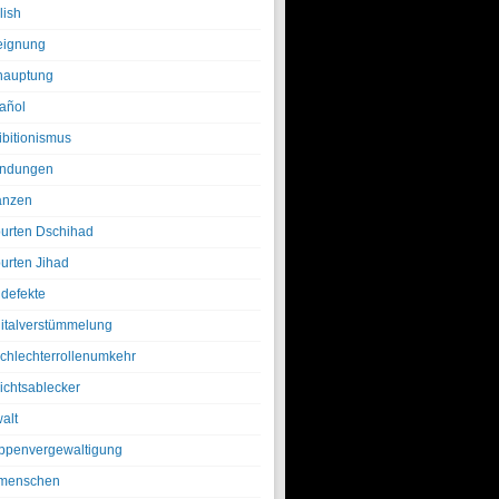
lish
eignung
hauptung
añol
ibitionismus
ndungen
anzen
urten Dschihad
urten Jihad
defekte
italverstümmelung
chlechterrollenumkehr
ichtsablecker
alt
ppenvergewaltigung
menschen