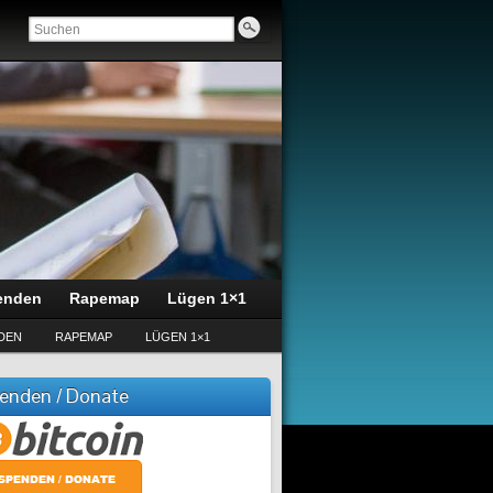
enden
Rapemap
Lügen 1×1
DEN
RAPEMAP
LÜGEN 1×1
enden / Donate