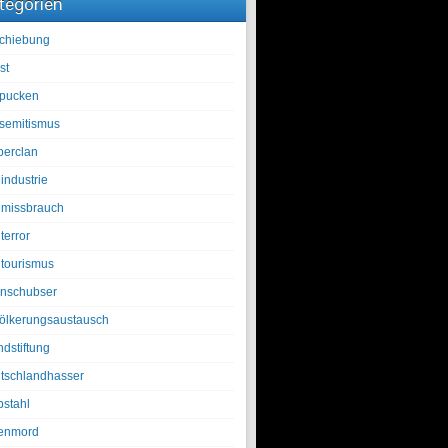
tegorien
chiebung
st
pucken
isemitismus
berclan
industrie
lmissbrauch
terror
ltourismus
nschubser
ölkerungsaustausch
ndstiftung
tschlandhasser
bstahl
enmord