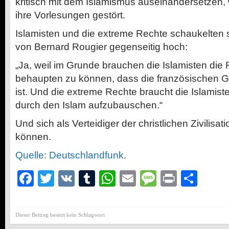
kritisch mit dem Islamismus auseinandersetzen,
ihre Vorlesungen gestört.
Islamisten und die extreme Rechte schaukelten 
von Bernard Rougier gegenseitig hoch:
„Ja, weil im Grunde brauchen die Islamisten di
behaupten zu können, dass die französischen Ge
ist. Und die extreme Rechte braucht die Islamis
durch den Islam aufzubauschen.“
Und sich als Verteidiger der christlichen Zivilisat
können.
Quelle: Deutschlandfunk
.
Facebook
Twitter
VK
Tumblr
WhatsApp
Email
Message
Print
Teil
Dieser Beitrag besitzt kein Schlagwort