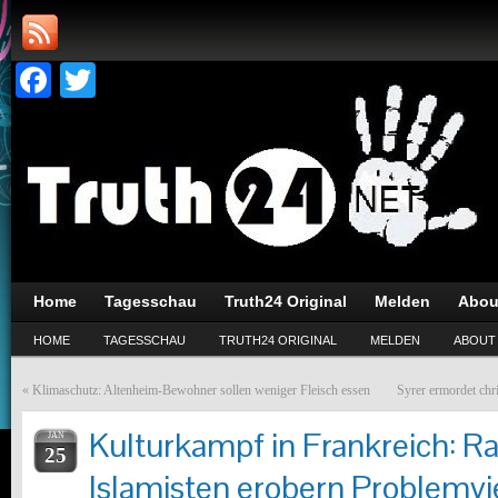
Facebook
Twitter
Home
Tagesschau
Truth24 Original
Melden
Abou
HOME
TAGESSCHAU
TRUTH24 ORIGINAL
MELDEN
ABOUT
«
Klimaschutz: Altenheim-Bewohner sollen weniger Fleisch essen
Syrer ermordet chri
Kulturkampf in Frankreich: Ra
JAN
25
Islamisten erobern Problemvi