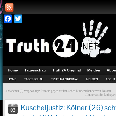
Facebook
Twitter
Home
Tagesschau
Truth24 Original
Melden
Abou
HOME
TAGESSCHAU
TRUTH24 ORIGINAL
MELDEN
ABOUT
«
Mädchen (9) vergewaltigt: Prozess gegen afrikanischen Kinderschänder von Dessau
„Linker als die Linkspar
Kuscheljustiz: Kölner (26) sch
AUG
02