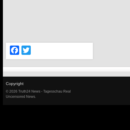
Facebook
Twitter
Copyright
© 2026 Truth24 News - Tagesschau Real
Uncensored News.