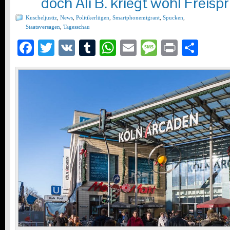
doch Ali B. kriegt wohl Freisp
Kuscheljustiz
,
News
,
Politikerlügen
,
Smartphonemigrant
,
Spucken
,
Staatsversagen
,
Tagesschau
Facebook
Twitter
VK
Tumblr
WhatsApp
Email
Message
Print
Teil