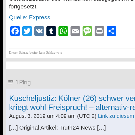
fortgesetzt.
Quelle: Express
Facebook
Twitter
VK
Tumblr
WhatsApp
Email
Message
Print
Teil
Dieser Beitrag besitzt kein Schlagwort
1 Ping
Kuscheljustiz: Kölner (26) schwer verl
kriegt wohl Freispruch! – alternativ-r
August 3, 2019 um 4:09 am
(UTC 2)
Link zu diese
[…] Original Artikel: Truth24 News […]