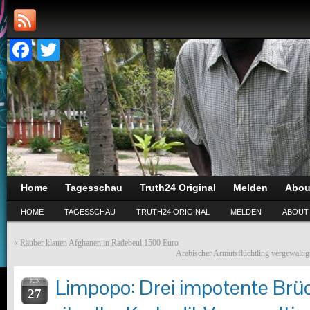
Facebook
Twitter
Home
Tagesschau
Truth24 Original
Melden
Abou
HOME
TAGESSCHAU
TRUTH24 ORIGINAL
MELDEN
ABOUT
«
Räuber klauen Afghanen in Radebeul 1500 Euro
Arabischer Armutsflüchtling vergewaltigt
Limpopo: Drei impotente Brü
JUN
27