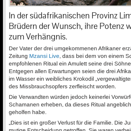
In der südafrikanischen Provinz L
Brüdern der Wunsch, ihre Potenz 
zum Verhängnis.
Der Vater der drei umgekommenen Afrikaner erzäh
Zeitung
Mzansi Live
, dass bei dem von einem 
empfohlenen Ritual ein Amulett seine drei Söhne
Entgegen allen Erwartungen seien die drei Afrik
im Wasser ein weibliches Krokodil „vergewaltigt
des Missbrauchsopfers zerfleischt worden.
Die Verwandten würden jedoch keinerlei Vorwür
Schamanen erheben, da dieses Ritual angeblic
geholfen habe.
„Dies ist ein großer Verlust für die Familie. Die
mutige Entscheidung getroffen. Sie waren verheir