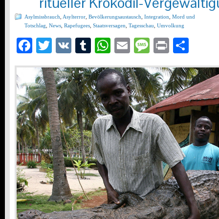
ritueller Krokodil-Vergewalti
Asylmissbrauch
,
Asylterror
,
Bevölkerungsaustausch
,
Integration
,
Mord und
Totschlag
,
News
,
Rapefugees
,
Staatsversagen
,
Tagesschau
,
Umvolkung
Facebook
Twitter
VK
Tumblr
WhatsApp
Email
Message
Print
Teil