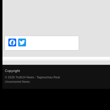
Facebook
Twitter
Copyright
© 2026 Truth24 News - Tagesschau Real
Uncensored News.