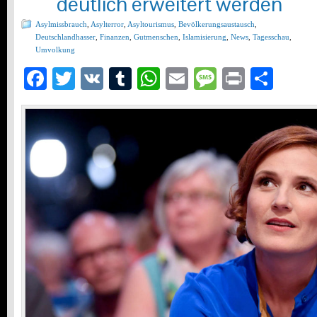
deutlich erweitert werden
Asylmissbrauch
,
Asylterror
,
Asyltourismus
,
Bevölkerungsaustausch
,
Deutschlandhasser
,
Finanzen
,
Gutmenschen
,
Islamisierung
,
News
,
Tagesschau
,
Umvolkung
Facebook
Twitter
VK
Tumblr
WhatsApp
Email
Message
Print
Teil