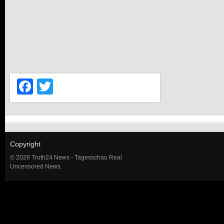
Facebook
Twitter
Copyright
© 2026 Truth24 News - Tagesschau Real
Uncensored News.