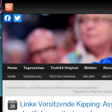
Facebook
Twitter
Home
Tagesschau
Truth24 Original
Melden
Abou
HOME
TAGESSCHAU
TRUTH24 ORIGINAL
MELDEN
ABOUT
«
Einfach ekelhaft, was die Beamten im Kofferraum eines Gastronomen finden
Migranten als Mitglieder abgel
Linke Vorsitzende Kipping: Asy
JUL
28