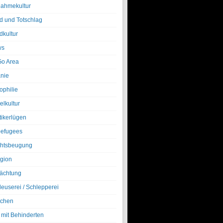
nahmekultur
d und Totschlag
dkultur
ws
o Area
nie
ophilie
elkultur
tikerlügen
efugees
htsbeugung
igion
ächtung
leuserei / Schlepperei
chen
 mit Behinderten