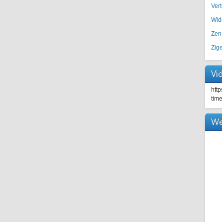
Ver
Wid
Zen
Zig
Vi
htt
tim
We