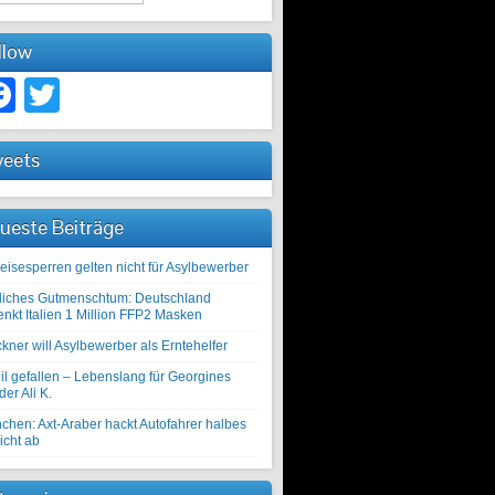
llow
Facebook
Twitter
eets
ueste Beiträge
eisesperren gelten nicht für Asylbewerber
liches Gutmenschtum: Deutschland
enkt Italien 1 Million FFP2 Masken
kner will Asylbewerber als Erntehelfer
il gefallen – Lebenslang für Georgines
er Ali K.
chen: Axt-Araber hackt Autofahrer halbes
icht ab