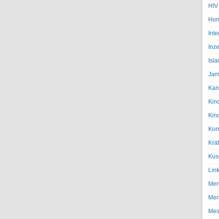
HIV
Hom
Inte
Inze
Isl
Jam
Kan
Kin
Kin
Kor
Krä
Kus
Lin
Men
Mer
Mes