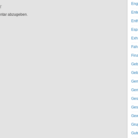
Eng
r
Ent
ntar abzugeben.
Ent
Esp
Exh
Fah
Fin
Geb
Geb
Gen
Gen
Ges
Ges
Gew
Gru
Gut