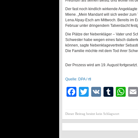
Freundin als seinen Besitz und wollte mit d
Der fast noch kindlich wirkende Angeklagte
Miene. „Mein Mandant will sich weder zum T
Lena Alpay-Esch am Mittwoch. Bereits im E
Februar unter dringendem Tatverdacht fest
Die Plätze der Nebenkläger – Vater und Sch
Schwester habe wegen eines falsch datier
können, sagte Nebenklagevertreter Sebasti
Die Familie möchte mit dem Tod ihrer Schwe
Der Prozess wird am 19. August fortgesetzt.
Quelle: DPA / rtl
Facebook
Twitter
VK
Tumb
Wh
Dieser Beitrag besitzt kein Schlagwort