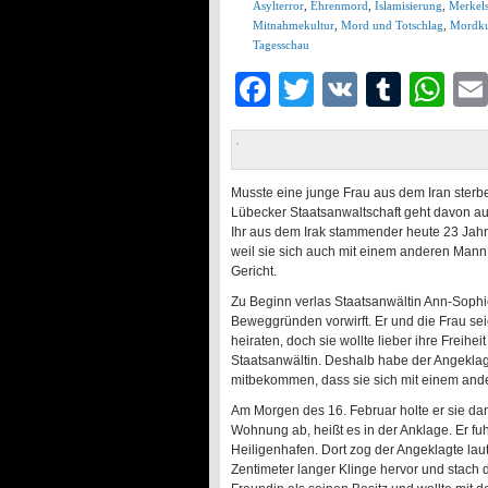
Asylterror
,
Ehrenmord
,
Islamisierung
,
Merkels
Mitnahmekultur
,
Mord und Totschlag
,
Mordku
Tagesschau
Facebook
Twitter
VK
Tumb
Wh
Musste eine junge Frau aus dem Iran sterbe
Lübecker Staatsanwaltschaft geht davon aus
Ihr aus dem Irak stammender heute 23 Jahre
weil sie sich auch mit einem anderen Mann 
Gericht.
Zu Beginn verlas Staatsanwältin Ann-Sophi
Beweggründen vorwirft. Er und die Frau sei
heiraten, doch sie wollte lieber ihre Freihe
Staatsanwältin. Deshalb habe der Angeklag
mitbekommen, dass sie sich mit einem and
Am Morgen des 16. Februar holte er sie dan
Wohnung ab, heißt es in der Anklage. Er f
Heiligenhafen. Dort zog der Angeklagte la
Zentimeter langer Klinge hervor und stach d