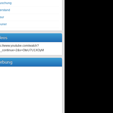
tuschung
erstand
sur
euner
deos
ps://www.youtube.com/watch?
e_continue=2&v=OteU7U1XOyM
rbung