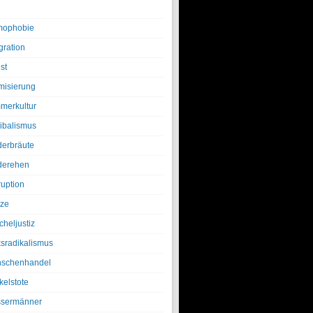
ophobie
gration
st
amisierung
merkultur
ibalismus
derbräute
derehen
ruption
tze
cheljustiz
ksradikalismus
schenhandel
kelstote
sermänner