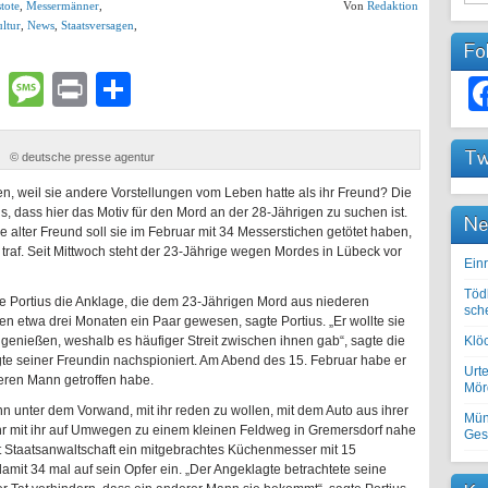
tote
,
Messermänner
,
Von
Redaktion
ltur
,
News
,
Staatsversagen
,
Fo
lr
atsApp
Email
Message
Print
Teilen
Tw
© deutsche presse agentur
n, weil sie andere Vorstellungen vom Leben hatte als ihr Freund? Die
, dass hier das Motiv für den Mord an der 28-Jährigen zu suchen ist.
Ne
 alter Freund soll sie im Februar mit 34 Messerstichen getötet haben,
traf. Seit Mittwoch steht der 23-Jährige wegen Mordes in Lübeck vor
Einr
Töd
e Portius die Anklage, die dem 23-Jährigen Mord aus niederen
sch
en etwa drei Monaten ein Paar gewesen, sagte Portius. „Er wollte sie
it genießen, weshalb es häufiger Streit zwischen ihnen gab“, sagte die
Klöc
te seiner Freundin nachspioniert. Am Abend des 15. Februar habe er
Urte
eren Mann getroffen habe.
Mörd
n unter dem Vorwand, mit ihr reden zu wollen, mit dem Auto aus ihrer
Mün
uhr mit ihr auf Umwegen zu einem kleinen Feldweg in Gremersdorf nahe
Ges
ut Staatsanwaltschaft ein mitgebrachtes Küchenmesser mit 15
amit 34 mal auf sein Opfer ein. „Der Angeklagte betrachtete seine