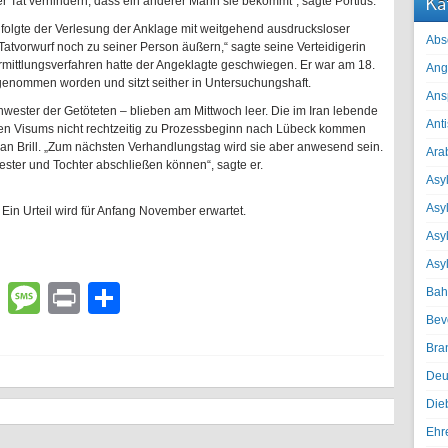
Ka
er Tat verhindern, dass ein anderer Mann sie bekommt“, sagte Portius.
 folgte der Verlesung der Anklage mit weitgehend ausdrucksloser
Abs
atvorwurf noch zu seiner Person äußern,“ sagte seine Verteidigerin
rmittlungsverfahren hatte der Angeklagte geschwiegen. Er war am 18.
Ang
genommen worden und sitzt seither in Untersuchungshaft.
Ans
wester der Getöteten – blieben am Mittwoch leer. Die im Iran lebende
Ant
ten Visums nicht rechtzeitig zu Prozessbeginn nach Lübeck kommen
an Brill. „Zum nächsten Verhandlungstag wird sie aber anwesend sein.
Ara
ster und Tochter abschließen können“, sagte er.
Asyl
Asy
 Ein Urteil wird für Anfang November erwartet.
Asyl
Asy
lr
atsApp
Email
Message
Print
Teilen
Bah
Bev
Bra
Deu
Die
Ehr