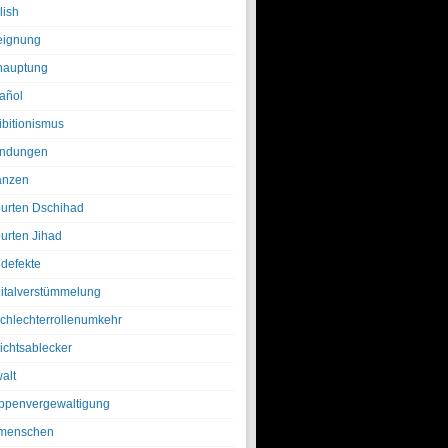
lish
eignung
hauptung
añol
ibitionismus
ndungen
anzen
urten Dschihad
urten Jihad
defekte
italverstümmelung
chlechterrollenumkehr
ichtsablecker
alt
ppenvergewaltigung
menschen