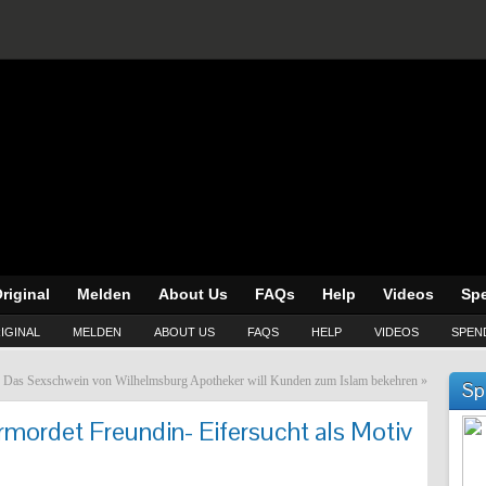
riginal
Melden
About Us
FAQs
Help
Videos
Sp
IGINAL
MELDEN
ABOUT US
FAQS
HELP
VIDEOS
SPEN
er: Das Sexschwein von Wilhelmsburg
Apotheker will Kunden zum Islam bekehren
»
Sp
mordet Freundin- Eifersucht als Motiv