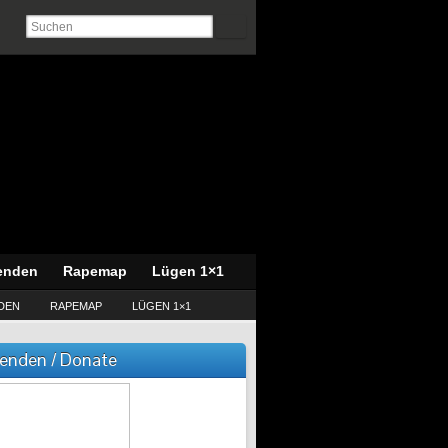
enden
Rapemap
Lügen 1×1
DEN
RAPEMAP
LÜGEN 1×1
enden / Donate