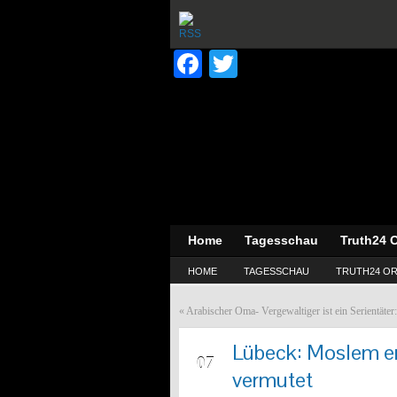
Facebook
Twitter
Home
Tagesschau
Truth24 O
HOME
TAGESSCHAU
TRUTH24 OR
«
Arabischer Oma- Vergewaltiger ist ein Serientät
Lübeck: Moslem er
AUG
07
vermutet