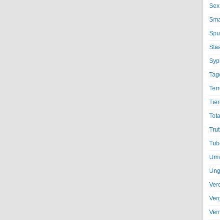
Sex
Sma
Spu
Sta
Syph
Tag
Terr
Tier
Tota
Trut
Tub
Umv
Ung
Ver
Ver
Ver