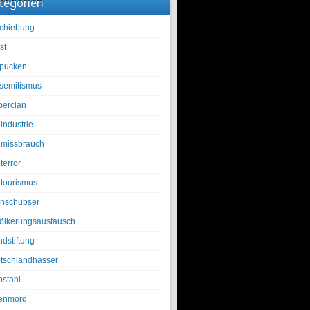
tegorien
chiebung
st
pucken
isemitismus
berclan
industrie
lmissbrauch
terror
ltourismus
nschubser
ölkerungsaustausch
ndstiftung
tschlandhasser
bstahl
enmord