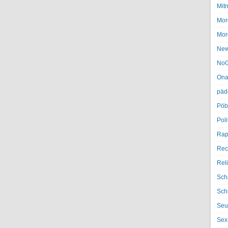
Mit
Mor
Mor
Ne
NoG
Ona
päd
Pöb
Poli
Rap
Rec
Rel
Sch
Sch
Seu
Sex