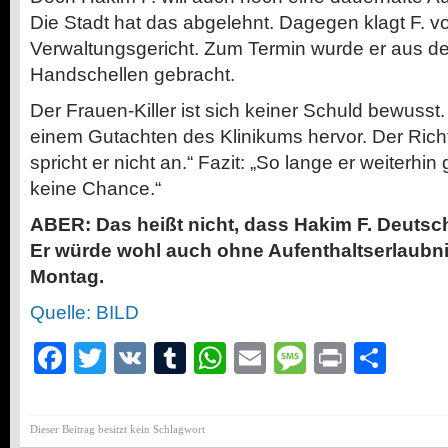
Die Stadt hat das abgelehnt. Dagegen klagt F. v
Verwaltungsgericht. Zum Termin wurde er aus der
Handschellen gebracht.
Der Frauen-Killer ist sich keiner Schuld bewusst
einem Gutachten des Klinikums hervor. Der Richt
spricht er nicht an.“ Fazit: „So lange er weiterhin g
keine Chance.“
ABER: Das heißt nicht, dass Hakim F. Deutsc
Er würde wohl auch ohne Aufenthaltserlaubnis
Montag.
Quelle: BILD
Facebook
Twitter
VK
Tumblr
WhatsApp
Email
Message
Print
Teil
Dieser Beitrag besitzt kein Schlagwort