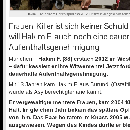
Hakim F. bei seinem Gerichtsprozess 2012. Er sitzt in der geschlossenen 
Frauen-Killer ist sich keiner Schul
will Hakim F. auch noch eine dauer
Aufenthaltsgenehmigung
München –
Hakim F. (33) erstach 2012 im West
– dafür kassiert er ihre Witwenrente! Jetzt fo
dauerhafte Aufenthaltsgenehmigung.
Mit 13 Jahren kam Hakim F. aus Burundi (Ostafr
wurde als Asylberechtigter anerkannt.
Er vergewaltigte mehrere Frauen, kam 2004 für
Haft. Im gleichen Jahr bekam das spätere Opfe
von ihm. Das Paar heiratete im Knast. 2005 w
ausgewiesen. Wegen des Kindes durfte er bl