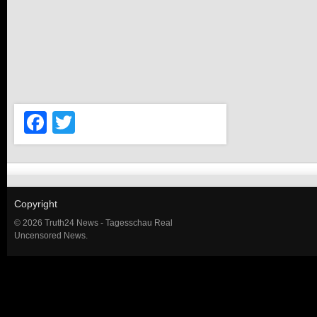
Facebook
Twitter
Copyright
© 2026 Truth24 News - Tagesschau Real
Uncensored News.