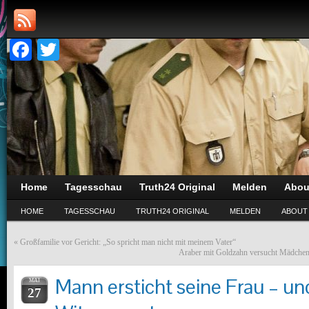
Facebook
Twitter
Home
Tagesschau
Truth24 Original
Melden
Abou
HOME
TAGESSCHAU
TRUTH24 ORIGINAL
MELDEN
ABOUT
«
Großfamilie vor Gericht: „So spricht man nicht mit meinem Vater“
Araber mit Goldzahn versucht Mädchen z
Mann ersticht seine Frau – und
MAI
27