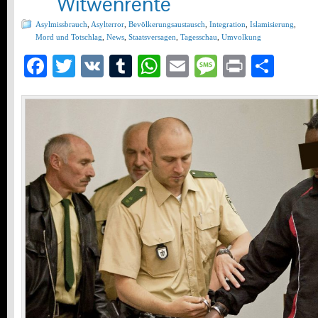
Witwenrente
Asylmissbrauch
,
Asylterror
,
Bevölkerungsaustausch
,
Integration
,
Islamisierung
,
Mord und Totschlag
,
News
,
Staatsversagen
,
Tagesschau
,
Umvolkung
Facebook
Twitter
VK
Tumblr
WhatsApp
Email
Message
Print
Teil