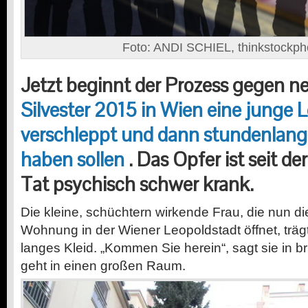
Foto: ANDI SCHIEL, thinkstockph
Jetzt beginnt der Prozess gegen ne
Silvester 2015 in Wien eine junge L
verschleppt und dann stundenlang
haben sollen
. Das Opfer ist seit d
Tat psychisch schwer krank.
D
ie kleine, schüchtern wirkende Frau, die nun di
Wohnung in der Wiener Leopoldstadt öffnet, träg
langes Kleid. „Kommen Sie herein“, sagt sie in
geht in einen großen Raum.