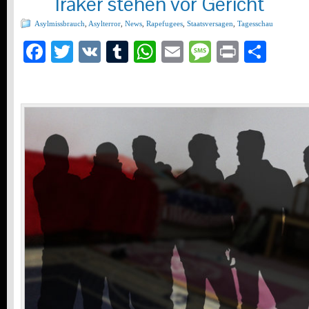
Iraker stehen vor Gericht
Asylmissbrauch
,
Asylterror
,
News
,
Rapefugees
,
Staatsversagen
,
Tagesschau
Facebook
Twitter
VK
Tumblr
WhatsApp
Email
Message
Print
Teil