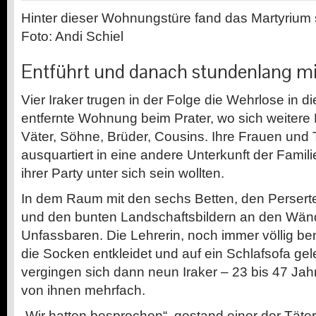
Hinter dieser Wohnungstüre fand das Martyrium s
Foto: Andi Schiel
Entführt und danach stundenlang m
Vier Iraker trugen in der Folge die Wehrlose in di
entfernte Wohnung beim Prater, wo sich weitere 
Väter, Söhne, Brüder, Cousins. Ihre Frauen und
ausquartiert in eine andere Unterkunft der Famili
ihrer Party unter sich sein wollten.
In dem Raum mit den sechs Betten, den Perser
und den bunten Landschaftsbildern an den Wä
Unfassbaren. Die Lehrerin, noch immer völlig b
die Socken entkleidet und auf ein Schlafsofa ge
vergingen sich dann neun Iraker
–
23 bis 47 Jahr
von ihnen mehrfach.
„Wir hatten besprochen“, gestand einer der Täter