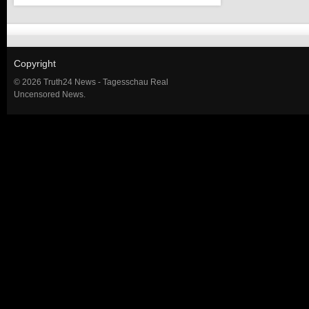
Copyright
© 2026 Truth24 News - Tagesschau Real
Uncensored News.