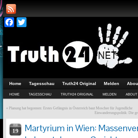
Facebook
Twitter
Home
Tagesschau
Truth24 Original
Melden
Abou
HOME
TAGESSCHAU
TRUTH24 ORIGINAL
MELDEN
ABOUT
«
Planung hat begonnen: Erstes Gefängnis in Österreich baut Moschee für Jugendliche
Einwanderungspolitik: Die g
Martyrium in Wien: Massenve
FEB
19