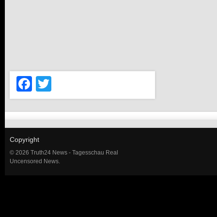
Facebook
Twitter
Copyright
© 2026 Truth24 News - Tagesschau Real
Uncensored News.