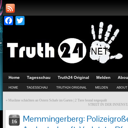
Facebook
Twitter
Home
Tagesschau
Truth24 Original
Melden
Abou
HOME
TAGESSCHAU
TRUTH24 ORIGINAL
MELDEN
ABOUT
«
Muslime schächten an Ostern Schafe im Garten | 2 Tiere brutal totgequält
STREIT IN DER INNENSTADT
Memmingerberg: Polizeigroße
APR
16