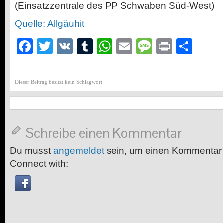
(Einsatzzentrale des PP Schwaben Süd-West)
Quelle: Allgäuhit
Facebook
Twitter
VK
Tumblr
WhatsApp
Email
Message
Print
Teil
Dieser Beitrag besitzt kein Schlagwort
Schreibe einen Kommentar
Du musst
angemeldet
sein, um einen Kommentar
Connect with: