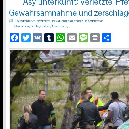
Asylunterkunft: Verletzte, Pfe
Gewahrsamnahme und zerschlag
Asylmissbrauch
,
Asylterror
,
Bevölkerungsaustausch
,
Islamisierung
,
Staatsversagen
,
Tagesschau
,
Umvolkung
Facebook
Twitter
VK
Tumblr
WhatsApp
Email
Message
Print
Teil