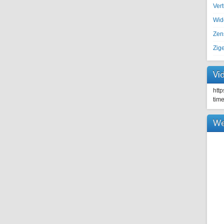
Ver
Wid
Zen
Zig
Vi
htt
tim
We