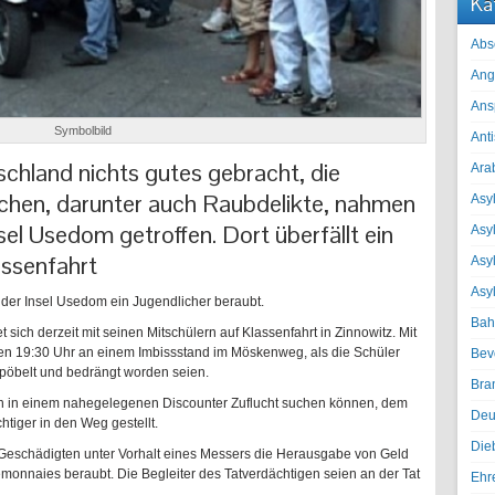
Ka
Abs
Ang
Ans
Symbolbild
Ant
chland nichts gutes gebracht, die
Ara
reichen, darunter auch Raubdelikte, nahmen
Asyl
sel Usedom getroffen. Dort überfällt ein
Asy
assenfahrt
Asyl
Asy
der Insel Usedom ein Jugendlicher beraubt.
Bah
sich derzeit mit seinen Mitschülern auf Klassenfahrt in Zinnowitz. Mit
en 19:30 Uhr an einem Imbissstand im Möskenweg, als die Schüler
Bev
pöbelt und bedrängt worden seien.
Bra
ten in einem nahegelegenen Discounter Zuflucht suchen können, dem
Deu
htiger in den Weg gestellt.
Die
 Geschädigten unter Vorhalt eines Messers die Herausgabe von Geld
emonnaies beraubt. Die Begleiter des Tatverdächtigen seien an der Tat
Ehr