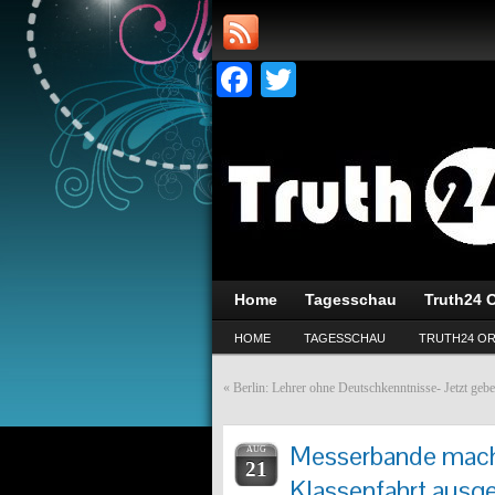
Facebook
Twitter
Home
Tagesschau
Truth24 O
HOME
TAGESSCHAU
TRUTH24 OR
«
Berlin: Lehrer ohne Deutschkenntnisse- Jetzt geben
Messerbande macht
AUG
21
Klassenfahrt ausg