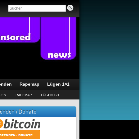
enden
Rapemap
Lügen 1×1
DEN
RAPEMAP
LÜGEN 1×1
enden / Donate