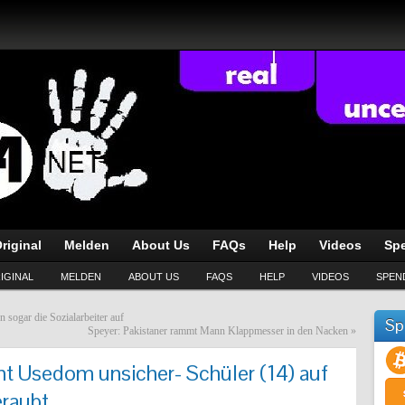
riginal
Melden
About Us
FAQs
Help
Videos
Sp
IGINAL
MELDEN
ABOUT US
FAQS
HELP
VIDEOS
SPEN
 sogar die Sozialarbeiter auf
Sp
Speyer: Pakistaner rammt Mann Klappmesser in den Nacken
»
 Usedom unsicher- Schüler (14) auf
eraubt