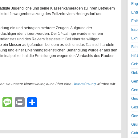
Eng
chädigte Jugendliche und seine Klassenkameraden zu ihren Betreuern
Ent
nkstreifenwagenbesatzung des Polizeireviers Heringsdorf und
Ent
ndung ein und befragten mehrere Zeugen. Aufgrund der
Esp
ächtiger identifiziert werden. Der 17-Jährige wurde in einem
Exh
enstes und des Reviers festgestellt. Bei einer freiwilligen
 ein Messer aufgefunden, bei dem es sich um das Tatmittel handeln
Fah
mung und einer Erkennungsdienstlichen Behandlung wurde er aus den
Fin
iminalpolizei hat die Ermittlungen wegen des Verdachts des Raubes
Geb
Geb
Gen
gen sie unsere News weiter, auch über eine
Unterstützung
würden wir
Gen
Ges
lr
atsApp
Email
Message
Print
Teilen
Ges
Gew
Gru
Gut