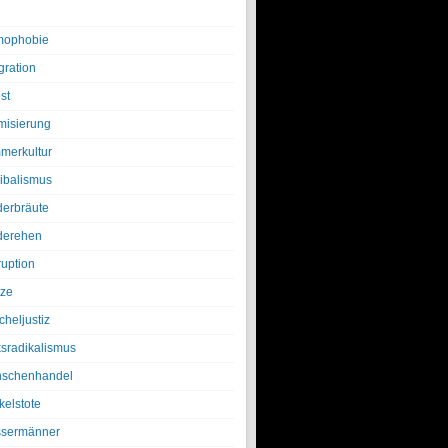
ophobie
gration
st
amisierung
merkultur
ibalismus
derbräute
derehen
ruption
tze
cheljustiz
ksradikalismus
schenhandel
kelstote
sermänner