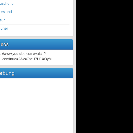
tuschung
erstand
sur
euner
deos
ps://www.youtube.com/watch?
e_continue=2&v=OteU7U1XOyM
rbung