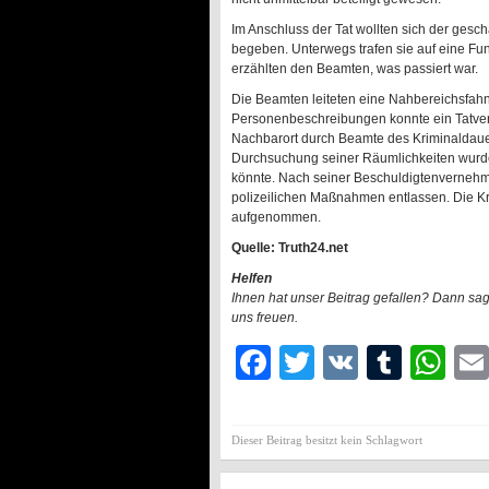
Im Anschluss der Tat wollten sich der ges
begeben. Unterwegs trafen sie auf eine Fu
erzählten den Beamten, was passiert war.
Die Beamten leiteten eine Nahbereichsfah
Personenbeschreibungen konnte ein Tatverd
Nachbarort durch Beamte des Kriminaldauerdi
Durchsuchung seiner Räumlichkeiten wurde
könnte. Nach seiner Beschuldigtenverneh
polizeilichen Maßnahmen entlassen. Die Kr
aufgenommen.
Quelle: Truth24.net
Helfen
Ihnen hat unser Beitrag gefallen? Dann sa
uns freuen.
Facebook
Twitter
VK
Tumb
Wh
Dieser Beitrag besitzt kein Schlagwort