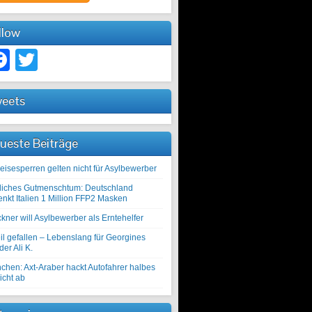
llow
Facebook
Twitter
eets
ueste Beiträge
eisesperren gelten nicht für Asylbewerber
liches Gutmenschtum: Deutschland
enkt Italien 1 Million FFP2 Masken
kner will Asylbewerber als Erntehelfer
il gefallen – Lebenslang für Georgines
er Ali K.
chen: Axt-Araber hackt Autofahrer halbes
icht ab