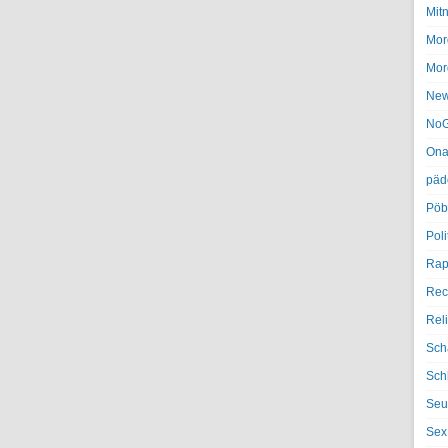
Mit
Mor
Mor
Ne
NoG
Ona
päd
Pöb
Poli
Rap
Rec
Rel
Sch
Sch
Seu
Sex