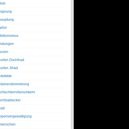
lish
eignung
hauptung
añol
ibitionismus
ndungen
anzen
urten Dschihad
urten Jihad
defekte
italverstümmelung
chlechterrollenumkehr
ichtsablecker
alt
ppenvergewaltigung
menschen