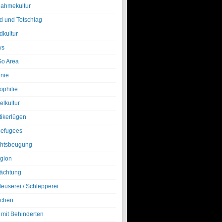
nahmekultur
d und Totschlag
dkultur
ws
o Area
nie
ophilie
elkultur
tikerlügen
efugees
htsbeugung
igion
ächtung
leuserei / Schlepperei
chen
 mit Behinderten