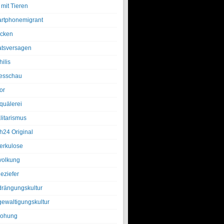
 mit Tieren
rtphonemigrant
cken
atsversagen
ilis
esschau
or
quälerei
litarismus
h24 Original
erkulose
olkung
eziefer
drängungskultur
gewaltigungskultur
rohung