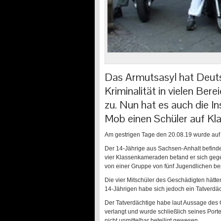
Das Armutsasyl hat Deuts
Kriminalität in vielen Be
zu. Nun hat es auch die In
Mob einen Schüler auf Kl
Am gestrigen Tage den 20.08.19 wurde auf 
Der 14-Jährige aus Sachsen-Anhalt befindet 
vier Klassenkameraden befand er sich geg
von einer Gruppe von fünf Jugendlichen be
Die vier Mitschüler des Geschädigten hät
14-Jährigen habe sich jedoch ein Tatverdäc
Der Tatverdächtige habe laut Aussage des
verlangt und wurde schließlich seines Port
nicht unmittelbar beteiligt gewesen.