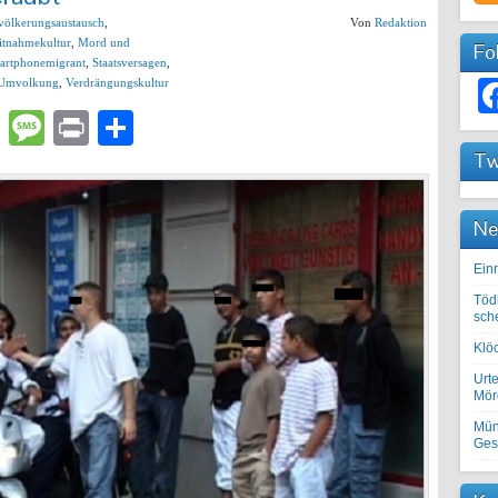
völkerungsaustausch
,
Von
Redaktion
tnahmekultur
,
Mord und
Fo
artphonemigrant
,
Staatsversagen
,
Umvolkung
,
Verdrängungskultur
lr
atsApp
Email
Message
Print
Teilen
Tw
Ne
Einr
Töd
sch
Klöc
Urte
Mörd
Mün
Ges