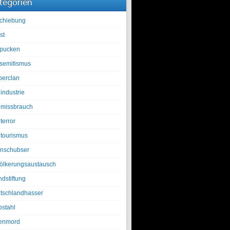
tegorien
chiebung
st
pucken
isemitismus
berclan
industrie
lmissbrauch
terror
ltourismus
nschubser
ölkerungsaustausch
ndstiftung
tschlandhasser
bstahl
enmord