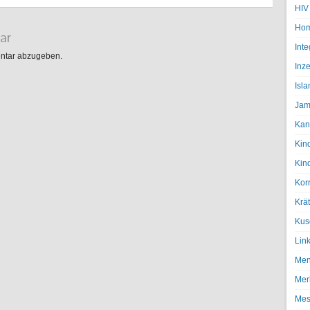
HIV
Hom
ar
Inte
ntar abzugeben.
Inze
Isl
Jam
Kan
Kin
Kin
Kor
Krä
Kus
Lin
Men
Mer
Mes