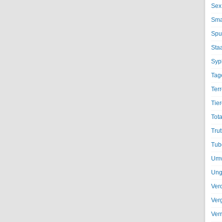
Sex
Sma
Spu
Sta
Syph
Tag
Terr
Tier
Tota
Trut
Tub
Umv
Ung
Ver
Ver
Ver