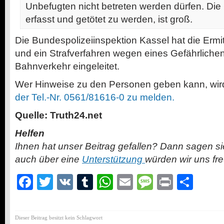
Unbefugten nicht betreten werden dürfen. Die
erfasst und getötet zu werden, ist groß.
Die Bundespolizeiinspektion Kassel hat die Er
und ein Strafverfahren wegen eines Gefährlichen 
Bahnverkehr eingeleitet.
Wer Hinweise zu den Personen geben kann, wir
der Tel.-Nr. 0561/81616-0 zu melden.
Quelle: Truth24.net
Helfen
Ihnen hat unser Beitrag gefallen? Dann sagen s
auch über eine
Unterstützung
würden wir uns fr
Facebook
Twitter
VK
Tumblr
WhatsApp
Email
Message
Print
Teil
Dieser Beitrag besitzt kein Schlagwort