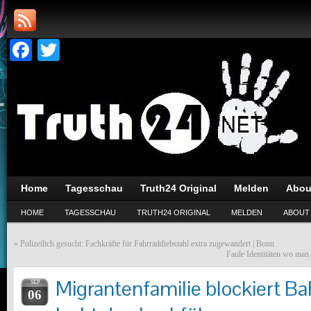
Facebook
Twitter
Home
Tagesschau
Truth24 Original
Melden
Abou
HOME
TAGESSCHAU
TRUTH24 ORIGINAL
MELDEN
ABOUT
«
Polizeilich gesucht: Fachkräfte für Fahrraddiebstahl extra zugewandert | Bonn
Faule Identitäten wo man 
Migrantenfamilie blockiert B
SEP
06