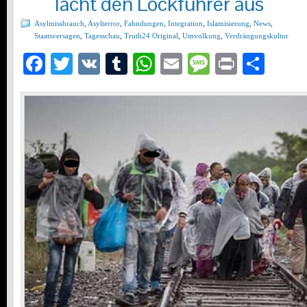
lacht den Lockführer aus
Asylmissbrauch
,
Asylterror
,
Fahndungen
,
Integration
,
Islamisierung
,
News
,
Staatsversagen
,
Tagesschau
,
Truth24 Original
,
Umvolkung
,
Verdrängungskultur
Facebook
Twitter
VK
Tumblr
WhatsApp
Email
Message
Print
Teil