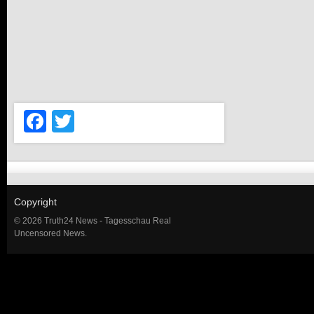
Facebook
Twitter
Copyright
© 2026 Truth24 News - Tagesschau Real
Uncensored News.