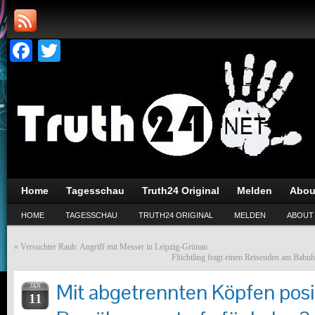
Facebook
Twitter
Home
Tagesschau
Truth24 Original
Melden
Abou
HOME
TAGESSCHAU
TRUTH24 ORIGINAL
MELDEN
ABOUT
«
Versuchter Raub: Angriff mit Messer in Leipzig-Grünau
Flüchtling fragt einen Reisenden am Bahnho
Mit abgetrennten Köpfen posi
JAN
11