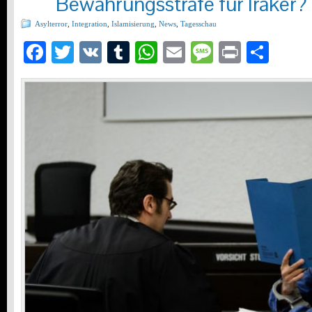
Bewährungsstrafe für Iraker?
Asylterror
,
Integration
,
Islamisierung
,
News
,
Tagesschau
Facebook
Twitter
VK
Tumblr
WhatsApp
Email
Message
Print
Teil