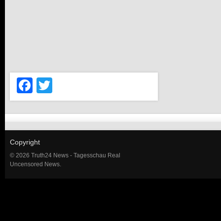
Facebook
Twitter
Copyright
© 2026 Truth24 News - Tagesschau Real
Uncensored News.