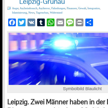
Leipzig-Grünau
Angst
,
Asylmissbrauch
,
Asylterror
,
Fahndungen
,
Finanzen
,
Gewalt
,
Integration
,
Islamisierung
,
News
,
Tagesschau
,
Widerstand
Facebook
Twitter
VK
Tumblr
WhatsApp
Email
Message
Print
Teil
Symbolbild Blaulicht
Leipzig. Zwei Männer haben in de