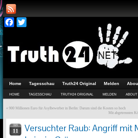
Facebook
Twitter
Home
Tagesschau
Truth24 Original
Melden
Abou
HOME
TAGESSCHAU
TRUTH24 ORIGINAL
MELDEN
ABOUT
«
900 Millionen Euro für Asylbewerber in Berlin: Darum sind die Kosten so hoch
Mit abgetrennten Kö
Versuchter Raub: Angriff mit 
JAN
11