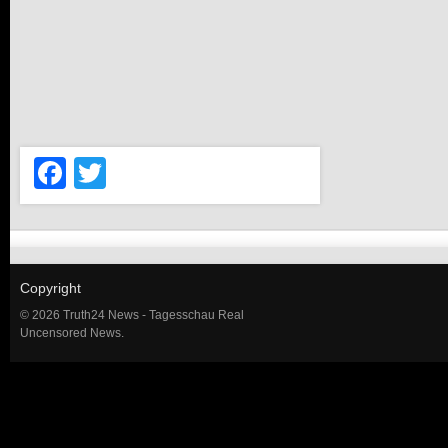
Facebook
Twitter
Copyright
© 2026 Truth24 News - Tagesschau Real
Uncensored News.