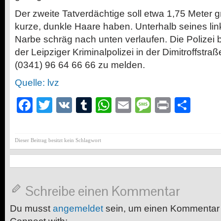
Der zweite Tatverdächtige soll etwa 1,75 Meter 
kurze, dunkle Haare haben. Unterhalb seines lin
Narbe schräg nach unten verlaufen. Die Polizei b
der Leipziger Kriminalpolizei in der Dimitroffstr
(0341) 96 64 66 66 zu melden.
Quelle: lvz
Facebook
Twitter
VK
Tumblr
WhatsApp
Email
Message
Print
Teil
Dieser Beitrag besitzt kein Schlagwort
Schreibe einen Kommentar
Du musst
angemeldet
sein, um einen Kommentar