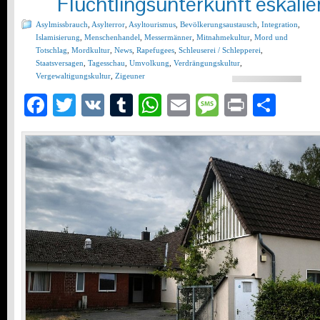
Flüchtlingsunterkunft eskalier
Asylmissbrauch
,
Asylterror
,
Asyltourismus
,
Bevölkerungsaustausch
,
Integration
,
Islamisierung
,
Menschenhandel
,
Messermänner
,
Mitnahmekultur
,
Mord und
Totschlag
,
Mordkultur
,
News
,
Rapefugees
,
Schleuserei / Schlepperei
,
Staatsversagen
,
Tagesschau
,
Umvolkung
,
Verdrängungskultur
,
Vergewaltigungskultur
,
Zigeuner
Facebook
Twitter
VK
Tumblr
WhatsApp
Email
Message
Print
Teil