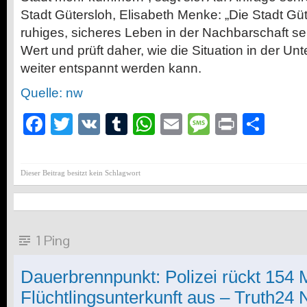
Stadt Gütersloh, Elisabeth Menke: „Die Stadt Güte
ruhiges, sicheres Leben in der Nachbarschaft se
Wert und prüft daher, wie die Situation in der U
weiter entspannt werden kann.
Quelle: nw
Facebook
Twitter
VK
Tumblr
WhatsApp
Email
Message
Print
Teil
Dieser Beitrag besitzt kein Schlagwort
1 Ping
Dauerbrennpunkt: Polizei rückt 154 
Flüchtlingsunterkunft aus – Truth24