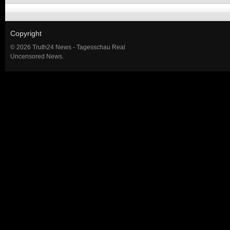
Copyright
© 2026 Truth24 News - Tagesschau Real
Uncensored News.