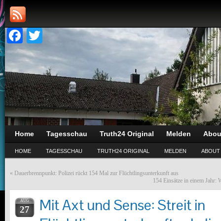
Facebook
Twitter
Home
Tagesschau
Truth24 Original
Melden
Abou
HOME
TAGESSCHAU
TRUTH24 ORIGINAL
MELDEN
ABOUT
«
Dauerbrennpunkt: Polizei rückt 154 Mal zur Flüchtlingsunterkunft aus
154 Einsätze in einem Jahr: 
Mit Axt und Sense: Streit in
AUG
27